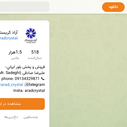
دانلود
آراد کریست
adcrystal
518
1.5هزار
دنبال‌کننده
عکس
arad_crystal
🆔telegram: 
Insta: aradcrystal
مشاهده در ایت
چندسکویی
داغ‌ترین‌ها