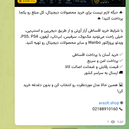
🔥 دیگه لازم نیست برای خرید محصولات دیجیتال، کل مبلغ رو یکجا 
با شرایط خرید اقساطی آراز آی‌تی و از طریق دیجی‌پی و اسنپ‌پی، 
خیلی راحت می‌تونید مک‌بوک، سرفیس، لپ‌تاپ، آیفون، PS5، PS4، 
💻 همین حالا مدل موردنظرت رو انتخاب کن و بدون دغدغه خرید 
arazit.shop
🌐 
1
۹:۵۶