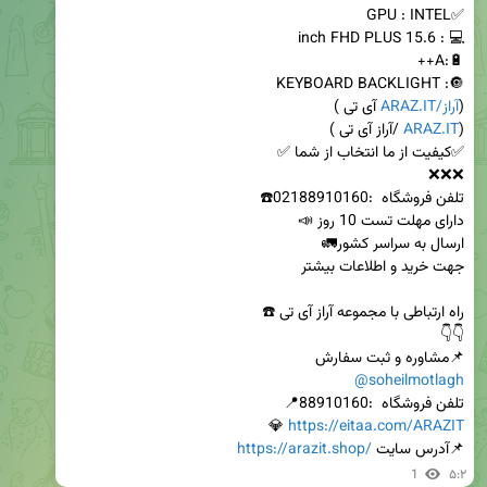
(
ARAZ.IT/آراز
ARAZ.IT
(
📌مشاوره و ثبت سفارش  

@soheilmotlagh
تلفن فروشگاه  :88910160📍

https://eitaa.com/ARAZIT
📌آدرس سایت 
https://arazit.shop/
1
۵:۲