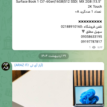
Surface Book 1 Ci7-6Gen|16GB|512 SSD|  MX 2GB |13.5" 
09197787817
1
۱۱:۲۲
۲۹ اردیبهشت ۱۴۰۴
(آراز آی تی /ARAZ IT)