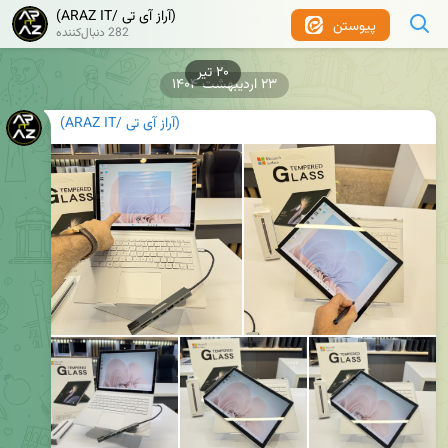
(آراز آی تی /ARAZ IT)
پیوستن
282 دنبال‌کننده
۲۰ تیر
۲۳ اردیبهشت ۱۴۰۴
(آراز آی تی /ARAZ IT)