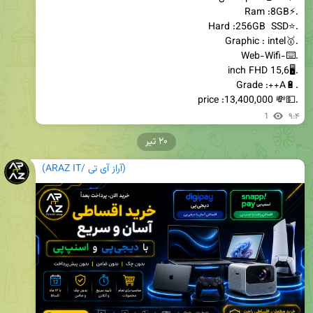
.💵💸 price :13,400,000
1
۹:۴
۲۰ تیر
(آراز آی تی /ARAZ IT)