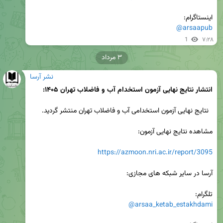
اینستاگرام:

@arsaapub
1
۷:۲۸
۳ مرداد
نشر آرسا
انتشار نتایج نهایی آزمون استخدام آب و فاضلاب تهران ۱۴۰۵:
https://azmoon.nri.ac.ir/report/3095
تلگرام: 

@arsaa_ketab_estakhdami