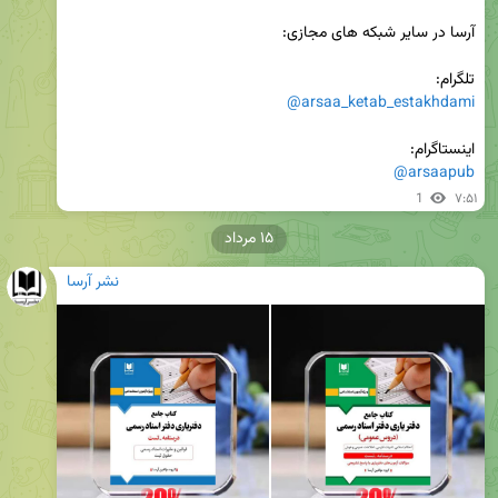
تلگرام: 

@arsaa_ketab_estakhdami
اینستاگرام:

@arsaapub
1
۷:۵۱
۱۵ مرداد
نشر آرسا