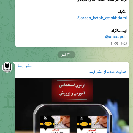
تلگرام: 

@arsaa_ketab_estakhdami
اینستاگرام:

@arsaapub
1
۶:۵۹
۳۰ تیر
نشر آرسا
هدایت شده از
نشر آرسا