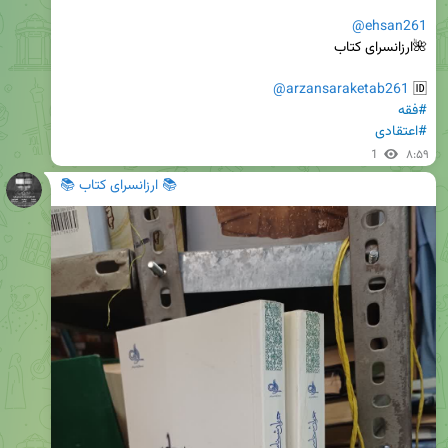
@ehsan261
@arzansaraketab261
🆔 
#فقه
#اعتقادی
1
۸:۵۹
📚 ارزانسرای کتاب 📚