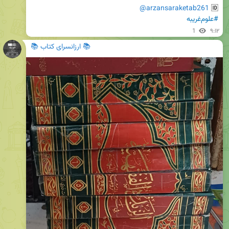
@arzansaraketab261
🆔 
#علوم‌غریبه
1
۹:۱۲
📚 ارزانسرای کتاب 📚