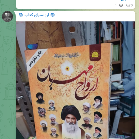
1
۸:۳۶
📚 ارزانسرای کتاب 📚