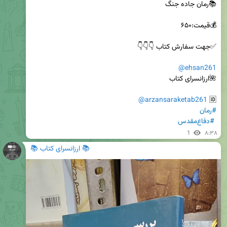
@ehsan261
@arzansaraketab261
🆔 
#رمان
#دفاع‌مقدس
1
۸:۳۸
📚 ارزانسرای کتاب 📚