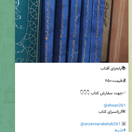
@ehsan261
@arzansaraketab261
🆔 
#تاریخ