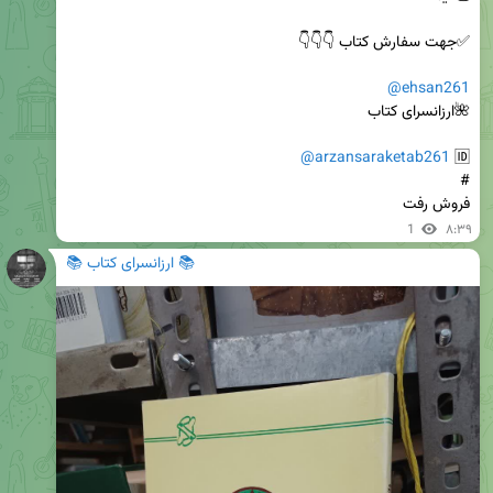
@ehsan261
@arzansaraketab261
🆔 
فروش رفت
1
۸:۳۹
📚 ارزانسرای کتاب 📚