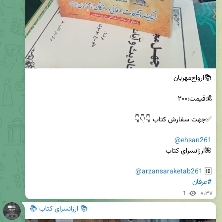
@ehsan261
@arzansaraketab261
🆔 
#عرفان
1
۸:۳۷
📚 ارزانسرای کتاب 📚