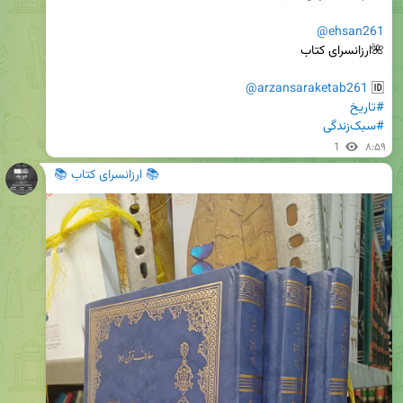
@ehsan261
@arzansaraketab261
🆔 
#تاریخ
#سبک‌زندگی
1
۸:۵۹
📚 ارزانسرای کتاب 📚