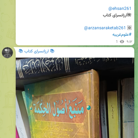
@ehsan261
@arzansaraketab261
🆔 
#علوم‌غریبه
1
۹:۱۲
📚 ارزانسرای کتاب 📚