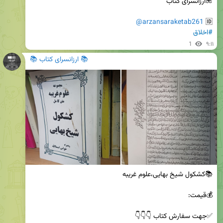
@arzansaraketab261
🆔 
#اخلاق
1
۹:۱۱
📚 ارزانسرای کتاب 📚