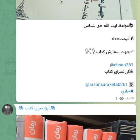
@ehsan261
@arzansaraketab261
🆔 
#اخلاق
1
۸:۳۷
📚 ارزانسرای کتاب 📚