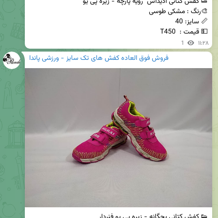
💵 قیمت :  T450
1
۱۱:۲۸
فروش فوق العاده کفش های تک سایز - ورزشی پاندا