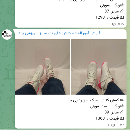
💵 قیمت :  T290
1
۱۱:۳۰
فروش فوق العاده کفش های تک سایز - ورزشی پاندا
💵 قیمت :  T360
1
۱۱:۳۴