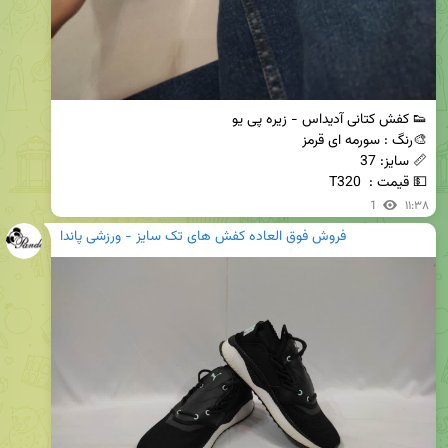
💵 قیمت :  T320
1
۱۱:۳۸
فروش فوق العاده کفش های تک سایز - ورزشی پاندا