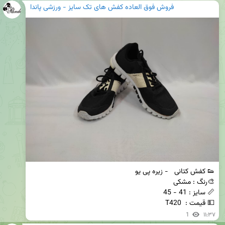
فروش فوق العاده کفش های تک سایز - ورزشی پاندا
💵 قیمت :  T420
1
۱۱:۳۷