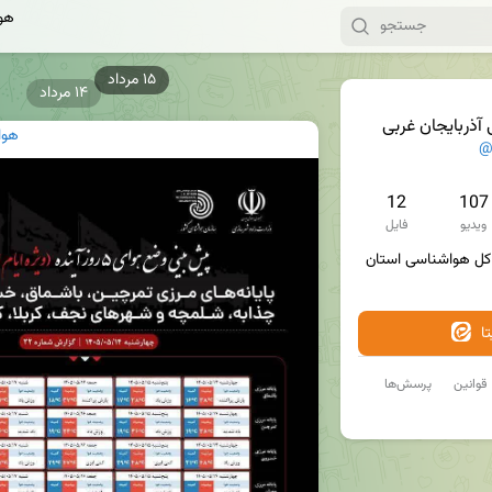
هوا
۱۴ مرداد
آذربایجان غربی
هوا
@
12
107
ویدیو
فایل
کانال رسمی اطلاع‌رسانی اداره کل هواشناسی استان 
ا
قوانین
پرسش‌ها