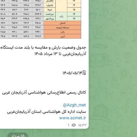
@Azgh_met
سایت اداره کل هواشناسی استان آذربایجان‌غربی 

www.azmet.ir
1
۱۵:۳۲
۱۵ مرداد