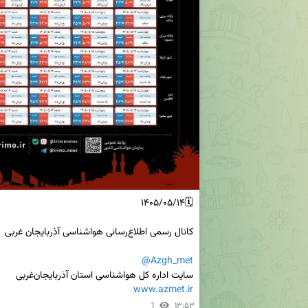
@Azgh_met
سایت اداره کل هواشناسی استان آذربایجان‌غربی 

www.azmet.ir
1
۱۳:۵۳