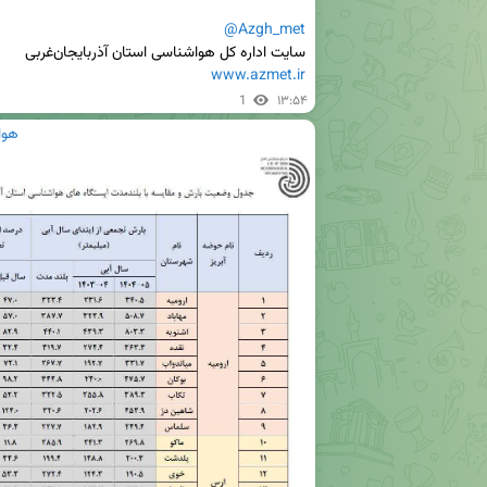
@Azgh_met
سایت اداره کل هواشناسی استان آذربایجان‌غربی 

www.azmet.ir
1
۱۳:۵۴
هوا