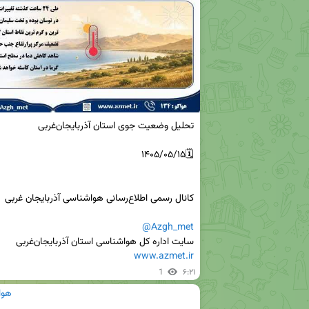
@Azgh_met
سایت اداره کل هواشناسی استان آذربایجان‌غربی 

www.azmet.ir
1
۶:۲۱
هوا