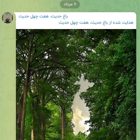
۱۱ مرداد
باغ حدیث، هفت چهل حدیث
هدایت شده از
باغ حدیث، هفت چهل حدیث