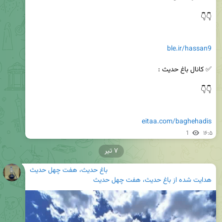
ble.ir/hassan9
eitaa.com/baghehadis
1
۱۶:۵
۷ تیر
باغ حدیث، هفت چهل حدیث
هدایت شده از
باغ حدیث، هفت چهل حدیث