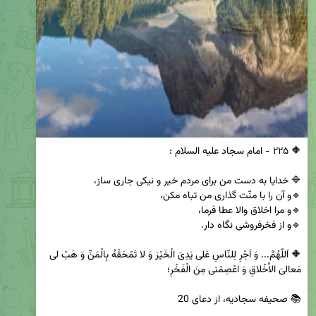
🔶 اَللّهُمَّ... وَ اَجْرِ لِلنّاسِ عَلى يَدِىَ الْخَيْرَ وَ لا تَمْحَقْهُ بِالْمَنِّ وَ هَبْ لى 