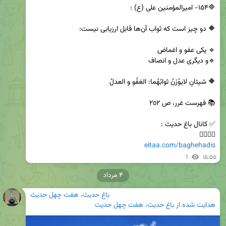
👇🏿👇🏿

eitaa.com/baghehadis
1
۱۵:۵۵
۴ مرداد
باغ حدیث، هفت چهل حدیث
هدایت شده از
باغ حدیث، هفت چهل حدیث