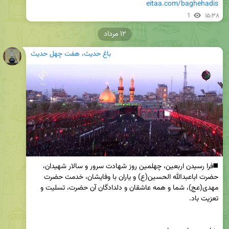
eitaa.com/baghehadis
1
۱۵:۳۸
۱۲ مرداد
باغ حدیث، هفت چهل حدیث
◼️فرا رسیدن اربعین، چهلمین روز شهادت سرور و سالار شهیدان، 
حضرت اباعبدالله الحسین(ع) و یاران با وفایشان، خدمت حضرت 
مهدی(عج)، شما و همه عاشقان و دلدادگان آن حضرت، تسلیت و 