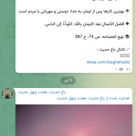
👇🏾👇🏾

eitaa.com/baghehadis
1
۱۶:۱
۱۱ تیر
باغ حدیث، هفت چهل حدیث
هدایت شده از
باغ حدیث، هفت چهل حدیث