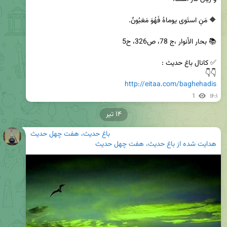
👇👇

http://eitaa.com/baghehadis
1
۱۶:۱
۱۴ تیر
باغ حدیث، هفت چهل حدیث
هدایت شده از
باغ حدیث، هفت چهل حدیث