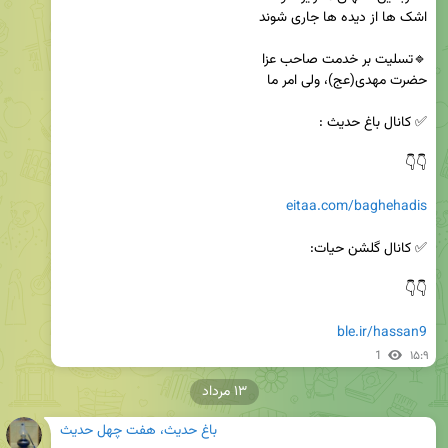
eitaa.com/baghehadis
ble.ir/hassan9
1
۱۵:۹
۱۳ مرداد
باغ حدیث، هفت چهل حدیث