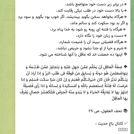
🔹هرگاه بخواهد سخن بگويد بينديشد، اگر خوب بود بگويد و سود برد 
🔶 صِفَةُ الْعاقِلِ اَنْ يَحْلُمَ عَمَّنْ جَهِلَ عَلَيْهِ وَ يَتَجاوَزَ عَمَّنْ ظَـلَـمَهُ وَ 
يَتواضَعَلِمَنْ هُوَ دونَهُ وَ يُسابِقَ مَنْ فَوقَهُ فى طَلَبِ البِرِّ وَ اِذا اَرادَ اَنْ 
يَتَـكَلَّمَ تَدَبَّرَ فَاِنْ كانَ خَيْراتَـكَلَّمَ فَغَنِمَ وَ اِنْ كانَ شرّا سَكَتَ فَسَلِمَ وَ اِذا 
عَرَضَتْ لَهُ فِتْنَةٌ اِستَعصَمَ بِاللّهِ وَ اَمْسَكَيَدَهُ وَ لِسانَهُ وَ اِذا رَاْى فَضيلَةً 
اِنتَهَزَ بِها لا يُفارِقُهُ الحَياءُ وَ لا يَبْدو مِنْهُ الْحِرْصُ فَتِلْكَعَشْرُ خِصالٍ يُعْرَفُ 
👇🏿👇🏿
