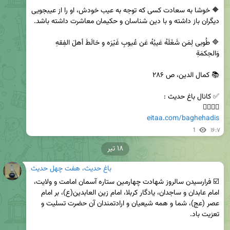
🔶 خوشا به سعادت كسى كه توجه به عيب خودش، او را از عيبجويى 
🔷 طُوبى لِمَن شَغَلَهُ عَيبُهُ عَن عُيوبِ غَيْرَه و خالَطَ أهلَ الفِقهِ 
👇🏿👇🏿

eitaa.com/baghehadis
1
۱۶:۷
۱۸ تیر
باغ حدیث، هفت چهل حدیث
☑️ فرارسیدن سالروز شهادت چهارمین ستاره آسمان امامت و ولایت، 
امام عابدان و ساجدان، یادگار کربلا، امام زین العابدین(ع)، بر امام 
عصر (عج)، شما و همه شیعیان و ارادتمندان آن حضرت تسلیت و 