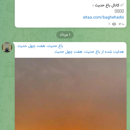
👇🏿👇🏿

eitaa.com/baghehadis
1
۱۴:۱۰
۱ مرداد
باغ حدیث، هفت چهل حدیث
هدایت شده از
باغ حدیث، هفت چهل حدیث