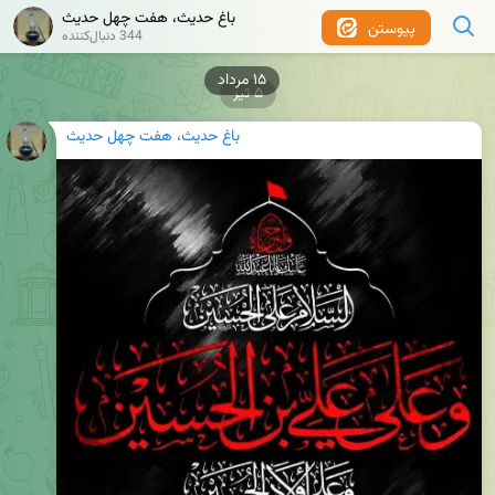
باغ حدیث، هفت چهل حدیث
پیوستن
344 دنبال‌کننده
۵ تیر
باغ حدیث، هفت چهل حدیث