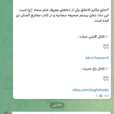
*دعای مکارم الاخلاق یکی از دعاهای معروف امام سجاد (ع) است. 
این دعا، دعای بیستم صحیفه سجادیه و در کتاب مفاتیح الجنان نیز 
ble.ir/hassan9
eitaa.com/baghehadis
1
۱۶:۱۱
۲۸ تیر