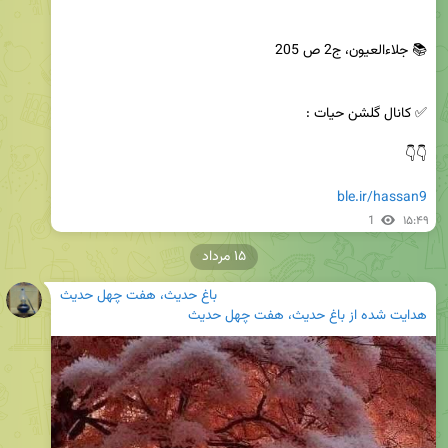
ble.ir/hassan9
1
۱۵:۴۹
۱۵ مرداد
باغ حدیث، هفت چهل حدیث
هدایت شده از
باغ حدیث، هفت چهل حدیث