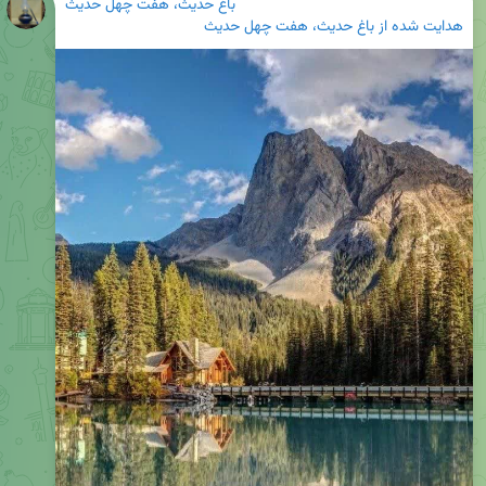
باغ حدیث، هفت چهل حدیث
هدایت شده از
باغ حدیث، هفت چهل حدیث