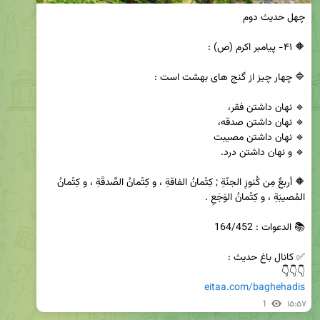
🔶 أربعٌ مِن كُنوزِ الجنّةِ ; كِتْمانُ الفاقةِ ، و كِتْمانُ الصَّدقَةِ ، و كِتْمانُ 
👇👇👇

eitaa.com/baghehadis
1
۱۵:۵۷