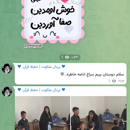
1
۰:۴۳
🖤 بربال ملکوت | حفظ قرآن 🖤
سلام دوستان بریم سراغ ادامه خاطره..🌸
1
۲۱:۱۲
🖤 بربال ملکوت | حفظ قرآن 🖤