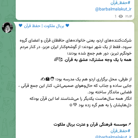
#حفظ_قرآن
@barbalmalakut_ir
1
۲۱:۱۴
🖤 بربال ملکوت | حفظ قرآن 🖤
شرکت‌کننده‌های اردو، یعنی خانواده‌های حافظان قرآن و اعضای گروه 
سرود، فقط از یک شهر نبودند؛ از گوشه‌وکنار ایران عزیز، در کنار مردم 
خونگرم تبریز، دور هم جمع شده بودند؛ 

همه با یک وجه مشترک: عشق به قرآن
جایی ساده و جذاب که حال‌وهوای صمیمی‌اش، کنار این جمع قرآنی ، 
انگار همه سال‌هاست یکدیگر را می‌شناسند اما این قرآن بودکه 
📌
موسسه فرهنگی قرآن و عترت بربال ملکوت
#حفظ_قرآن
@barbalmalakut_ir