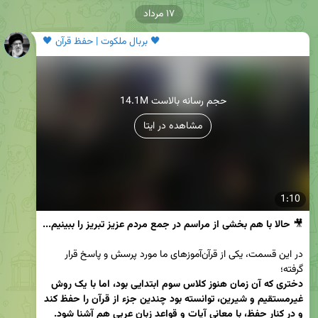
۱۷ مرداد
🖤 بربال ملکوت | حفظ قرآن 🖤
14.1M حجم رسانه بالاست
مشاهده در ایتا
1:10
🎥 
حالا با هم بخشی از مراسم در جمع مردم عزیز تبریز را ببینیم...
در این قسمت، یکی از قرآن‌آموزهای ما مورد پرسش و پاسخ قرار 
گرفته؛

دختری که آن زمان هنوز کلاس سوم ابتدایی بود، اما با یک روش 
غیرمستقیم و شیرین، توانسته بود چندین جزء از قرآن را حفظ کند 
و در کنار حفظ، با معانی آیات و قواعد زبان عربی هم آشنا شود.