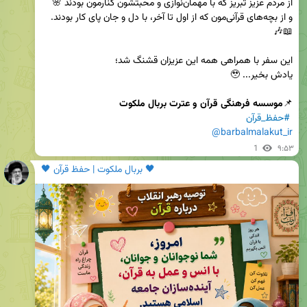
و از بچه‌های قرآنی‌مون که از اول تا آخر، با دل و جان پای کار بودند. 
📌
موسسه فرهنگی قرآن و عترت بربال ملکوت
#حفظ_قرآن
@barbalmalakut_ir
1
۹:۵۳
🖤 بربال ملکوت | حفظ قرآن 🖤