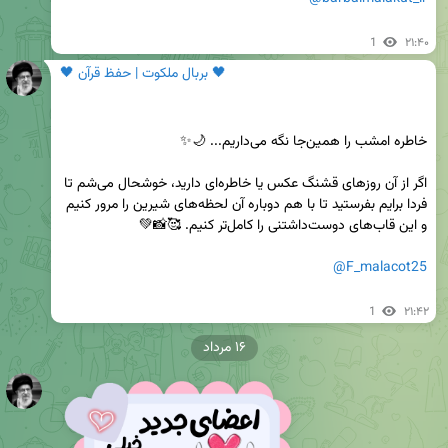
1
۲۱:۴۰
🖤 بربال ملکوت | حفظ قرآن 🖤
اگر از آن روزهای قشنگ عکس یا خاطره‌ای دارید، خوشحال می‌شم تا 
فردا برایم بفرستید تا با هم دوباره آن لحظه‌های شیرین را مرور کنیم 
@F_malacot25
1
۲۱:۴۲
۱۶ مرداد