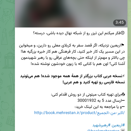
3:45
🏴اربعین نزدیکه، اگر قصد سفر به کربلای معلی رو دارین، و میخواین 
در این مسیر یک کار خیر کنید، کار فرهنگی هم کار خیره بزرگیه ها! 
چی بالاتر و مهم‌تر از اینکه حتی بچه‌های عراقی رو با رهبر شهیدمون 
⚡️
نسخه عربی کتاب بزرگتر از همۀ همه موجود شده! هم می‌تونید 
نسخه فارسی رو تهیه کنید و هم عربی!
➖و یا مراجعه به این لینک خرید: 

http://book.mehrestan.ir/product/اکبر-من-الجمیع/
#اربعین
#رهبرشهید