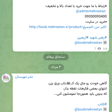
@adminmehrestan
▪️خرید در سایت:

http://book.mehrestan.ir/product/اکبر-من-الجمیع/
#رهبر_شهید
#اربعین
@bookmehrestan
🆔 
1
۸:۵
سنجاق پیغام
۴ مرداد
نشر مهرستان
#کتاب
@bookmehrestan
🆔 