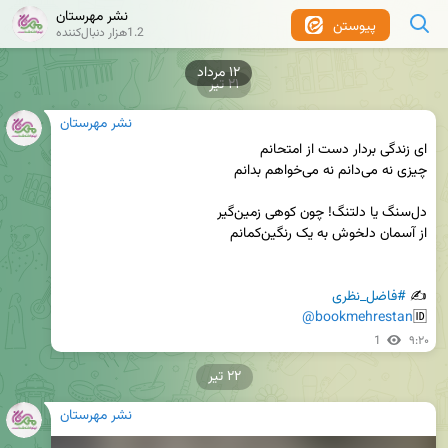
نشر مهرستان
پیوستن
1.2هزار دنبال‌کننده
۲۱ تیر
نشر مهرستان
✍ 
#فاضل_نظری
@bookmehrestan
🆔
1
۹:۲۰
۲۲ تیر
نشر مهرستان