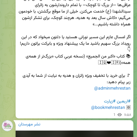
عراقی‌ها —از بزرگ تا کوچک— با تمام داروندارشون به زائرای 
سیدالشهدا (ع) خدمت می‌کنن. خیلی از ما موقع برگشتن، با خودمون 
می‌گیم: «کاش سال بعد یه هدیه‌، هرچند کوچک، برای تشکر ازشون 
اگر امسال عازم این مسیر نورانی هستید یا دلتون میخواد که در این 
رویداد بزرگ سهیم باشید ما یک پیشنهاد ویژه و بابرکت براتون داریم! 
📚 کتاب «اکبر من الجمیع» (نسخه عربیِ کتاب «بزرگ‌تر از همه‌ی 
🚩 برای خرید با تخفیف ویژه زائران و هدیه به نیابت از شما به آیدی 
زیر پیام دهید:

@adminmehrestan
#اربعین
#زیارت
@bookmehrestan
🆔 
1
۱۱:۵۸
نشر مهرستان