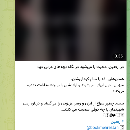
0:35
میزبان زائران ایرانی می‌شوند و ارادتشان را بی‌چشمداشت تقدیم 
ببینید چطور سراغ از ایران و رهبر عزیزمان را می‌گیرند و درباره رهبر 
🇮🇶❤️🇮🇷  

#اربعین
@bookmehrestan
🆔 