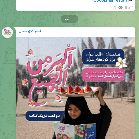
@bookmehrestan
🆔 
1
۱۲:۳۲
۳۱ تیر
نشر مهرستان