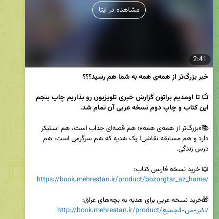
مشاهده در ایتا
2:41
خبر بزرگ‌تر از همه‌ی همه به شما هم رسید؟؟؟
📺 
تا اومدیم براتون گزارش خبری تلویزیون رو بذاریم چاپ پنجم 
این کتاب و چاپ دوم نسخه عربی آن تمام شد.
📚«بزرگ‌تر از همه‌ی همه»؛ هم قصه‌ای جذاب است، هم استیکر 
دارد و هم مسابقه نقاشی! یک هدیه که هم سرگرمی است، هم 
📖 خرید نسخه فارسی کتاب:

https://book.mehrestan.ir/product/bozorgtar_az_hame/
🎁خرید نسخه عربی برای هدیه به بچه‌های عراق:

http://book.mehrestan.ir/product/اکبر-من-الجمیع/