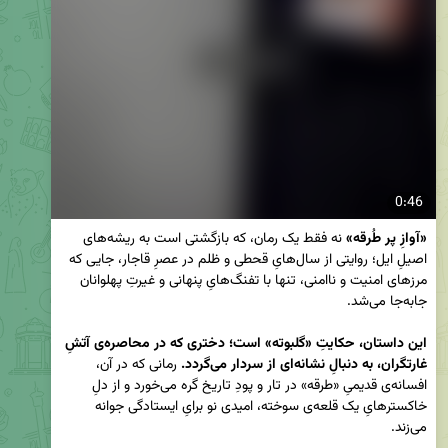
0:46
«آوازِ پر طُرقه»
 نه فقط یک رمان، که بازگشتی است به ریشه‌های 
اصیلِ ایل؛ روایتی از سال‌هایِ قحطی و ظلم در عصرِ قاجار، جایی که 
مرزهای امنیت و ناامنی، تنها با تفنگ‌هایِ پنهانی و غیرتِ پهلوانان 
این داستان، حکایتِ «گلبوته» است؛ دختری که در محاصره‌ی آتشِ 
غارتگران، به دنبالِ نشانه‌ای از سردار می‌گردد.
 رمانی که در آن، 
افسانه‌ی قدیمیِ «طرقه» در تار و پودِ تاریخ گره می‌خورد و از دلِ 
خاکسترهایِ یک قلعه‌ی سوخته، امیدی نو برایِ ایستادگی جوانه 