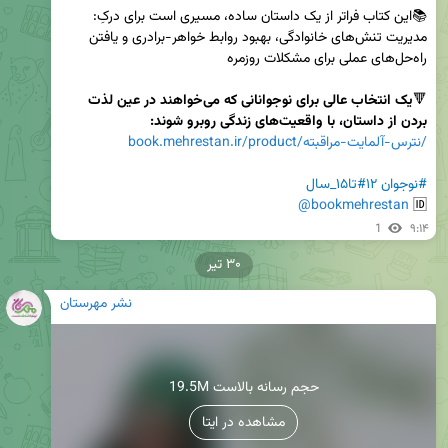
📚این کتاب فراتر از یک داستان ساده، مسیری است برای درکِ: 
مدیریت تنش‌های خانوادگی، بهبود روابط خواهر-برادری و یافتن 
🔻
یک انتخاب عالی برای نوجوانانی که می‌خواهند در عین لذت 
بردن از داستان، با واقعیت‌های زندگی روبرو شوند:
book.mehrestan.ir/product/نترس-آلمایت-مراقبته/
#نوجوان
#۱۲تا۱۵_سال
@bookmehrestan
🆔 
1
۹:۱۴
۳۰ تیر
نشر مهرستان
19.5M حجم رسانه بالاست
مشاهده در ایتا