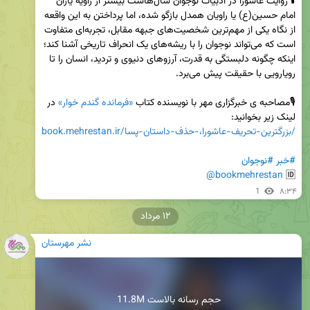
🕯 روایت عاشورا در ادبیات نوجوان سال‌هاست بیشتر از زاویه یاران 
امام حسین(ع) یا راویان همدل بازگو شده، اما پرداختن به این واقعه 
از نگاه یکی از مهم‌ترین شخصیت‌های جبهه مقابل، تجربه‌ای متفاوت 
است که می‌تواند نوجوان را با ریشه‌های یک انحراف تاریخی آشنا کند؛ 
اینکه چگونه دلبستگی به قدرت، آرزوهای دنیوی و تردید، انسان را تا 
🎙مصاحبه ی خبرگزاری مهر با نویسنده کتاب 
«فرمانده گندم خوار»
 در 
لینک زیر بخوانید:

book.mehrestan.ir/بزرگترین-تحریف-عاشورا،-حذف-داستان-پسا/
#خبر
#نوجوان
@bookmehrestan
🆔 
1
۸:۳۴
۱۲ مرداد
نشر مهرستان
11.8M حجم رسانه بالاست