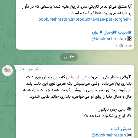
آیا عشق می‌تواند بر تاریکیِ سردِ تاریخ غلبه کند؟ پاسخی که در «آوازِ 
پر طُرقه» می‌یابید، غافلگیرکننده است:

book.mehrestan.ir/product/avaze-par-torgheh/
#ادبیات
#ازخیال
#ایران
@bookmehrestan
🆔 
1
۶:۱۳
۲۵ تیر
نشر مهرستان
❣وقتی خاطر یکی را می‌خواهی، آن وقتی که نمی‌بینیش توی دلت 
پنداری یخ می‌بندد. وقتی می‌بینیش یک هُرمی توی این دلت بلند 
می‌شود، پنداری تنور نانوایی را روشن کردند. همه چیز دنیا را، همه 
#برش_کتاب
@bookmehrestan
🆔 