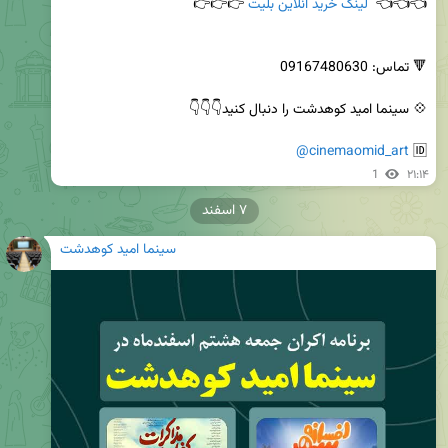
👈👈👈  
لینک خرید آنلاین بلیت
@cinemaomid_art
🆔 
1
۲۱:۱۴
۷ اسفند
سینما امید کوهدشت