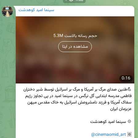
1
۸:۵۵
سینما امید کوهدشت
5.3M حجم رسانه بالاست
مشاهده در ایتا
0:16
💪طنین صدای مرگ بر آمریکا و مرگ بر اسرائیل توسط شیر دختران 
فاطمی مدرسه ابتدایی گل نرگس در سینما امید در پی تجاوز رژیم 
سفاک آمریکا و فرزند نامشروعش اسرائیل به خاک مقدس میهن 
@cinemaomid_art
🆔 