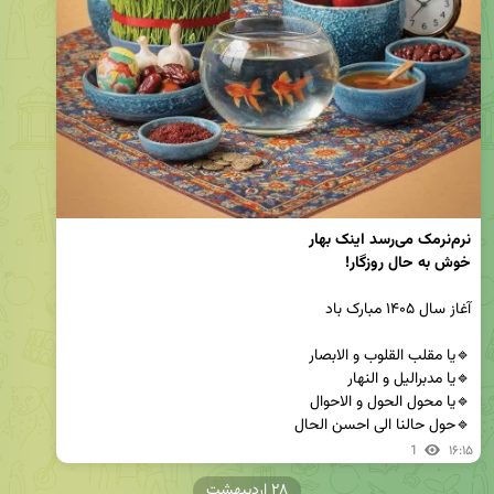
خوش به حال روزگار!
🔹️حول حالنا الی احسن الحال
1
۱۶:۱۵
۲۸ اردیبهشت