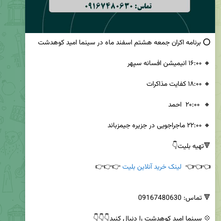
👈👈👈  
لینک خرید آنلاین بلیت