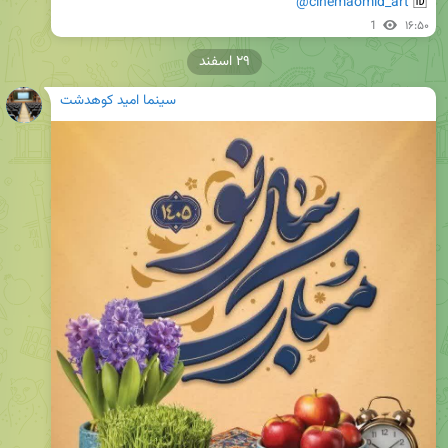
@cinemaomid_art
🆔 
1
۱۶:۵۰
۲۹ اسفند
سینما امید کوهدشت