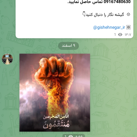
09167480630 تماس حاصل نمایید
@gishehnegar_ir
🆔 
1
۱۳:۷
۹ اسفند