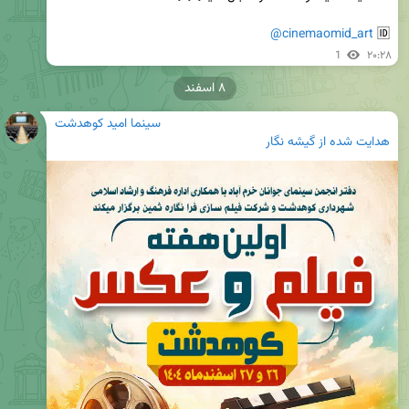
@cinemaomid_art
🆔 
1
۲۰:۲۸
۸ اسفند
سینما امید کوهدشت
هدایت شده از
گیشه نگار