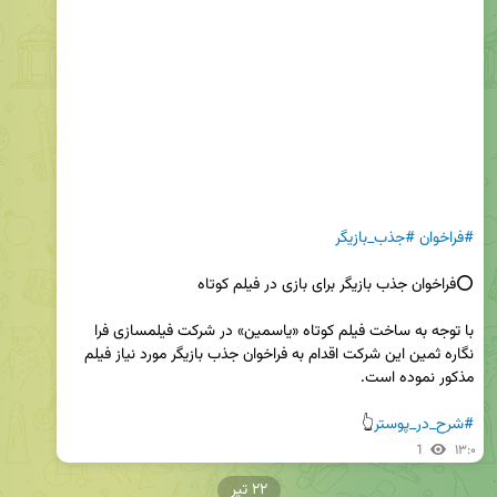
#فراخوان
#جذب_بازیگر
با توجه به ساخت فیلم کوتاه «یاسمین» در شرکت فیلمسازی فرا 
نگاره ثمین این شرکت اقدام به فراخوان جذب بازیگر مورد نیاز فیلم 
#شرح_در_پوستر
👆
1
۱۳:۰
۲۲ تیر