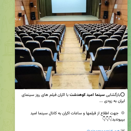
⭕️بازگشایی 
سینما امید کوهدشت
 با اکران فیلم های روز سینمای 
💠  جهت اطلاع از فیلمها و ساعات اکران به کانال سینما امید 