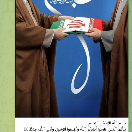
يَـٰٓأَيُّهَا ٱلَّذِينَ ءَامَنُوٓاْ أَطِيعُواْ ٱللَّهَ وَأَطِيعُواْ ٱلرَّسُولَ وَأُوْلِي ٱلْأَمْرِ مِنكُمْۖ 