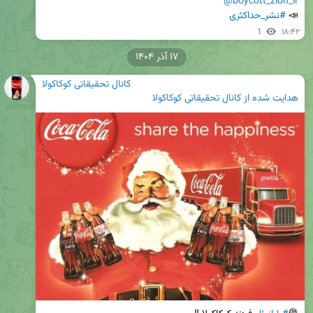
@boycott_zion_ir
📣 
#نشر_حداکثری
1
۱۸:۴۲
۱۷ آذر ۱۴۰۴
کانال تحقیقاتی کوکاکولا
هدایت شده از
کانال تحقیقاتی کوکاکولا