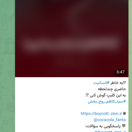
3:47
⁉️به خاطر 
#انسانیت
به این کلیپ گوش کنی ⁉️

#سید_کاظم_روح_بخش
https://boycott-zion.ir
🌐 
@cocacola_fanta
💬 پاسخگویی به سؤالات:
