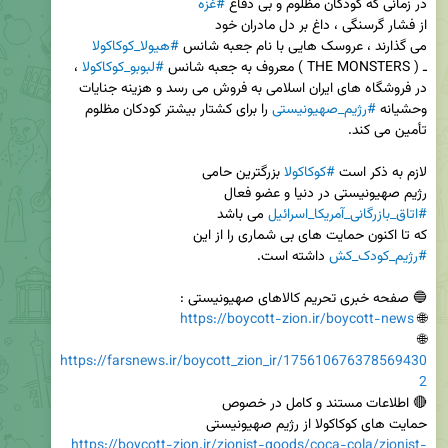
در زمانی که کودکان مظلوم و بی دفاع 
#غزه
می گذارند ، عروسک هایی با نام جعبه شانس 
#هیولا_کوکاکولا
ـ ( THE MONSTERS ) معروف به جعبه شانس 
#لبوبو_کوکاکولا
 ، 
در فروشگاه های ایران اسلامی به فروش می رسد و هزینه جنایات 
وحشیانه 
#رژیم_صهیونیستی
 را برای کشتار بیشتر کودکان مظلوم 
لازم به ذکر است 
#کوکاکولا
رژیم صهیونیستی در دنیا و عضو فعال 

#اتاق_بازرگانی_آمریکا_اسرائیل
که تا اکنون حمایت های بی شماری را از این 

#رژیم_کودک_کش
https://boycott-zion.ir/boycott-news
🌐 
🌐 
https://farsnews.ir/boycott_zion_ir/175610676378569430
2
حمایت های کوکاکولا از رژیم صهیونیستی

https://boycott-zion.ir/zionist-goods/coca-cola/zionist-