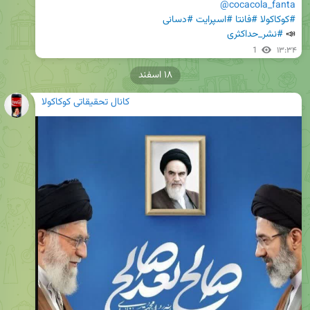
@cocacola_fanta
#کوکاکولا
#فانتا
#اسپرایت
#دسانی
📣 
#نشر_حداکثری
1
۱۳:۳۴
۱۸ اسفند
کانال تحقیقاتی کوکاکولا