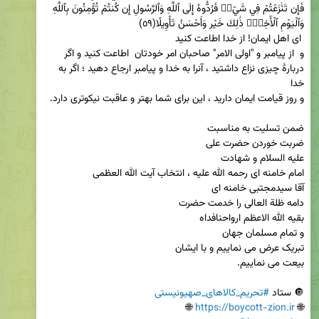
فَإِن تَنَٰزَعْتُمْ فِي شَيْءࣲ فَرُدُّوهُ إِلَى ٱللَّهِ وَٱلرَّسُولِ إِن كُنتُمْ تُؤْمِنُونَ بِٱللَّهِ 
و  از پيامبر و "اولی الامر" صاحبان امر خودتان  اطاعت كنيد و اگر 
دربارۀ چيزى نزاع داشتيد ، آنرا به خدا و پيامبر ارجاع دهيد ؛ اگر به 
🔘 ستاد 
#تحریم_کالاهای_صهیونیستی
 🌐

https://boycott-zion.ir
🌐 