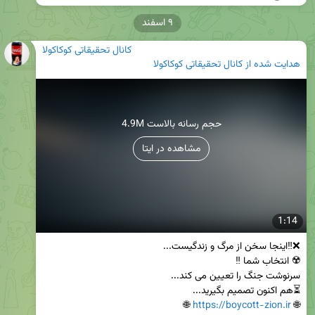
۹ اسفند
کانال تحقیقاتی کوکاکولا
هدایت شده از
کانال تحقیقاتی کوکاکولا
4.9M حجم رسانه بالاست
مشاهده در ایتا
1:14
 🌐

https://boycott-zion.ir
🌐 