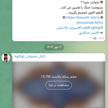
 🌐

https://boycott-zion.ir
🌐 
@cocacola_fanta
#کوکاکولا
#فانتا
#اسپرایت
#دسانی
📣 
#نشر_حداکثری
1
۱۷:۴
۲ مهر ۱۴۰۴
کانال تحقیقاتی کوکاکولا
15.7M حجم رسانه بالاست
مشاهده در ایتا