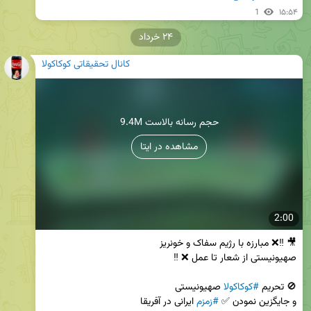
1
۱۵:۵۴
۲۴ خرداد
کانال تحقیقاتی کوکاکولا
9.4M حجم رسانه بالاست
مشاهده در ایتا
2:00
🚫 تحریم 
#کوکاکولا
و جایگزین نمودن ✅ 
#زمزم