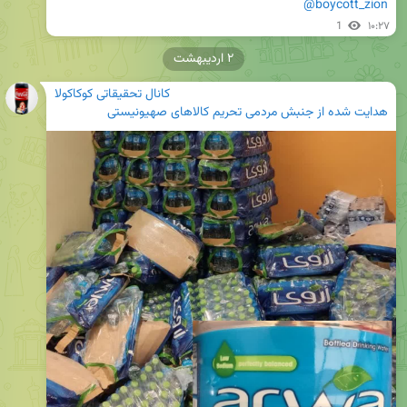
@boycott_zion
1
۱۰:۲۷
۲ اردیبهشت
کانال تحقیقاتی کوکاکولا
هدایت شده از
جنبش مردمی تحریم کالاهای صهیونیستی