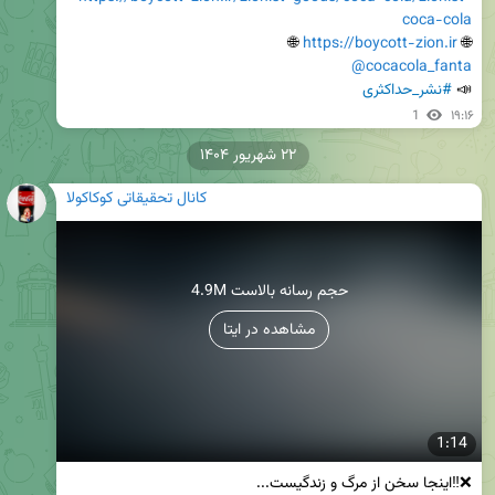
coca-cola
 🌐

https://boycott-zion.ir
🌐 
@cocacola_fanta
📣 
#نشر_حداکثری
1
۱۹:۱۶
۲۲ شهریور ۱۴۰۴
کانال تحقیقاتی کوکاکولا
4.9M حجم رسانه بالاست
مشاهده در ایتا
1:14