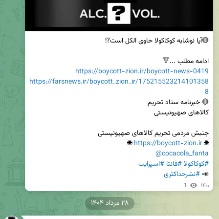
ادامه مطلب ...🔻

https://boycott-zion.ir/boycott-news-0419
https://farsnews.ir/boycott_zion_ir/175215523214101358
8
 🌐

https://boycott-zion.ir
🌐 
@cocacola_fanta
#کوکاکولا
#فانتا
#اسپرایت
📣 
#نشرحداکثری
1
۱۴:۰
۲۸ مرداد ۱۴۰۴