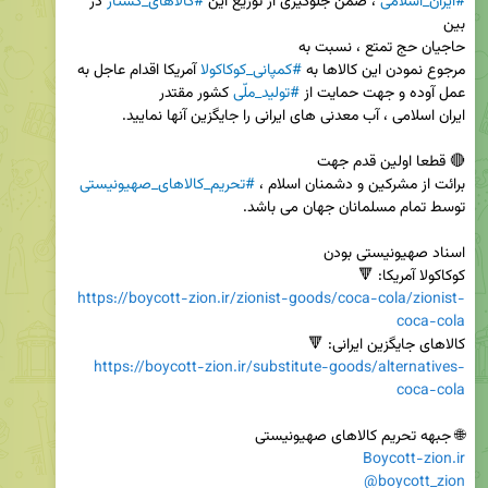
#ایران_اسلامی
 ، ضمن جلوگیری از توزیع این 
#کالاهای_کشتار
 در 
مرجوع نمودن این کالاها به 
#کمپانی_کوکاکولا
 آمریکا اقدام عاجل به 
عمل آوده و جهت حمایت از 
#تولید_ملّی
برائت از مشرکین و دشمنان اسلام ، 
#تحریم_کالاهای_صهیونیستی
کوکاکولا آمریکا: 🔻

https://boycott-zion.ir/zionist-goods/coca-cola/zionist-
coca-cola
کالاهای جایگزین ایرانی: 🔻

https://boycott-zion.ir/substitute-goods/alternatives-
coca-cola
🌐 جبهه تحریم کالاهای صهیونیستی

Boycott-zion.ir
@boycott_zion