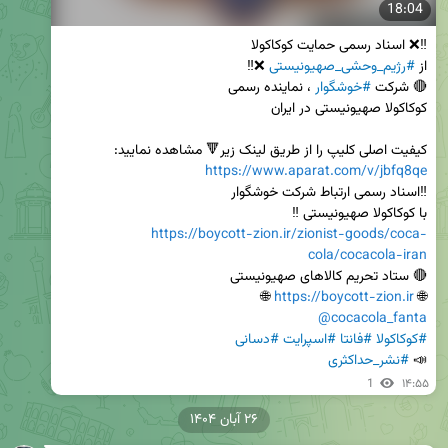
18:04
از 
#رژیم_وحشی_صهیونیستی
🔴 شرکت 
#خوشگوار
کیفیت اصلی کلیپ را از طریق لینک زیر🔻 مشاهده نمایید:

https://www.aparat.com/v/jbfq8qe
با کوکاکولا صهیونیستی ‼️

https://boycott-zion.ir/zionist-goods/coca-
cola/cocacola-iran
 🌐

https://boycott-zion.ir
🌐 
@cocacola_fanta
#کوکاکولا
#فانتا
#اسپرایت
#دسانی
📣 
#نشر_حداکثری
1
۱۴:۵۵
۲۶ آبان ۱۴۰۴