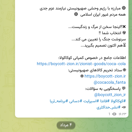
اطلاعات جامع در خصوص کمپانی کوکاکولا:

https://boycott-zion.ir/zionist-goods/coca-cola
🌐 ستاد تحریم کالاهای صهیونیستی:

 🌐

https://boycott-zion.ir
@cocacola_fanta
💬 پاسخگویی به سؤالات:

@boycott_zion_ir
#کوکاکولا
#فانتا
#اسپرایت
#دسانی
#برنامه_ثریا
📣 
#نشر_حداکثری
1
۱۶:۲۳
۴ مرداد
۴ مرداد