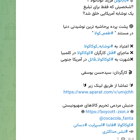
🎅
#بابانوئل
در مستند " 
#طعم_کولا
❌ اعتیاد به 
#نوشابه_کوکاکولا
❌ ماجرای 
#قتل
 کارگران 
#کوکاکولا
❌شهرت به 
#کوکاکولا_قاتل
🔰 تماشا از طریق لینک زیر 🔰

https://www.aparat.com/v/unvjchh
 🌐

https://boycott-zion.ir
🌐 
@cocacola_fanta
#کوکاکولا
#فانتا
#اسپرایت
#دسانی
📣 
#نشر_حداکثری
1
۱۸:۸