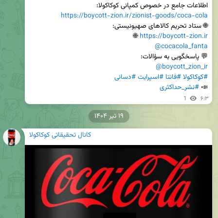
اطلاعات جامع در خصوص کمپانی کوکاکولا:

https://boycott-zion.ir/zionist-goods/coca-cola
🌐 ستاد تحریم کالاهای صهیونیستی:

 🌐

https://boycott-zion.ir
@cocacola_fanta
💬 پاسخگویی به سؤالات:

@boycott_zion_ir
#کوکاکولا
#فانتا
#اسپرایت
#دسانی
📣 
#نشر_حداکثری
1
۶:۳
۱۹ تیر ۱۴۰۴
کانال تحقیقاتی کوکاکولا