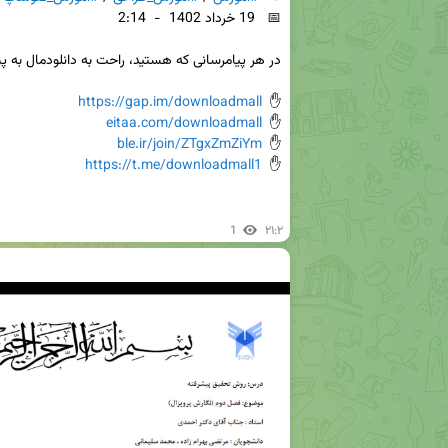
https://gap.im/downloadmall
✋  
eitaa.com/downloadmall
✋  
ble.ir/join/ZTgxZmZiYm
✋  
https://t.me/downloadmall1
✋  
1
۲۱:۲