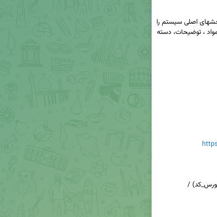
;">کاربر می تواند بخشهای اصلی سیستم را 
مدیریت و تنظیم کند، برای این کار کاربر باید نام کالا/مواد ، توضیحات، دسته 
http
رس_کد) / 