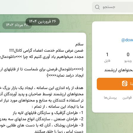
۲۸ مرداد ۱۴۰۲
@down
1
0
ویدیو
فایل
حتواهای ارزشمند
ا
قوانین
پرسش‌ها