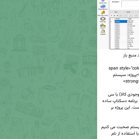
Vazir, tahoma, arial; letter-spacing: -0.05px;">پروژه: سیستم 
;">سیستم  انبار (موجودی کالا) با سی 
شارپ (#C) با کد منبع باز (Inventory System) یک برنامه دسکتاپ ساده 
است که با استفاده از زبان سی شارپ توسعه یافته است. این پروژه بر 
;">وقتی در مورد سیستم صحبت می کنیم 
به این معنی است که کاربر برای استفاده از آن باید از با استفاده از نام 