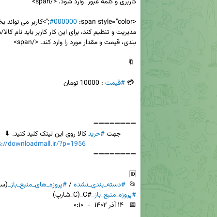
#000000
<span style="color: 
 💳 
#قیمت
        جهت 
#خرید
s://downloadmall.ir/?p=1956
📂  
#دسته_بندی_نشده
 / 
#پروزه_های_منبع_باز_
(سو
#پروژه_منبع_باز_