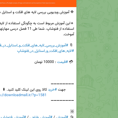
 🔖 
#آموزش_بررسی_لایه_های_افکت_و_استایل_در_ف
#لایه_های_افکت_و_استایل_در_فتوشاپ
 💳 
#قیمت
        جهت 
#خرید
s://downloadmall.ir/?p=1581
📂  
#آموزش
 / 
#آموزش_طراحی
 / 
#آموزش_فتوشاپ