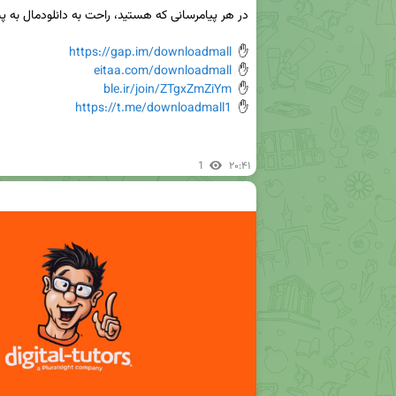
https://gap.im/downloadmall
✋  
eitaa.com/downloadmall
✋  
ble.ir/join/ZTgxZmZiYm
✋  
https://t.me/downloadmall1
✋  
1
۲۰:۴۱