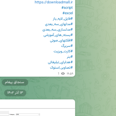
https://downloadmall.ir
#script
#excel
#فایل_لایه_باز
#مدلهای_سه_بعدی
#مدلسازی_سه_بعدی
#بسته_های_آموزشی
#افکتهای_صوتی
#سربرگ
#کارت_ویزیت
#بنر
#هدایای_تبلیغاتی
#تصاویر_استوک
1
۱۹:۵۹
سنجاق پیغام
۱۳ آذر ۱۴۰۲