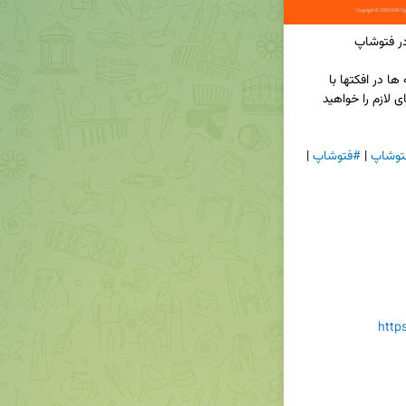
🔹این آموزش مربوط است به چگونگی استفاده از لایه ها در افکتها با 
استفاده از فتوشاپ. شما طی 11 فصل درسی مهارتهای لازم را خواهید 
توشاپ
 | 
#فتوشاپ
 | 
http