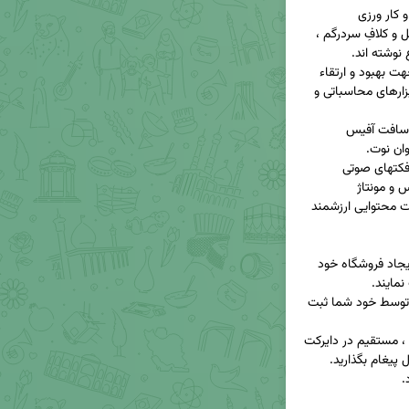
5- برنامه نویسان ، مهندسان خلاقی که برای هر مشکل و کلافِ سردرگم ، 
6- مدیران ، حسابداران ، حسابرسان ، کسانی که در جهت بهبود و ارتقاء 
سطح کارکرد هم صنف های خود ، اقدام به ساخت ابزارهای محاسباتی و 
7- سازندگان و پدید آورندگان حرفه ای در حوزه مایکروسافت آفیس 
8- هر شخص و فرد خلاق و نوآوری که اقدام به ساخت محتوایی ارزشمند 
دعوت میکنیم ، با عضویت در این سامانه ، اقدام به ایجاد فروشگاه خود 
مبالغ در این سامانه با سلیقه و معیارهای خودتان و توسط خود شما ثبت 
هر سوالی در ذهن زیبای شما نقش بست ، بی درنگ ، مستقیم در دایرکت 