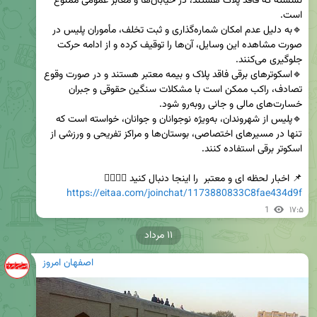
نشسته که فاقد پلاک هستند، در خیابان‌ها و معابر عمومی ممنوع 
🔹به دلیل عدم امکان شماره‌گذاری و ثبت تخلف، مأموران پلیس در 
صورت مشاهده این وسایل، آن‌ها را توقیف کرده و از ادامه حرکت 
🔹اسکوترهای برقی فاقد پلاک و بیمه معتبر هستند و در صورت وقوع 
تصادف، راکب ممکن است با مشکلات سنگین حقوقی و جبران 
🔹پلیس از شهروندان، به‌ویژه نوجوانان و جوانان، خواسته است که 
تنها در مسیرهای اختصاصی، بوستان‌ها و مراکز تفریحی و ورزشی از 
📌 اخبار لحظه ای و معتبر  را اینجا دنبال کنید 👇🏻👇🏻         

https://eitaa.com/joinchat/1173880833C8fae434d9f
1
۱۷:۵
۱۱ مرداد
اصفهان امروز