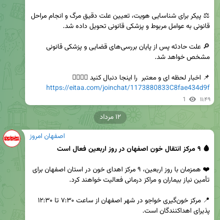
⚖️ پیکر برای شناسایی هویت، تعیین علت دقیق مرگ و انجام مراحل 
🔎 علت حادثه پس از پایان بررسی‌های قضایی و پزشکی قانونی 
📌 اخبار لحظه ای و معتبر  را اینجا دنبال کنید 👇🏻👇🏻          

https://eitaa.com/joinchat/1173880833C8fae434d9f
1
۱۱:۴۹
۱۲ مرداد
اصفهان امروز
🩸 ۹ مرکز انتقال خون اصفهان در روز اربعین فعال است
❤️ همزمان با روز اربعین، ۹ مرکز اهدای خون در استان اصفهان برای 
📍 مرکز خون‌گیری خواجو در شهر اصفهان از ساعت ۷:۳۰ تا ۱۲:۳۰ 