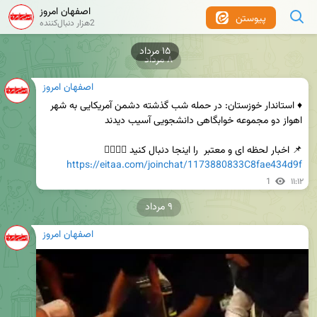
اصفهان امروز
پیوستن
2هزار دنبال‌کننده
۱۵ مرداد
۸ مرداد
اصفهان امروز
♦️ استاندار خوزستان: در حمله شب گذشته دشمن آمریکایی به شهر 
📌 اخبار لحظه ای و معتبر  را اینجا دنبال کنید 👇🏻👇🏻         

https://eitaa.com/joinchat/1173880833C8fae434d9f
1
۱۱:۱۲
۹ مرداد
اصفهان امروز