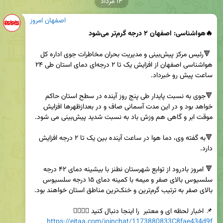
۱۴ مرداد
اصفهان امروز
🔥هواشناسی: اصفهان ۲ درجه گرم‌تر می‌شود
 🔻رئیس مرکز پیش‌بینی و مدیریت بحران مخاطرات جوی اداره کل 
هواشناسی اصفهان از افزایش یک تا ۲ درجه‌ای دمای استان طی ۲۴ 
🔻جوی به نسبت پایدار طی پنج روز آینده در سطح استان حاکم 
خواهد بود و در این مدت آسمانی صاف و در بعدازظهرها افزایش 
🔻به گفته وی، دما هوا در ساعت آینده بین یک تا ۲ درجه افزایش 
🔻 امروز بادرود از توابع شهرستان نطنز با بیشینه دمای ۴۲ درجه 
سلسیوس بالای صفر و میمه با کمینه دمای ۱۵ درجه سلسیوس 
📌 اخبار لحظه ای و معتبر  را اینجا دنبال کنید 👇🏻👇🏻          

https://eitaa.com/joinchat/1173880833C8fae434d9f