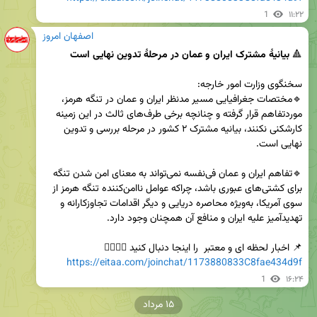
1
۱۱:۲۲
اصفهان امروز
🔺
🔹مختصات جغرافیایی مسیر مدنظر ایران و عمان در تنگه هرمز، 
موردتفاهم قرار گرفته و چنانچه برخی طرف‌های ثالث در این زمینه 
کارشکنی نکنند، بیانیه مشترک ۲ کشور در مرحله بررسی و تدوین 
🔹تفاهم ایران و عمان فی‌نفسه نمی‌تواند به معنای امن شدن تنگه 
برای کشتی‌های عبوری باشد، چراکه عوامل ناامن‌کننده تنگه هرمز از 
سوی آمریکا، به‌ویژه محاصره دریایی و دیگر اقدامات تجاوزکارانه و 
📌 اخبار لحظه ای و معتبر  را اینجا دنبال کنید 👇🏻👇🏻          

https://eitaa.com/joinchat/1173880833C8fae434d9f
1
۱۶:۲۴
۱۵ مرداد