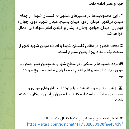
📍 این محدودیت‌ها در مسیرهای منتهی به گلستان شهدا، از جمله 
میدان بزرگمهر، میدان آزادی، میدان بسیج، میدان شهید لاوی، چهارراه 
نورباران، میدان خواجو، چهارراه آبشار و خیابان امام سجاد (ع) اعمال 
⛔️ توقف خودرو در مقابل گلستان شهدا و اطراف میدان شهید لاوی از 
🚛 تردد خودروهای سنگین در سطح شهر و همچنین عبور خودرو و 
موتورسیکلت از مسیرهای اعلام‌شده تا پایان مراسم ممنوع خواهد 
🛣 از شهروندان خواسته شده برای تردد از خیابان‌های موازی و 
مسیرهای جایگزین استفاده کنند و با مأموران پلیس همکاری داشته 
📌 اخبار لحظه ای و معتبر  را اینجا دنبال کنید 👇🏻👇🏻          

https://eitaa.com/joinchat/1173880833C8fae434d9f