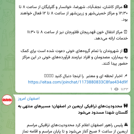
🏥 مراکز کاشان، نجف‌آباد، شهرضا، خوانسار و گلپایگان از ساعت ۸ تا 
۱۲:۳۰ و مراکز خمینی‌شهر و زرین‌شهر از ساعت ۸ تا ۱۲ فعال خواهند 
⏰ مرکز انتقال خون قهدریجان فلاورجان نیز از ساعت ۸ تا ۱۱:۳۰ 
🅰️ از شهروندان با تمام گروه‌های خونی دعوت شده است برای کمک 
به بیماران، مصدومان و افراد نیازمند فرآورده‌های خونی در این مراکز 
📌 اخبار لحظه ای و معتبر  را اینجا دنبال کنید 👇🏻👇🏻          

https://eitaa.com/joinchat/1173880833C8fae434d9f
1
۱۱:۳۳
اصفهان امروز
🚧 محدودیت‌های ترافیکی اربعین در اصفهان؛ مسیرهای منتهی به 
گلستان شهدا مسدود می‌شود
🚔 پلیس راهور اصفهان اعلام کرد محدودیت‌های ترافیکی مراسم 
اربعین از ساعت ۶ صبح آغاز می‌شود و تا پایان مراسم و اقامه نماز 