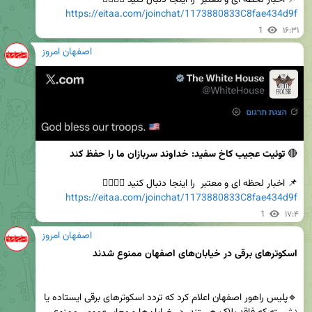
https://eitaa.com/joinchat/1173880833C8fae434d9f
1
۱۶:۳۱
اصفهان امروز
🔴 
توئیت عجیب کاخ سفید: خداوند سربازان ما را حفظ کند
📌 اخبار لحظه ای و معتبر  را اینجا دنبال کنید 👇🏻👇🏻         

https://eitaa.com/joinchat/1173880833C8fae434d9f
1
۱۷:۴
اصفهان امروز
🔹پلیس راهور اصفهان اعلام کرد که تردد اسکوترهای برقی ایستاده یا 