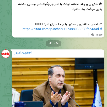
🚫 حتی برای چند لحظه، کودک را کنار چرخ‌گوشت یا وسایل مشابه 
📌 اخبار لحظه ای و معتبر  را اینجا دنبال کنید 👇🏻👇🏻         

https://eitaa.com/joinchat/1173880833C8fae434d9f
1
۱۲:۵۴
۱۰ مرداد
اصفهان امروز