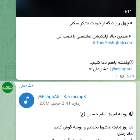
0:11
 🔹️همین حالا اپلیکیشن عشقعلی را نصب کن 

https://eshghali.com
@eshghali
 | عشق‌علی ⭐
1
۵:۳۹
عشقعلی
@EshghAli - Karimi.mp3
زمان:
2:41
حجم: 2.6M