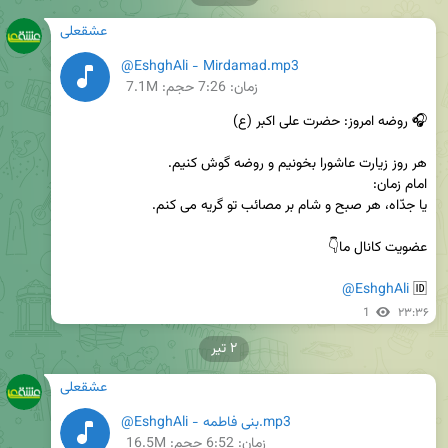
عشقعلی
@EshghAli - Mirdamad.mp3
زمان:
7:26
حجم: 7.1M
@EshghAli
🆔 
1
۲۳:۳۶
۲ تیر
عشقعلی
@EshghAli - بنی فاطمه.mp3
زمان:
6:52
حجم: 16.5M