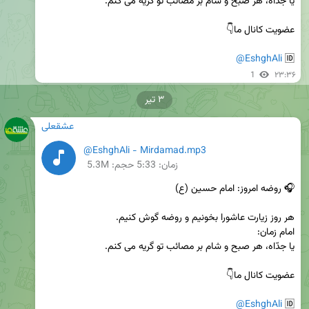
@EshghAli
🆔 
1
۲۳:۳۶
۳ تیر
عشقعلی
@EshghAli - Mirdamad.mp3
زمان:
5:33
حجم: 5.3M
@EshghAli
🆔 