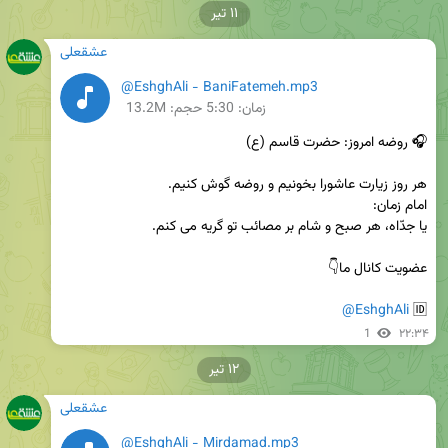
۱۱ تیر
عشقعلی
@EshghAli - BaniFatemeh.mp3
زمان:
5:30
حجم: 13.2M
@EshghAli
🆔 
1
۲۲:۳۴
۱۲ تیر
عشقعلی
@EshghAli - Mirdamad.mp3