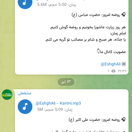
زمان:
5:50
حجم: 5.6M
@EshghAli
🆔 
1
۲۲:۳۲
۱۳ تیر
عشقعلی
@EshghAli - Karimi.mp3
زمان:
5:09
حجم: 5M