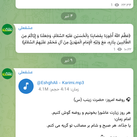
1
۲۳:۳۴
۴ تیر
عشقعلی
﴿عَظَّمَ اللهُ أُجُورَنا بِمُصٰابِنٰا بِالْحُسَیْنِ عَلَیْهِ السَّلاٰمُ، وَجَعَلَنٰا وَ إِیّٰاکُمْ مِنَ 
الطّٰالِبِینَ بِثٰارِهِ، مَعَ وَلِیِّهِ الْإِمٰامِ الْمَهْدِىِّ مِنْ آلِ مُحَمَّدٍ عَلَیْهِمُ السَّلاٰمُ﴾
1
۱۰:۲۲
۹ تیر
عشقعلی
@EshghAli - Karimi.mp3
زمان:
4:14
حجم: 4.1M