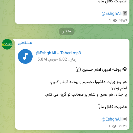
@EshghAli
🆔 
1
۲۲:۲۶
۱۰ تیر
عشقعلی
@EshghAli - Taheri.mp3
زمان:
6:02
حجم: 5.8M
@EshghAli
🆔 
1
۲۲:۳۲