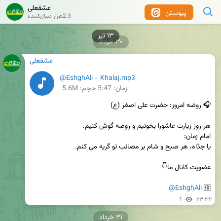
عشقعلی
پیوستن
2.3هزار دنبال‌کننده
۱۳ تیر
۳۰ خرداد
عشقعلی
@EshghAli - Khalaj.mp3
زمان:
5:47
حجم: 5.6M
@EshghAli
🆔 
1
۲۳:۳۲
۳۱ خرداد