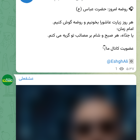
@EshghAli
🆔 
1
۵:۳۷
عشقعلی