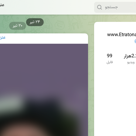
عترتنا | 
۲۰ تیر
عترتنا | ir
هزار
99
ویدیو
فایل