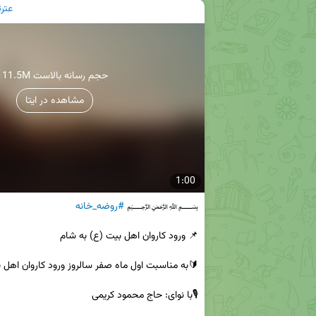
عترتنا | ir
11.5M حجم رسانه بالاست
مشاهده در ایتا
1:00
﷽ 
#روضه_خانه