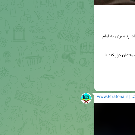
🔰آیت الله جاودان: يكی از راه های نجات انسان از گناه، پناه بردن به امام 
🔰ايشان به انتظار نشسته اند تا كسی دستش را به سمتشان دراز كند تا 
www.Etratona.