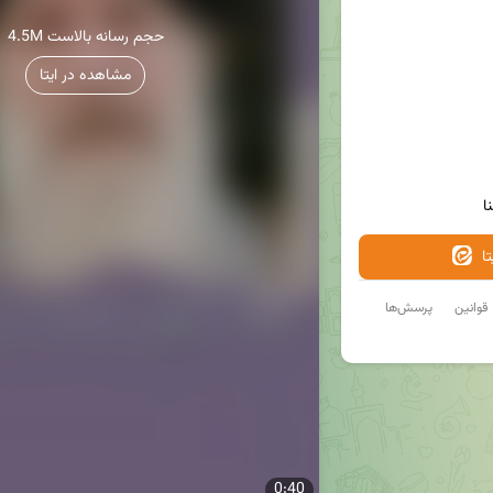
4.5M حجم رسانه بالاست
مشاهده در ایتا
ا
ا
قوانین
پرسش‌ها
0:40