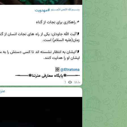
﷽
#مهدویت
ايشان او را هدايت كنند.

🆔 
@Etratona
┄┅═══✼پایگاه معارفی عترتنا✼═══┅┄
1
۱۸:۱۰
عترتنا | ir