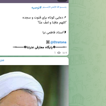
﷽
#توصیه
🔰استاد فاطمی نیا

🆔 
@Etratona
┄┅═══✼پایگاه معارفی عترتنا✼═══┅┄
1
۱۸:۹
عترتنا | ir