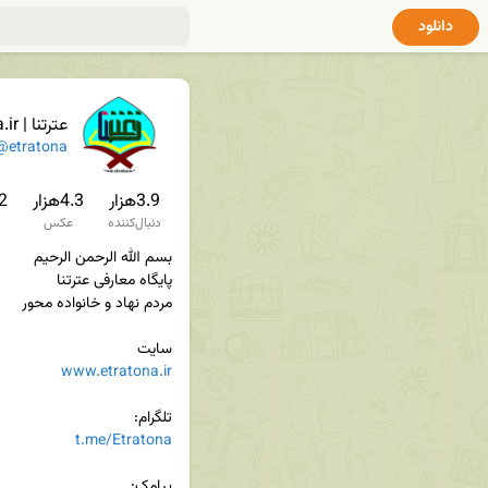
دانلود
عترتنا | www.Etratona.ir
@etratona
3.9هزار
4.3هزار
2.2
دنبال‌کننده
عکس
سایت

www.etratona.ir
تلگرام:

t.me/Etratona