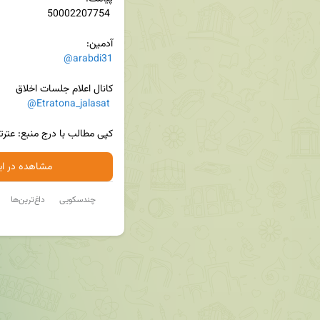
آدمین:

@arabdi31
@Etratona_jalasat
کپی مطالب با درج منبع: عترتن
مشاهده در ایت
چندسکویی
داغ‌ترین‌ها