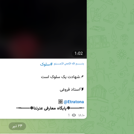
1:02
﷽
#سلوک
🔰استاد فروغی

🆔 
@Etratona
┄┅═══✼پایگاه معارفی عترتنا✼═══┅┄
1
۱۸:۱۰
۲۴ تیر