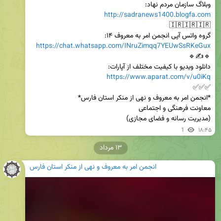
وبلاگ سازمان مردم نهاد:

http://sadranews1400.blogfa.com
گروه واتس آپی انجمن امر به معروف ۱۴:

https://chat.whatsapp.com/INruZimqq7YEUwSsRKeGux
دانلود ویدیو با کیفیت مختلف از آپارات:

https://www.aparat.com/v/u0iKq
(مدیریت رسانه و فضای مجازی)
1
۱۸:۴۵
۱۳ مرداد
انجمن امر به معروف و نهی از منکر استان فارس