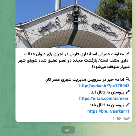
📌 معاونت عمرانی استانداری فارس در اجرای رای دیوان عدالت 
اداری مکلف است/ بازگشت مجدد دو عضو تعلیق شده شورای شهر 
🔍 ادامه خبر در سرویس مدیریت شهری عصر کار:

http://asrkar.ir/?p=175043
https://eitaa.com/asrekar
🔗 پیوستن به کانال بله:

https://ble.ir/asrkar11
1
۹:۵۴
۱ تیر