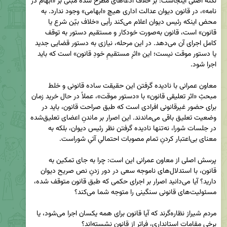
نکته اصلی اینجاست: بر خلاف ادعاهای مطرح شده مبنی بر «ابهام در 
نامه»، در قانون دیوان عدالت اداری هیچ «ابهامی» وجود ندارد. به 
محض اینکه رئیس دیوان اعلام می‌کند رأیی «خلاف بیّن شرع یا 
قانون» است، قانون به‌صورت خودکار و مستقیم دستور به توقف 
کامل اجرای آن می‌دهد. در این مرحله، نیازی به دستور قضایی جدید 
یا دستور موقت نیست؛ این «اثرِ مستقیمِ خودِ قانون» است که باید 
معاون عمرانی با نادیده گرفتن این حقیقت ساده قانونی و خلط 
مبحثِ «اثر تعلیقی قانون» با «دستور موقت»، عملاً در حال خرید زمان 
برای حضور غیرقانونی افرادی است که طبق صراحت قانون، باید در 
وضعیت تعلیق باقی می‌ماندند. این اصرار بر ماندنِ اعضای تعلیق‌شده 
در جلسات شورا، نه‌تنها نادیده گرفتن نظر رئیس دیوان، بلکه به 
پرسش اصلی از معاون عمرانی این است: چرا به جای تمکین به 
قانون، با استدلال‌های ناموجه سعی در دور زدنِ نص صریح دیوان 
دارید؟ آیا می‌دانید اصرار بر اجرای حکمی که طبق قانون متوقف شده، 
مردم شیراز نظاره‌گرند که آیا قانون برای همه یکسان اجرا می‌شود، یا 