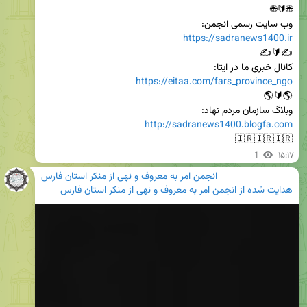
وب سایت رسمی انجمن:

https://sadranews1400.ir
کانال خبری ما در ایتا:

https://eitaa.com/fars_province_ngo
وبلاگ سازمان مردم نهاد:

http://sadranews1400.blogfa.com
🇮🇷🇮🇷🇮🇷
1
۱۵:۱۷
انجمن امر به معروف و نهی از منکر استان فارس
هدایت شده از
انجمن امر به معروف و نهی از منکر استان فارس