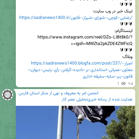
لینک خبر در وب سایت:

https://sadranews1400.ir/رضایی-کوچی،-شورای-شیراز،-قانون/
https://www.instagram.com/reel/DZo-LIBt8k0/?
وبلاگ:

https://sadranews1400.blogfa.com/post/237/اصرار-
معاون-عمرانی-استانداری-بر-نادیده-گرفتن-رأی-رئیس-دیوان؛-
قانون-زیر-سایه-سلیقه-اداری
1
۹:۵
انجمن امر به معروف و نهی از منکر استان فارس
هدایت شده از
رسانه خبری‌تحلیلی عصر کار