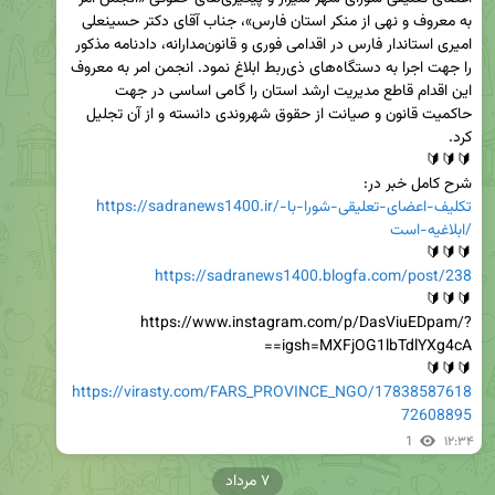
به معروف و نهی از منکر استان فارس»، جناب آقای دکتر حسینعلی 
امیری استاندار فارس در اقدامی فوری و قانون‌مدارانه، دادنامه مذکور 
را جهت اجرا به دستگاه‌های ذی‌ربط ابلاغ نمود. انجمن امر به معروف 
این اقدام قاطع مدیریت ارشد استان را گامی اساسی در جهت 
حاکمیت قانون و صیانت از حقوق شهروندی دانسته و از آن تجلیل 
شرح کامل خبر در:

https://sadranews1400.ir/تکلیف-اعضای-تعلیقی-شورا-با-
ابلاغیه-است/
🔰🔰🔰

https://sadranews1400.blogfa.com/post/238
https://www.instagram.com/p/DasViuEDpam/?
🔰🔰🔰

https://virasty.com/FARS_PROVINCE_NGO/17838587618
72608895
1
۱۲:۳۴
۷ مرداد