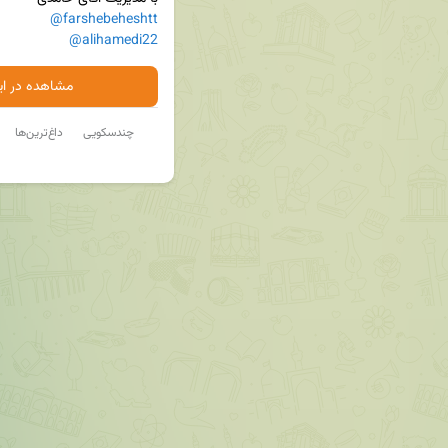
@farshebeheshtt
@alihamedi22
مشاهده در ایت
چندسکویی
داغ‌ترین‌ها