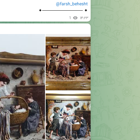
@farsh_behesht
✦ ─────────────✦
1
۱۴:۲۳