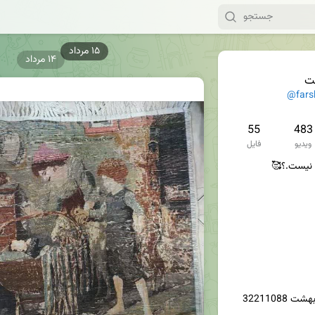
۱۴ مرداد
ت
@fars
55
483
ویدیو
فایل