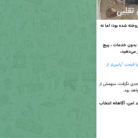
«دیروز فرشی را دیدیم که به نام “دلخوشی مادر” فروخته شده بود؛ اما نه 
وقتی در خرید فرش، قیمتِ پایین‌تر ؛ خرید اینترنتی بدون خدمات ، پیج 
فرش بهشت، شناسنامه و هویت دارد؛ با یک عکس یا قیمتِ “پایین‌تر از 
فراموش نکنید: هرکس هنر و اصالت فرش بهشت را جدی نگرفت، سهمش از 
ما در فرش بهشت، به شفافیت متعهدیم. برای خرید امن، آگاهانه انتخاب 