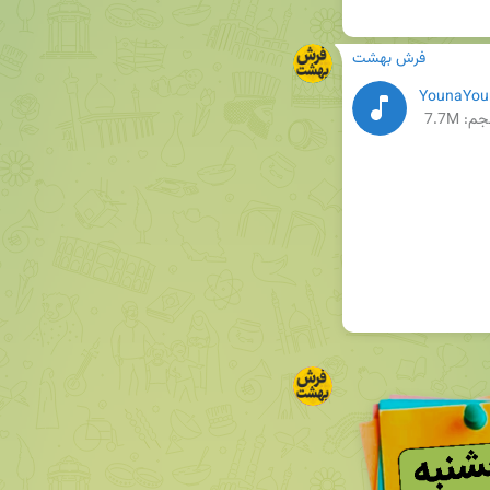
فرش بهشت
YounaYoun
م: 7.7M