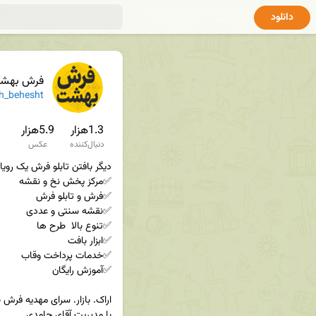
دانلود
فرش بهش
h_behesht
1.3هزار
5.9هزار
دنبال‌کننده
عکس
با مدیریت آقای حامدی
