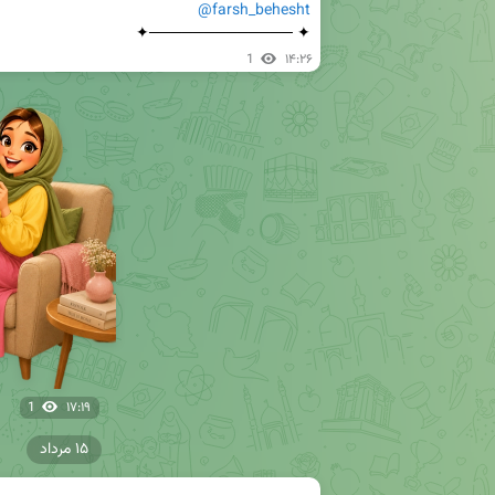
@farsh_behesht
✦ ─────────────✦
1
۱۴:۲۶
1
۱۷:۱۹
۱۵ مرداد