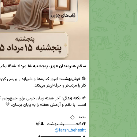
سلام هنرمندان عزیز، پنجشنبه ۱۵ مرداد ۱۴۰۵ بخیر. 🌿
🧶 
فرش‌بهشت:
🌱 
نکته زندگی:
❣️✍️فــــــــــرشـبهشت  🎩🍃  

@farsh_behesht