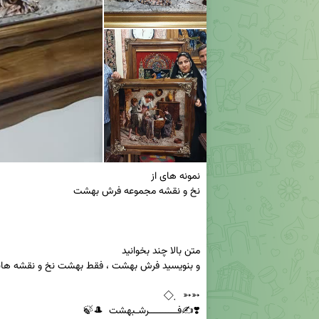
❣️✍️فــــــــــرشـبهشت  🎩🍃  
