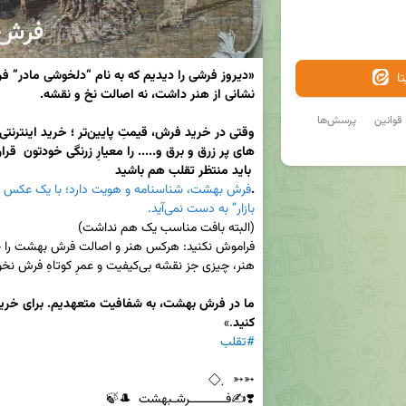
ا
قوانین
پرسش‌ها
.
بازار” به دست نمی‌آید.
کنید
.»

#تقلب
❣️✍️فــــــــــرشـبهشت  🎩🍃  
