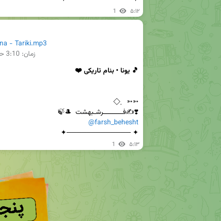
✦ ─────────────✦
1
۵:۱۲
a - Tariki.mp3
زمان:
3:10
حج
🎵 یونا • بنام تاریکی ❤️
❣️✍️فــــــــــرشـبهشت  🎩🍃  

@farsh_behesht
✦ ─────────────✦
1
۵:۱۳