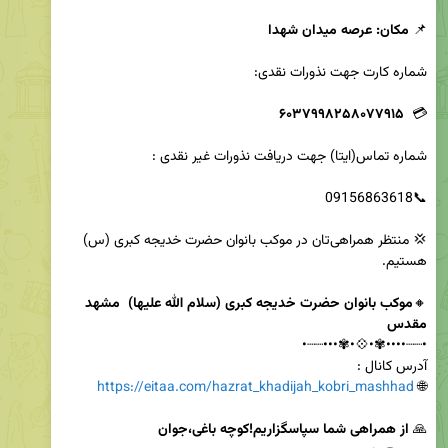
📌 
مکان: عرصه میدان شهدا 
۶۰۳۷۹۹۸۲۵۸۰۷۷۹۱۵
💳  
💢 منتظر همراهی‌تان در موکب بانوان حضرت خدیجه کبری (س) 
🔸
موکب بانوان حضرت خدیجه کبری (سلام الله علیها)  مشهد 
مقدس
https://eitaa.com/hazrat_khadijah_kobri_mashhad
🌐 
🙏 
از همراهی شما سپاسگزاریم!کوچه باغی،جوان