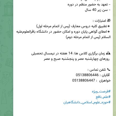
🔸اعطای گواهی پایان دوره و امکان حضور در دانشگاه باقرالعلوم‌علیه 
#فرصت_ویژه
#علم_نافع
#حوزه_علوم_اسلامی_دانشگاهیان