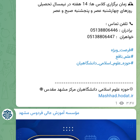
#فرصت_ویژه
#علم_نافع
#حوزه_علوم_اسلامی_دانشگاهیان
💠حوزه علوم اسلامی دانشگاهیان مرکز مشهد مقدس 🌐 
Mashhad.hodat.ir
1
۳:۴۷
مؤسسه آموزش عالی فردوس مشهد