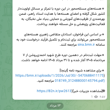
🔹هسته‌های مسئله‌محور در این دوره با تمرکز بر مسائل اولویت‌دار 
کشور شکل گرفته و اعضای هسته‌ها با هدایت استاد راهبر، ضمن 
بهره‌مندی از ظرفیت‌های آموزشی و حمایتی بنیاد ملی نخبگان، به 
🔹بر اساس این فراخوان، استادان متقاضی راهبری هسته‌های 
مسئله‌محور می‌توانند برای ثبت‌نام و تکمیل فرآیند درخواست خود به 
سامانه 
sina.bmn.ir
🔹مهلت ثبت‌نام در دهمین دوره طرح شهید احمدی‌روشن از ۷ 
🔹برای مشاهده شیوه نامه [اینجا]
https://bmn.ir/uploads/1/2026/Jul/30/-5470688411175
(
018749_312488000145794.pdf)
🌐[مشاهده جزییات خبر](
https://B2n.ir/pw2613
1
۶:۵۷
۱۳ مرداد