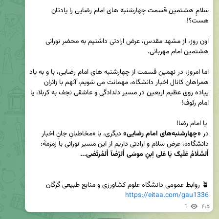
سلامِ هشتمین قسمت چهارشنبه های امام رضایی را یادتان 
اون روز، از مشهد مقدس، عرض ارادتی داشتیم به محضر نورانی 
اما امروز، در نهمین قسمت از چهارشنبه های امام رضایی، با و به یاد 
همراهان کانال اخبار دانشگاه، مهمانت می شویم، آنهم با زائران 
پیاده روی عظیم اربعین در مسیر دلدادگی و عاشقی نجف به کربلا، یا 
در 
«چهارشنبه‌های امام رضایی»
 دیگری، با «مخاطبانِ جانِ اخبار 
دانشگاه»، عرض سلام و ارادتی داریم از این مسیر نورانی با زمزمهٔ: 

أَلسَّلٰامُ عَلَیکَ یٰا عَلی اِبنِ موسَی أَلرّضٰآ أَلمُرتَضٰی...
🪴 روابط عمومی دانشگاه علوم کشاورزی و منابع طبیعی گرگان

https://eitaa.com/gau1336
1
۴:۵