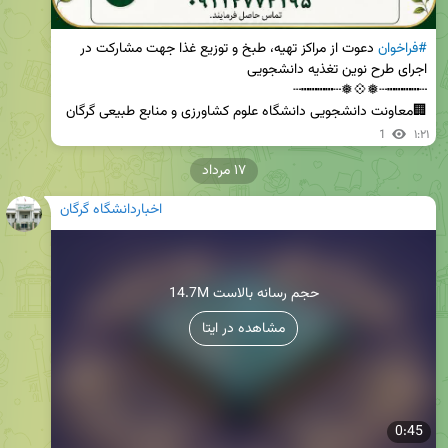
#فراخوان
 دعوت از مراکز تهیه، طبخ و توزیع غذا جهت مشارکت در 
🏢معاونت دانشجویی دانشگاه علوم کشاورزی و منابع طبیعی گرگان
1
۱:۲۱
۱۷ مرداد
اخباردانشگاه گرگان
14.7M حجم رسانه بالاست
مشاهده در ایتا
0:45