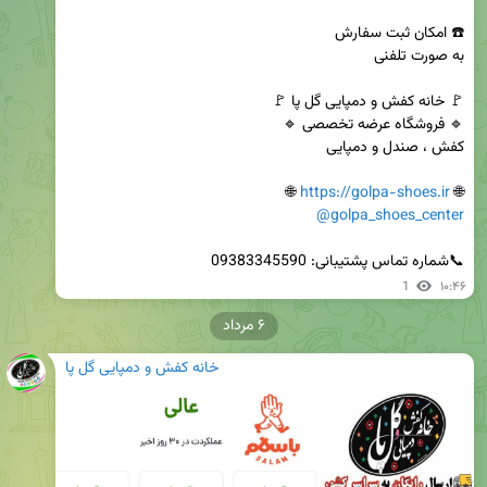
 🌐

https://golpa-shoes.ir
🌐 
@golpa_shoes_center
📞شماره تماس پشتیبانی: 09383345590
1
۱۰:۴۶
۶ مرداد
خانه کفش و دمپایی گل پا