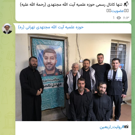
👈🏻
عضویت
👉🏻
1
۶:۱۳
حوزه علمیه آیت الله مجتهدی تهرانی (ره)
📸
#روایت_اربعین