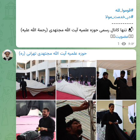
#قوموا_لله
#در_خدمت_مولا
👈🏻
عضویت
👉🏻
1
۶:۱۲
حوزه علمیه آیت الله مجتهدی تهرانی (ره)