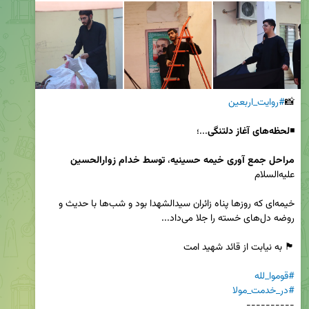
📸
#روایت_اربعین
◾️
لحظه‌های آغاز دلتنگی
مراحل جمع آوری خیمه حسینیه
، 
توسط خدام
زوارالحسین
خیمه‌ای که روزها پناه زائران سیدالشهدا بود و شب‌ها با حدیث و 
#قوموا_لله
#در_خدمت_مولا