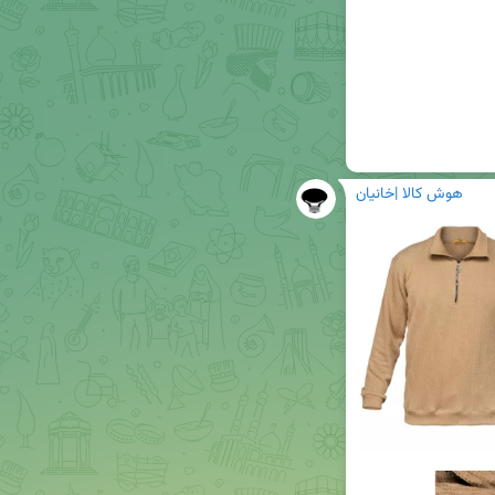
هوش کالا |خانیان