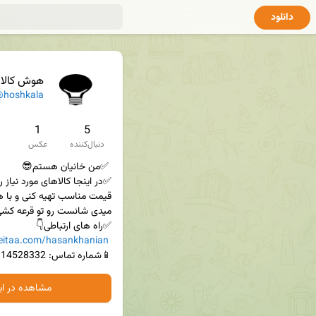
دانلود
هوش کالا |
hoshkala
1
5
دنبال‌کننده
عکس
/eitaa.com/hasankhanian
📱شماره تماس: 09114528332

مشاهده در ایت