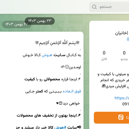
۲۳ بهمن ۱۴۰۳
۲۲ بهمن ۱۴۰۳
خانیان
@
0
0
به کـانـال 
سـایـت
هـوش
ویدیو
فایل
✅در اینجا کالاهای مورد نیاز رو میتونی با کیفیت و 
📌اینجا قراره 
محصولاتی
 رو با 
کیفیت
قیمت مناسب تهیه کنی و با هر خریدی که انجام 
فوق الـعاده
 بـبـیـنـی که 
کمتر
https:/
.

ا
📢سایت 
#هوش