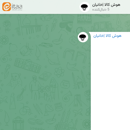
هوش کالا |خانیان
5 دنبال‌کننده
هوش کالا |خانیان