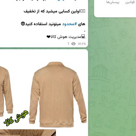
قوانین
پرسش‌ها
های 
#محدود
.
💻مدیریت هوش کالا❤️
1
۱۷:۲۸