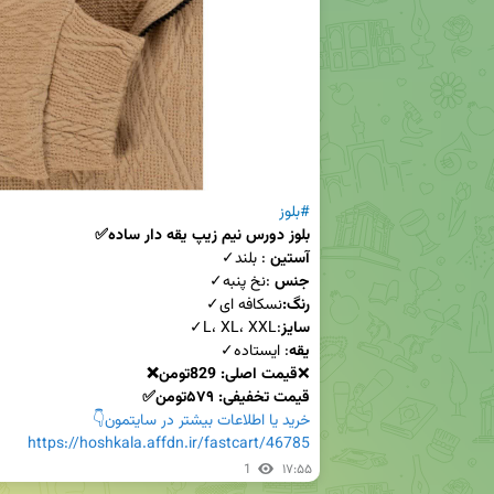
#بلوز
بلوز دورس نیم زیپ یقه دار ساده✅
آستین
 : بلند✓

جنس
 :نخ پنبه✓

رنگ:
نسکافه ای✓

سایز
:L، XL، XXL✓

یقه
❌
قیمت اصلی: 829تومن❌
قیمت تخفیفی: ۵۷۹تومن✅
خرید یا اطلاعات بیشتر در سایتمون👇
https://hoshkala.affdn.ir/fastcart/46785
1
۱۷:۵۵