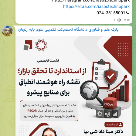
http://instagram.com//iasbs_technopark

https://eitaa.com/iasbstechnopark
📞024-33155001
1
۷:۱۳
پارک علم و فناوری دانشگاه تحصیلات تکمیلی علوم پایه زنجان