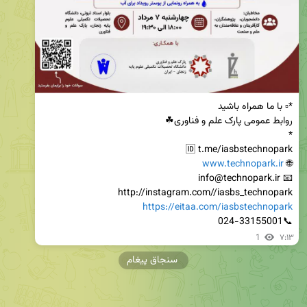
www.technopark.ir
🌐 
http://instagram.com//iasbs_technopark

https://eitaa.com/iasbstechnopark
📞024-33155001
1
۷:۱۳
سنجاق پیغام