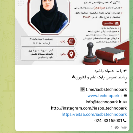
www.technopark.ir
🌐 
http://instagram.com//iasbs_technopark

https://eitaa.com/iasbstechnopark
📞024-33155001
1
۷:۱۳