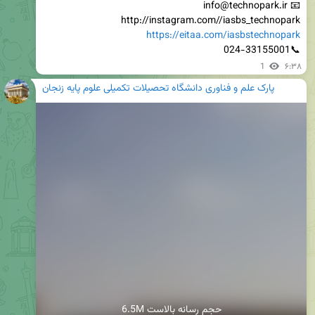
http://instagram.com//iasbs_technopark

https://eitaa.com/iasbstechnopark
📞024-33155001
1
۶:۳۸
پارک علم و فناوری دانشگاه تحصیلات تکمیلی علوم پایه زنجان
6.5M حجم رسانه بالاست