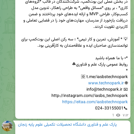
در بخش عملی این بوت‌کمپ، شرکت‌کنندگان در قالب *گروه‌های 
کاری* ، بر روی *مسائل واقعی* به طراحی راهکار، تدوین مدل 
کسب‌وکار، طراحی MVP و ارائه ایده‌های خود پرداختند و ضمن 
دریافت بازخورد از مدرسان، مهارت‌های خود را در فضایی تعاملی و 
💡 * آموزش، تمرین و کار تیمی* ؛ سه رکن اصلی این بوت‌کمپ برای 
www.technopark.ir
🌐 
http://instagram.com//iasbs_technopark

https://eitaa.com/iasbstechnopark
📞024-33155001
1
۷:۱۲
پارک علم و فناوری دانشگاه تحصیلات تکمیلی علوم پایه زنجان