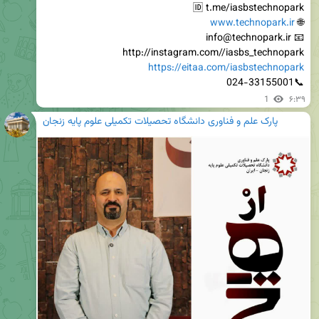
www.technopark.ir
🌐 
http://instagram.com//iasbs_technopark

https://eitaa.com/iasbstechnopark
📞024-33155001
1
۶:۳۹
پارک علم و فناوری دانشگاه تحصیلات تکمیلی علوم پایه زنجان