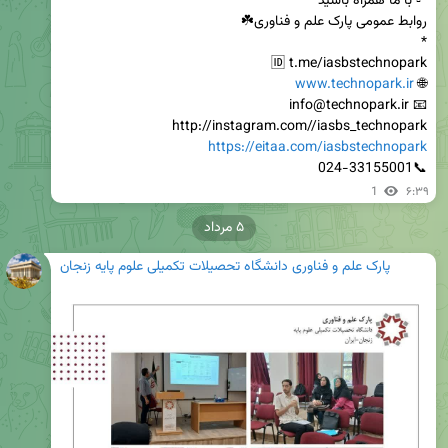
www.technopark.ir
🌐 
http://instagram.com//iasbs_technopark

https://eitaa.com/iasbstechnopark
📞024-33155001
1
۶:۳۹
۵ مرداد
پارک علم و فناوری دانشگاه تحصیلات تکمیلی علوم پایه زنجان