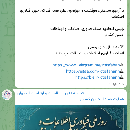
با آرزوی سلامتی، موفقیت و روزافزون برای همه فعالان حوزه فناوری 
https://Www.Telegram.me/ictisfahan
🔺
https://eitaa.com/ictisfahann
🔺
https://ble.ir/ictisfahann
🔺
1
۹:۱۷
اتحادیه فناوری اطلاعات و ارتباطات اصفهان
هدایت شده از
حسن کشانی