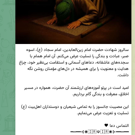
سالروز شهادت حضرت امام زین‌العابدین، امام سجاد (ع)، اسوه 
صبر، عبادت و بندگی را تسلیت عرض می‌کنم. آن امام همام با 
سجده‌های عاشقانه، دعاهای آسمانی و استقامت بی‌نظیر خود، چراغ 
هدایت و معنویت را برای همیشه در دل‌های مؤمنان روشن نگه 
امید است در پرتو آموزه‌های ارزشمند آن حضرت، همواره در مسیر 
این مصیبت جانسوز را به تمامی شیعیان و دوستداران اهل‌بیت (ع) 
‌━━═━━⊰❀🇮🇷☫🇮🇷❀⊱━━═━
