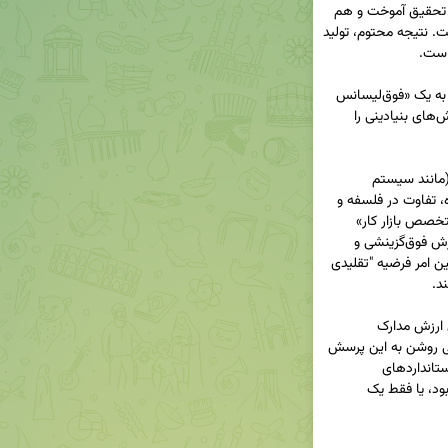
▫️ آیا می‌توان در یک سال، هم درس خواند، هم روش تحقیق آموخت و هم 
پایان‌نامه‌ای معنی‌دار نوشت؟ پاسخ منطقی «خیر» است. نتیجه محتوم، تولید 
▪️ طرح عجیب وزارت علوم برای تبدیل کارشناسی ارشد به یک «فوق‌لیسانس 
فشرده» یک‌ساله و دکتری به یک دوره سه‌ساله، پرسش‌های بنیادینی را 
▫️این طرح، در نگاه اول، شبیه مدل‌های موفق جهانی (مانند سیستم 
بریتانیایی) است. اما نکته حیاتی که نادیده گرفته شده، تفاوت در فلسفه و 
زیرساخت است. ارشد یک‌ساله در دنیا برای تربیت «متخصص بازار کار» 
است، نه «پژوهشگر». دکتری سه‌ساله نیز تنها با پذیرش فوق‌گزینشی و 
سیستم ارزیابی فوق‌سختگیرانه جواب می‌دهد. و همین امر فرضیه "تقلیدی 
▪️ این طرح می‌تواند به جای «تحول»، به «تقلیل» کامل ارزش مدارک 
دانشگاهی ایران بینجامد. موفقیت آن منوط به پاسخی روشن به این پرسش 
است: آیا این تغییر، همراه با بازتعریف مأموریت‌ها، استانداردهای 
سختگیرانه جدید و تأمین زیرساخت‌های لازم خواهد بود، یا فقط یک 