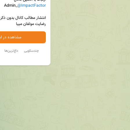
@ImpactFactor
رضایت مولفان میبا
مشاهده در ایت
چندسکویی
داغ‌ترین‌ها