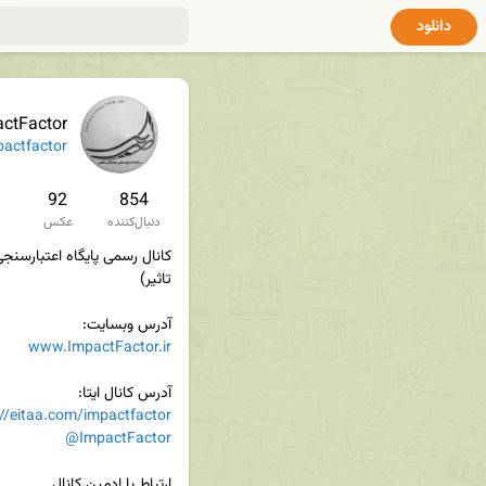
دانلود
ctFactor
actfactor
92
854
دنبال‌کننده
عکس
آدرس وبسایت:

www.ImpactFactor.ir
آدرس کانال ایتا:

://eitaa.com/impactfactor
@ImpactFactor
ارتباط با ادمین کانال
