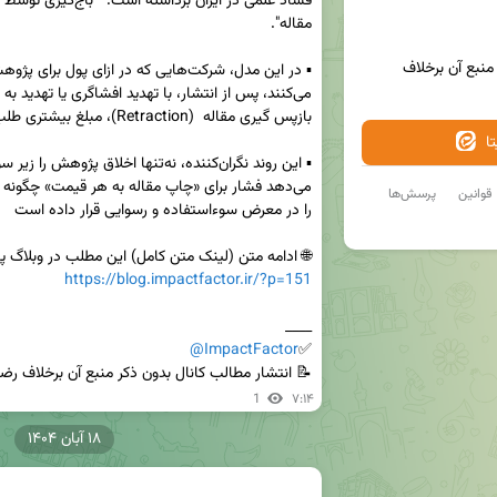
انتشار مطالب کانال بدون ذکر منبع آن برخلاف 
ا
قوانین
پرسش‌ها
🌐 ادامه متن (لینک متن کامل) این مطلب در وبلاگ پا

https://blog.impactfactor.ir/?p=151
@ImpactFactor
✅
📝 انتشار مطالب کانال بدون ذکر منبع آن برخلاف رضایت
1
۷:۱۴
۱۸ آبان ۱۴۰۴