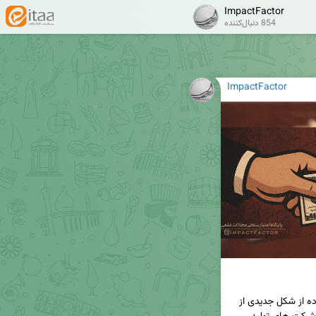
ImpactFactor
854 دنبال‌کننده
ImpactFactor
🔺 گزارشی تازه از وب‌سایت For Better Science  پرده از شکل جدیدی از 