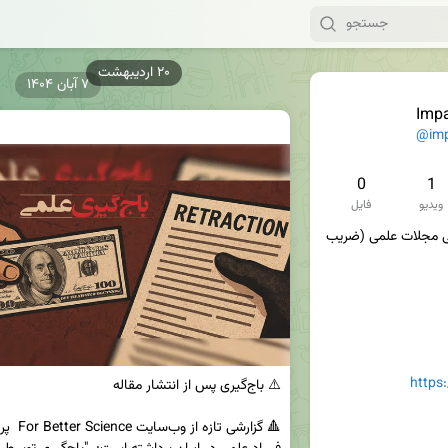
۷ آبان ۱۴۰۴
Impa
@imp
0
1
ویدیو
فایل
کانال رسمی پایگاه اعتبارسنجی مجلات علمی (ضریب 
https