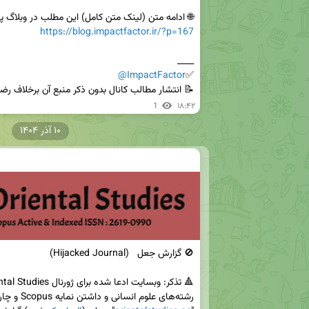
🌐 ادامه متن (لینک متن کامل) این مطلب در وبلاگ پا

https://blog.impactfactor.ir/?p=167
@ImpactFactor
✅
📝 انتشار مطالب کانال بدون ذکر منبع آن برخلاف رضایت
1
۱۸:۴۲
۱۰ آذر ۱۴۰۴