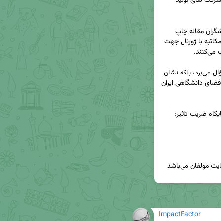
فساد علمی در ایران برداشته است:  "باج‌گیری توسط شرکت های تولید 
▪️ در این مدل، شرکت‌هایی که در ازای پول برای پژوهشگران مقاله چاپ 
می‌کنند، پس از انتشار، با تهدید افشاگری یا تهدید به مکاتبه با ژورنال جهت 
▪️ این روند نگران‌کننده، نه‌تنها اخلاق پژوهش را زیر سؤال می‌برد، بلکه نشان 
می‌دهد فشار برای «چاپ مقاله به هر قیمت» چگونه فضای دانشگاهی ایران 
یگاه ضریب تاثیر: 
 مولفان می‌باشد
ImpactFactor