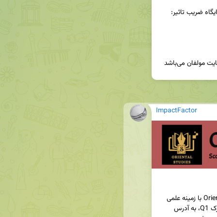
یگاه ضریب تاثیر: 
 مولفان می‌باشد
ImpactFactor
🔺 تذکر: وبسایت ادعا شده برای ژورنال Oriental Studies با زمینه علمی 
رشته‌های علوم انسانی و داشتن نمایه Scopus و چارک Q1، به آدرس 