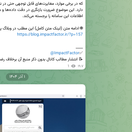
🌐 ادامه متن (لینک متن کامل) این مطلب در وبلاگ پا

https://blog.impactfactor.ir/?p=157
@ImpactFactor
✅
📝 انتشار مطالب کانال بدون ذکر منبع آن برخلاف رضایت
1
۱۹:۷
۱ آذر ۱۴۰۴