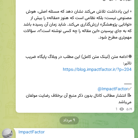
▫️ این یادداشت تلاش می‌کند نشان دهد که مسئله اصلی، هوش 
مصنوعی نیست؛ بلکه نظامی است که هنوز «مقاله» را بیش از 
«توانایی پژوهشگر» ارزش‌گذاری می‌کند. شاید زمان آن رسیده باشد 
که به جای پرسیدن «این مقاله را چه کسی نوشته است؟»، سؤالات 
🌐 ادامه متن (لینک متن کامل) این مطلب در وبلاگ پایگاه ضریب 
تاثیر: 

https://blog.impactfactor.ir/?p=204
@ImpactFactor
✅
📝 انتشار مطالب کانال بدون ذکر منبع آن برخلاف رضایت مولفان 
می‌باشد
1
۵:۱۹
۹ مرداد
ImpactFactor