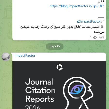
تاثیر: 

https://blog.impactfactor.ir/?p=187
@ImpactFactor
✅
📝 انتشار مطالب کانال بدون ذکر منبع آن برخلاف رضایت مولفان 
می‌باشد
1
۸:۳۶
۲۷ خرداد
ImpactFactor