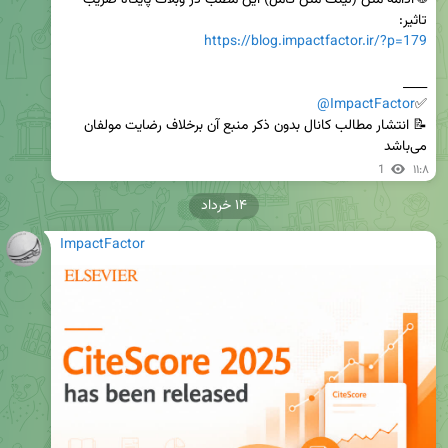
🌐 ادامه متن (لینک متن کامل) این مطلب در وبلاگ پایگاه ضریب 
تاثیر: 

https://blog.impactfactor.ir/?p=179
@ImpactFactor
✅
📝 انتشار مطالب کانال بدون ذکر منبع آن برخلاف رضایت مولفان 
می‌باشد
1
۱۱:۸
۱۴ خرداد
ImpactFactor