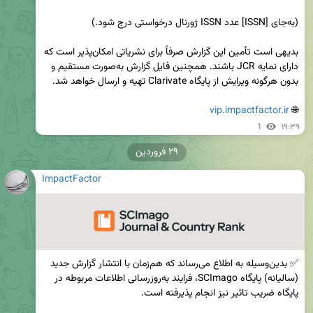
بدیهی است تأمین این گزارش صرفاً برای نشریاتی امکان‌پذیر است که 
دارای نمایه JCR باشند. همچنین فایل گزارش به‌صورت مستقیم و 
vip.impactfactor.ir
🌐 
1
۱۹:۳۹
۲۹ فروردین
ImpactFactor
✅ بدین‌وسیله به اطلاع می‌رساند که هم‌زمان با انتشار گزارش جدید 
(سالیانه) پایگاه SCImago، فرایند به‌روزرسانی اطلاعات مربوطه در 