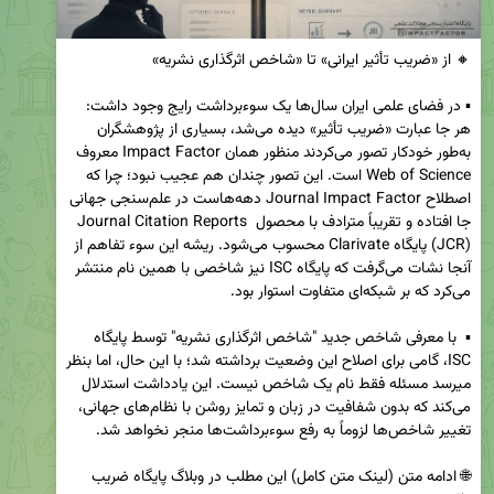
▪️ در فضای علمی ایران سال‌ها یک سوءبرداشت رایج وجود داشت: 
هر جا عبارت «ضریب تأثیر» دیده می‌شد، بسیاری از پژوهشگران 
به‌طور خودکار تصور می‌کردند منظور همان Impact Factor معروف 
Web of Science است. این تصور چندان هم عجیب نبود؛ چرا که 
اصطلاح Journal Impact Factor دهه‌هاست در علم‌سنجی جهانی 
جا افتاده و تقریباً مترادف با محصول Journal Citation Reports 
(JCR) پایگاه Clarivate محسوب می‌شود. ریشه این سوء تفاهم از 
آنجا نشات می‌گرفت که پایگاه ISC نیز شاخصی با همین نام منتشر 
▪️  با معرفی شاخص جدید "شاخص اثرگذاری نشریه" توسط پایگاه 
ISC، گامی برای اصلاح این وضعیت برداشته شد؛ با این حال، اما بنظر 
میرسد مسئله فقط نام یک شاخص نیست. این یادداشت استدلال 
می‌کند که بدون شفافیت در زبان و تمایز روشن با نظام‌های جهانی، 
🌐 ادامه متن (لینک متن کامل) این مطلب در وبلاگ پایگاه ضریب 