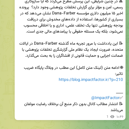
🔺 در چنین شرایطی، این پرسش مطرح می‌گردد که آیا سازوکاری 
رسمی، امن و مؤثر برای گزارش تخلفات پژوهشی وجود دارد؟  پرونده 
اخیر ۱۵ میلیون دلاری مؤسسه Dana-Farber نشان می‌دهد که در 
بسیاری از کشورها، استفاده از داده‌های مخدوش برای دریافت 
بودجه پژوهشی تنها یک تخلف علمی، اداری و یا اخلاقی محسوب 
📝 این یادداشت با مرور تجربه ماه گذشته Dana-Farber در ایالات 
متحده، ضرورت ایجاد یک نظام ملی گزارشگری تخلفات پژوهشی با 
🌐 ادامه متن (لینک متن کامل) این مطلب در وبلاگ پایگاه ضریب 
تاثیر: 

https://blog.impactfactor.ir/?p=210
@ImpactFactor
✅
📝 انتشار مطالب کانال بدون ذکر منبع آن برخلاف رضایت مولفان 
می‌باشد
1
۱۰:۴۶