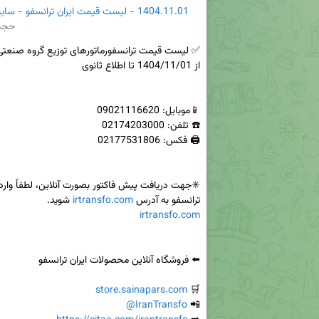
1404.11.01 - لیست قیمت ایران ترانسفو - ساینا پارس.pdf
حجم: 9K
ترانسفو به آدرس 
irtransfo.com
 شوید.

irtransfo.com
store.sainapars.com
🛒 
@IranTransfo
📲 