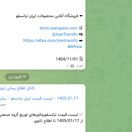
store.sainapars.com
🛒 
@IranTransfo
📲 
https://eitaa.com/irantransfo
➡️ 
#6Price
🗓 1404/11/01
1
۸:۵۲
۱۷ فروردین
کانال اطلاع رسانی ایرا
1405.01.17 - لیست قیمت ایران ترانسفو - ساینا پارس.pdf
حجم: 4K