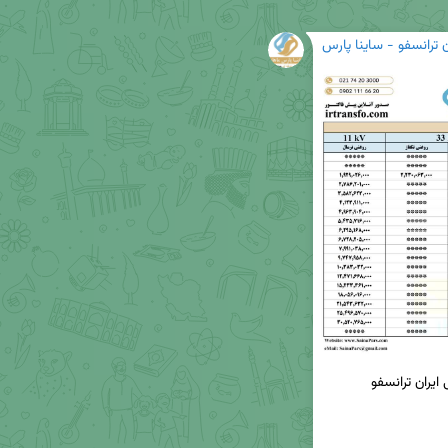
ن ترانسفو - ساینا پارس