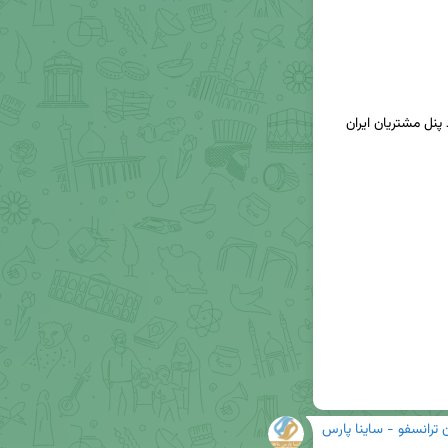
✳️جهت دریافت پیش فاکتور بصورت آنلاین، لطفاً وارد پنل مشتریان ایران 
ن ترانسفو - ساینا پارس