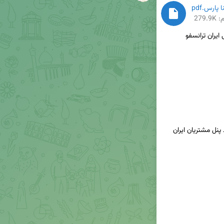
279.
✳️جهت دریافت پیش فاکتور بصورت آنلاین، لطفاً وارد پنل مشتریان ایران 