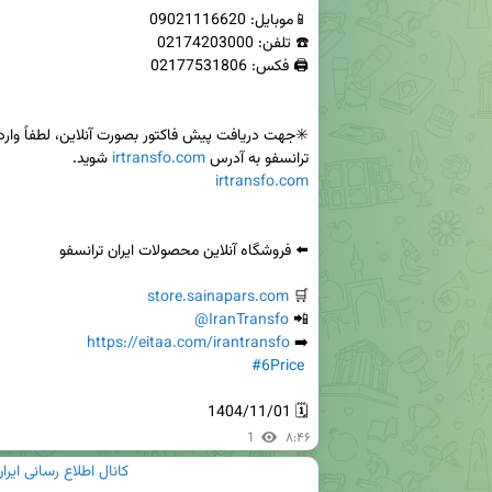
ترانسفو به آدرس 
irtransfo.com
 شوید.

irtransfo.com
store.sainapars.com
🛒 
@IranTransfo
📲 
https://eitaa.com/irantransfo
➡️ 
#6Price
🗓 1404/11/01
1
۸:۴۶
کانال اطلاع رسانی ایرا