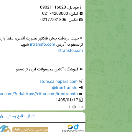
ترانسفو به آدرس 
irtransfo.com
 شوید.

irtransfo.com
store.sainapars.com
🛒 
@IranTransfo
📲 
taa.com/?url=https://eitaa.com/irantransfo
➡️ 
🗓 1405/01/17
1
۹:۵
کانال اطلاع رسانی ایرا