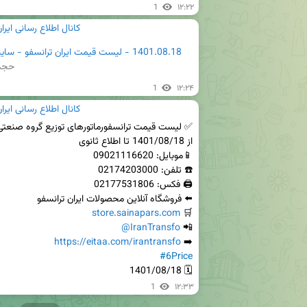
1
۱۲:۲۲
کانال اطلاع رسانی ایرا
1401.08.18 - لیست قیمت ایران ترانسفو - ساینا پارس.pdf
حجم: 5K
1
۱۲:۲۴
کانال اطلاع رسانی ایرا
store.sainapars.com
🛒 
@IranTransfo
📲 
https://eitaa.com/irantransfo
➡️ 
#6Price
🗓 1401/08/18
1
۱۲:۳۳