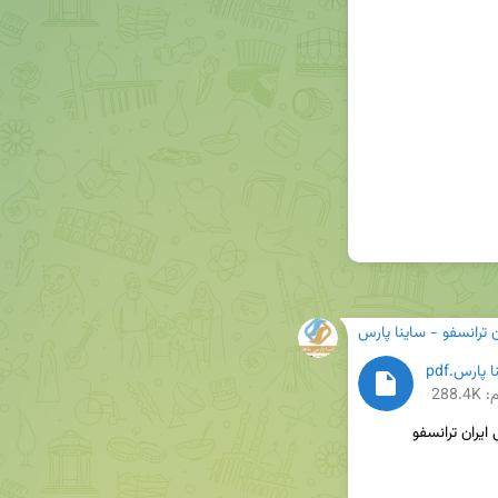
ن ترانسفو - ساینا پارس
288.