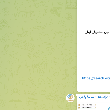
✳️جهت دریافت پیش فاکتور بصورت آنلاین، لطفاً وارد پنل مشتریان ایران 
https://search.ei
ن ترانسفو - ساینا پارس