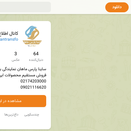
دانلود
کانال اطلاع رسانی
antransfo
3
64
دنبال‌کننده
عکس
09021116620
مشاهده در ایت
چندسکویی
داغ‌ترین‌ها