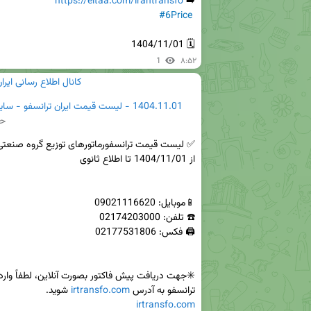
https://eitaa.com/irantransfo
➡️ 
#6Price
🗓 1404/11/01
1
۸:۵۲
کانال اطلاع رسانی ایرا
1404.11.01 - لیست قیمت ایران ترانسفو - ساینا پارس.jpg
حج
ترانسفو به آدرس 
irtransfo.com
 شوید.

irtransfo.com