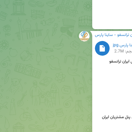
ن ترانسفو - ساینا پارس
م: 2.7M
✳️جهت دریافت پیش فاکتور بصورت آنلاین، لطفاً وارد پنل مشتریان ایران 