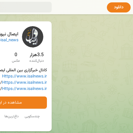
دانلود
ایصال نیوز
isal_news
3.5هزار
0
دنبال‌کننده
عکس
کانال خبرگزاری بین المللی ایصا

Https://www.isalnews.ir
/en/

Https://www.isalnews.ir
/ar/
Https://www.isalnews.ir
مشاهده در ایت
چندسکویی
داغ‌ترین‌ها