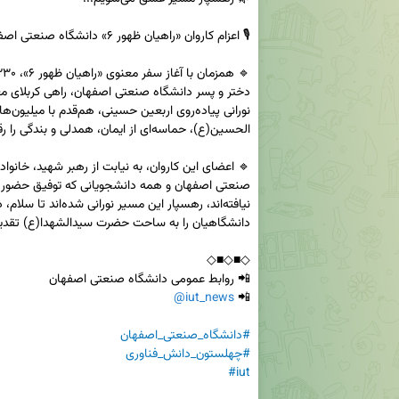
@iut_news
📲 
#دانشگاه_صنعتی_اصفهان
#چهلستون_دانش_فناوری
#iut