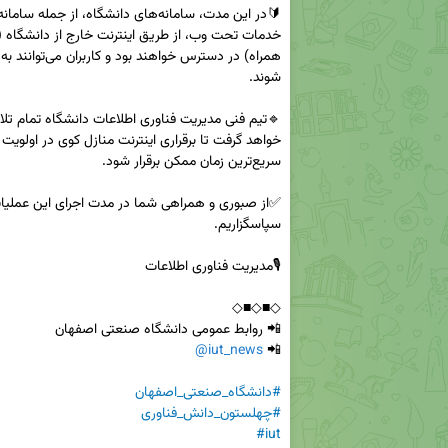
@iut_news
📲 
#دانشگاه_صنعتی_اصفهان
#چهلستون_دانش_فناوری
#iut