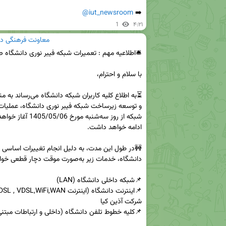
@iut_newsroom
➡️ 
1
۴:۲۱
معاونت فرهنگی د