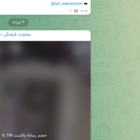
@iut_newsroom
➡️ 
1
۲۰:۲۰
۳ مرداد
معاونت فرهنگی د
6.1M حجم رسانه بالاست