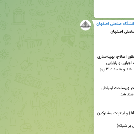
انشگاه صنعتی اصفهان
⏳به اطلاع كليه كاربران شبكه دانشگاه می‌رساند به منظور اصلاح، بهینه‌سازی 
و توسعه زیرساخت شبکه فیبر نوری دانشگاه، عملیات اجرایی و بازآرایی 
شبکه از روز سه‌شنبه مورخ 1405/05/06 آغاز خواهد شد و به مدت ۳ روز 
🚧در طول این مدت، به دلیل انجام تغییرات اساسی در زیرساخت ارتباطی 
📌اینترنت دانشگاه (اینترنت ADSL , VDSL,WiFi,WAN) و اینترنت مشترکین 