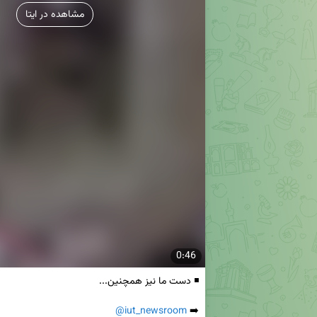
مشاهده در ایتا
0:46
@iut_newsroom
➡️ 