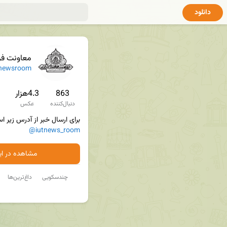
دانلود
معاونت فرهنگی
newsroom
863
4.3هزار
دنبال‌کننده
عکس
برای ارسال خبر از آدرس زیر اس

@iutnews_room
مشاهده در ایت
چندسکویی
داغ‌ترین‌ها