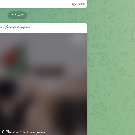
1
۶:۴۴
۴ مرداد
معاونت فرهنگی د
8.2M حجم رسانه بالاست