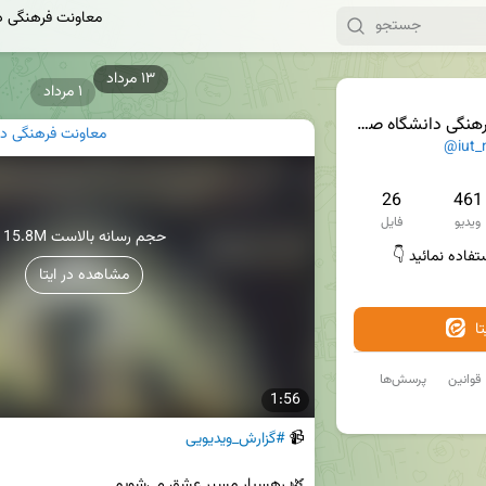
معاونت فرهنگی د
۱ مرداد
 دانشگاه صنعتی اصفهان
معاونت فرهنگی د
@iut_
26
461
ویدیو
فایل
15.8M حجم رسانه بالاست
تفاده نمائید 👇
مشاهده در ایتا
ا
قوانین
پرسش‌ها
1:56
📹 
#گزارش_ویدیویی