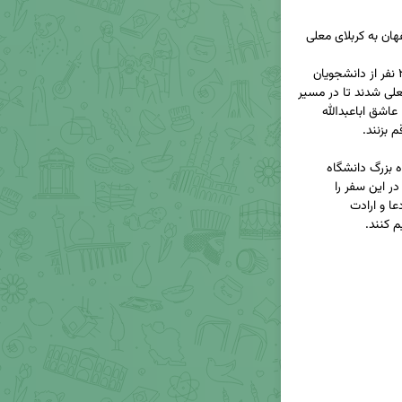
🔹 همزمان با آغاز سفر معنوی «راهیان ظهور ۶»، ۲۳۰ نفر از دانشجویان 
دختر و پسر دانشگاه صنعتی اصفهان، راهی کربلای معلی شدند تا در مسیر 
نورانی پیاده‌روی اربعین حسینی، هم‌قدم با میلیون‌ها عاشق اباعبدالله 
🔹 اعضای این کاروان، به نیابت از رهبر شهید، خانواده بزرگ دانشگاه 
صنعتی اصفهان و همه دانشجویانی که توفیق حضور در این سفر را 
نیافته‌اند، رهسپار این مسیر نورانی شده‌اند تا سلام، دعا و ارادت 