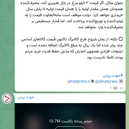
عنوان مثال، اگر قیمت ۲ کیلو مرغ در بازار تغییری کند، مصرف‌کننده 
همچنان همان مقدار اولیه را با همان قیمت اولیه تا پایان سال 
خریداری خواهد کرد. دولت موظف است مابه‌التفاوت قیمت را به 
تولیدکننده و توزیع‌کننده پرداخت کند، اما فشار مستقیمی بر 
⭕️ نکته: از زمان شروع طرح کالابرگ تاکنون قیمت کالاهای اساسی 
چند برابر شده اما یک ریال به مبلغ کالابرگ اضافه نشده است و 
تبلیغات افرادی همچون احدیان که مدعی حفظ قدرت خرید مردم 
#جهت_پرس
jahatpress.ir
 🌐 
@jahatpress
🆔 
1
۷:۱
جهت پرس
10.7M حجم رسانه بالاست