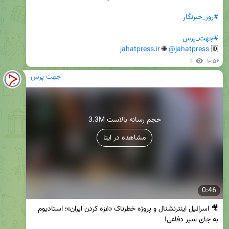
#روز_خبرنگار
#جهت_پرس
jahatpress.ir
 🌐 
@jahatpress
🆔 
1
۱۰:۵۶
جهت پرس
3.3M حجم رسانه بالاست
مشاهده در ایتا
0:46
🎥 اسرائیل اینترنشنال و پروژه خطرناک «غزه کردن ایران»؛ استادیوم 