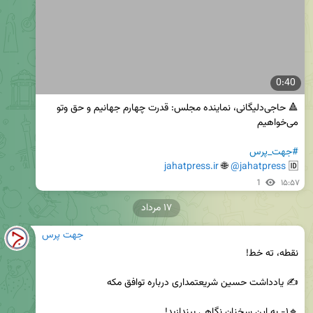
0:40
🔺 حاجی‌دلیگانی، نماینده مجلس: قدرت چهارم جهانیم و حق وتو 
#جهت_پرس
jahatpress.ir
 🌐 
@jahatpress
🆔 
1
۱۵:۵۷
۱۷ مرداد
جهت پرس