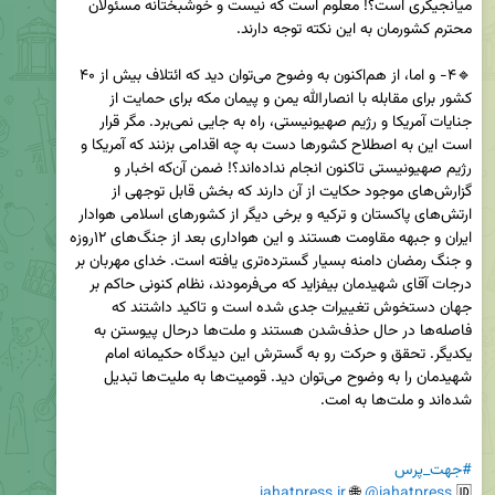
میانجیگری است؟! معلوم است که نیست و خوشبختانه مسئولان 
🔹۴- و اما، از هم‌اکنون به وضوح می‌توان دید که ائتلاف بیش از ۴۰ 
کشور برای مقابله با انصارالله یمن و پیمان مکه برای حمایت از 
جنایات آمریکا و رژیم صهیونیستی، راه به جایی نمی‌برد. مگر قرار 
است این به اصطلاح کشورها دست به چه اقدامی بزنند که آمریکا و 
رژیم صهیونیستی تاکنون انجام نداده‌اند؟! ضمن آن‌که اخبار و 
گزارش‌های موجود حکایت از آن دارند که بخش قابل توجهی از 
ارتش‌های پاکستان و ترکیه و برخی دیگر از کشورهای اسلامی هوادار 
ایران و جبهه مقاومت هستند و این هواداری بعد از جنگ‌های ۱۲روزه 
و جنگ رمضان دامنه بسیار گسترده‌تری یافته است. خدای مهربان بر 
درجات آقای شهیدمان بیفزاید که می‌فرمودند، نظام کنونی حاکم بر 
جهان دستخوش تغییرات جدی شده است و تاکید داشتند که 
فاصله‌ها در حال حذف‌شدن هستند و ملت‌ها درحال پیوستن به 
یکدیگر. تحقق و حرکت رو به گسترش این دیدگاه حکیمانه امام 
شهیدمان را به وضوح می‌توان دید. قومیت‌ها به ملیت‌ها تبدیل 
#جهت_پرس
jahatpress.ir
 🌐 
@jahatpress
🆔 