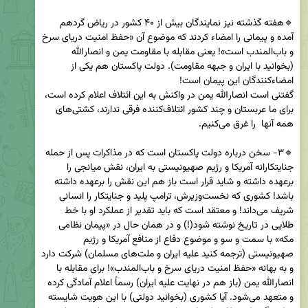
🔹هفته گذشته نیز نمایندگان بیش از ۴۰ کشور در ریاض گردهم 
آمده و پیمانی را امضاء کردند که موضوع آن «‌‌حفظ امنیت دریای سرخ 
و باب‌المندب است‌»! یعنی مقابله با مقاومت یمن و انصارالله 
(بخوانید با ایران و جبهه مقاومت‌). دولت پاکستان هم یکی از 
گفتنی است انصارالله یمن در واکنش به این ائتلاف اعلام کرده است، 
برای ما عربستان و چند کشور ائتلاف‌کننده فرقی ندارند، کشتی‌های 
🔹۳- سخن درباره دولت پاکستان است که در مذاکرات پس از حمله 
جنایتکارانه آمریکا و رژیم صهیونیستی به ایران‌، نقش میانجی را 
برعهده داشته و شاید قرار است باز هم این نقش را برعهده داشته 
باشد! کشوری که نخست‌وزیرش، ترامپ پلید و جنایتکار را انسانی 
شریف می‌داند! و معتقد است که باید تقدیر از عملکرد او با خط 
طلایی در تاریخ نوشته شود(!) و در همان حال در «‌پیمان نظامی 
مکه‌» با سمت و سو و موضوع دفاع از منافع آمریکا و رژیم 
صهیونیستی (ترجمه کنید علیه ایران و ملت‌های مسلمان‌) شرکت دارد 
و به بهانه «‌حفظ امنیت دریای سرخ و باب‌المندب‌»! برای مقابله با 
انصارالله یمن (باز هم در نهایت علیه ایران‌) رسماً اعلام آمادگی کرده 
و متعهد می‌شود. آیا کشوری (بخوانید دولتی‌) با این هویت شایسته 