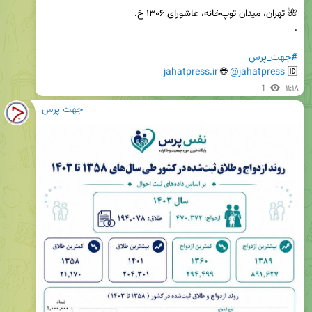
#جهت_پرس
jahatpress.ir
 🌐 
@jahatpress
🆔 
1
۱۱:۱۸
جهت پرس