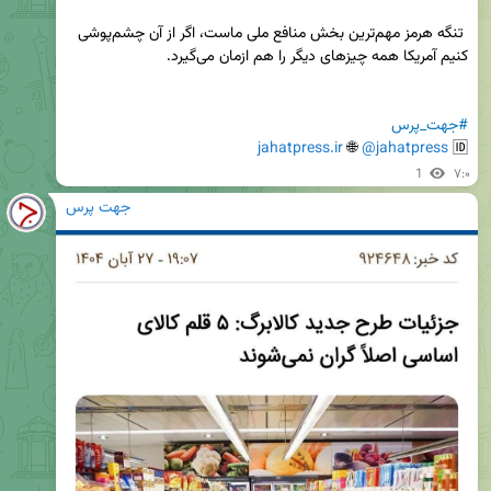
 تنگه هرمز مهم‌ترین بخش منافع ملی ماست، اگر از آن چشم‌پوشی 
#جهت_پرس
jahatpress.ir
 🌐 
@jahatpress
🆔 
1
۷:۰
جهت پرس