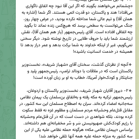
«‌چشمانم می‌خواهند بگویند که اگر این آقا نبود چه اتفاق ناگواری 
می‌افتاد! هند و پاکستان، دو قدرت اتمی هستند. اگر شما (اشاره به 
همان آقا‌) و تیم عالی شما مداخله نکرده بودید، در عرض چهار روز، 
جنگ می‌توانست به سطحی برسد که هیچ‌کس زنده نماند تا بگوید 
چه اتفاقی افتاده است. آقای رئيس‌جمهور (باز هم همان آقا‌)، نقش 
ارزشمند شما باید با حروف طلایی در تاریخ نوشته شود. دیگر سخنی 
نمی‌گویم، غیر از اینکه خداوند به شما برکت بدهد و عمر دراز بدهد تا 
🔹آنچه از نظرتان گذشت، سخنان آقای «‌شهباز شریف‌»، نخست‌وزیر 
پاکستان است که در ملاقات با دونالد ترامپ، رئیس‌جمهور پلید و 
🔹۲- دیروز آقایان شهباز شریف، نخست‌وزیر پاکستان و اردوغان، 
رئيس‌جمهور ترکیه به مکه رفته و به‌اتفاق بن‌سلمان یک پیمان نظامی 
سه‌جانبه امضاء کرده‌اند. سران به اصطلاح مسلمان این سه کشور، در 
مقابل قتل‌عام وحشیانه مردم مسلمان و مظلوم غزه نه فقط سکوت 
کرده بودند، بلکه شواهدی در دست است که در آن قتل‌عام وحشیانه 
با رژیم کودک‌کش صهیونیستی سَر و سِّر مخفیانه‌ای هم داشته‌اند. 
براساس «پیمان نظامی مکه» هرگونه حمله نظامی علیه یکی از این 