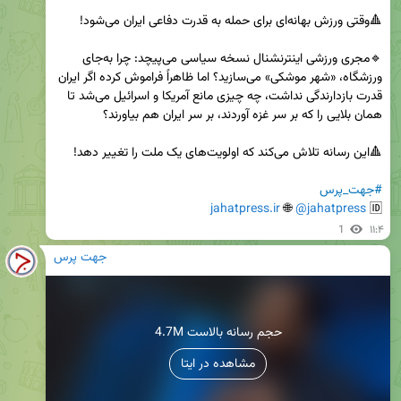
🔹مجری ورزشی اینترنشنال نسخه سیاسی می‌پیچد: چرا به‌جای 
ورزشگاه، «شهر موشکی» می‌سازید؟ اما ظاهراً فراموش کرده اگر ایران 
قدرت بازدارندگی نداشت، چه چیزی مانع آمریکا و اسرائیل می‌شد تا 
#جهت_پرس
jahatpress.ir
 🌐 
@jahatpress
🆔 
1
۱۱:۴
جهت پرس
4.7M حجم رسانه بالاست
مشاهده در ایتا