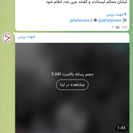
#جهت_پرس
jahatpress.ir
 🌐 
@jahatpress
🆔 
1
۱۱:۱۶
جهت پرس
5.6M حجم رسانه بالاست
مشاهده در ایتا
1:43