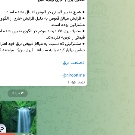
#صنعت_برق
@niroonline
1
۸:۵۸
۱۶ مرداد