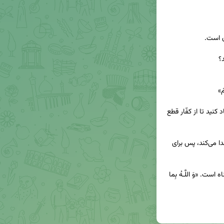
۳- از ناكارآمدی تكيه‌گاه‌ها و تنهايی خود در قيامت ياد كنيد تا از كفّار قطع 
۴- در روز قيامت، خدا بستگان منحرف را از مؤمنان جدا می‌كند، پس برای 
۵- ايمان به علم و نظارت خداوند، عامل بازدارنده از گناه است. «وَ اللَّـهُ بِما 