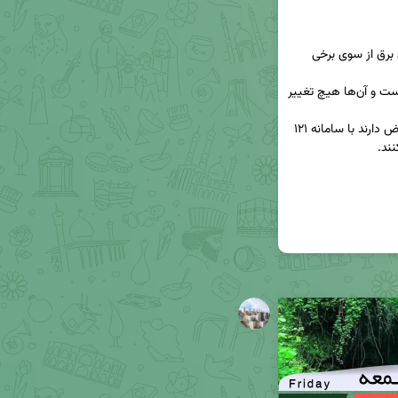
● افزایش مبالغ قبوض به دلیل افزایش خارج از الگوی برق از سوی برخی 
● مصرف برق ۷۵ درصد مردم در الگوی تعیین شده است و آن‌ها هیچ تغییر 
● مشترکینی که نسبت به مبالغ قبوض برق خود اعتراض دارند با سامانه ۱۲۱ 