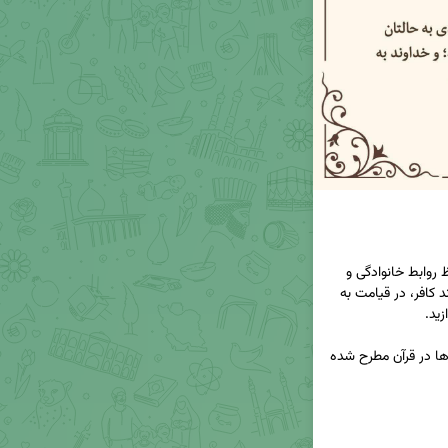
از آنجا كه يكی از عوامل برقراری رابطه با دشمنان، حفظ روابط خانوادگی و 
خويشاوندی است، قرآن می‌فرمايد: خانواده و خويشاوند كافر، در قيامت به 
ناكارآمدی بستگان و بريده شدن اسباب در قيامت، بارها در قرآن مطرح شده 