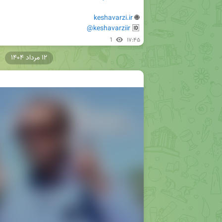
keshavarzi.ir
🌐 
@keshavarziir
🆔 
1
۱۷:۴۵
۱۲ مرداد ۱۴۰۴