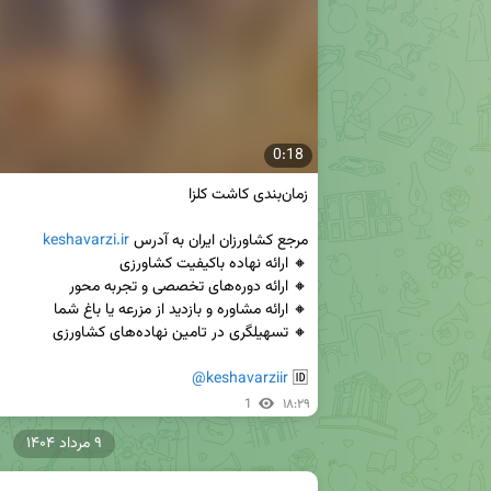
0:18
مرجع کشاورزان ایران به آدرس 
keshavarzi.ir
@keshavarziir
🆔 
1
۱۸:۲۹
۹ مرداد ۱۴۰۴