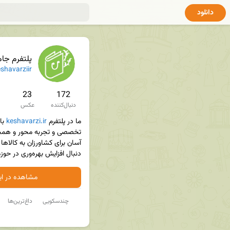
دانلود
پلتفرم جا
shavarziir
23
172
دنبال‌کننده
عکس
ما در پلتفرم 
keshavarzi.ir
دنبال افزایش بهره‌وری در حوزه کشاورزی هستیم.
مشاهده در ایت
چندسکویی
داغ‌ترین‌ها