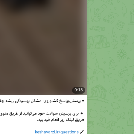
0:13
keshavarzi.ir/questions
🔗 