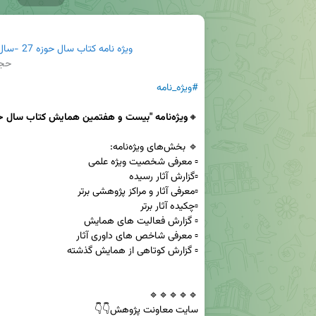
ویژه نامه کتاب سال حوزه 27 -سال 1404.pdf
حجم: 
#ویژه_نامه
🔸
سایت معاونت پژوهش👇👇
