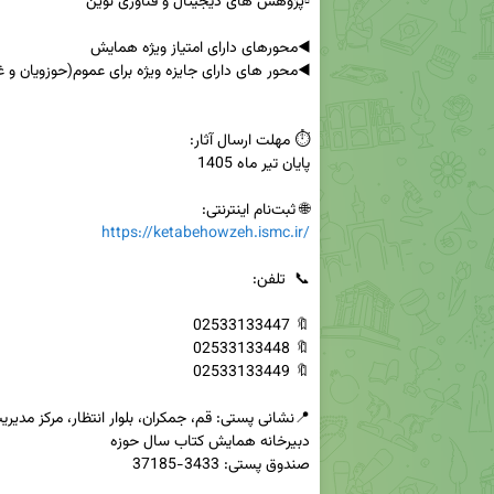
🌐 ثبت‌نام اینترنتی:

https://ketabehowzeh.ismc.ir/