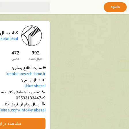
دانلود
کتاب سال 
ketabesal
472
992
دنبال‌کننده
عکس
🌐 سایت اطلاع رسانی:

ketabehowzeh.ismc.ir
🔸 کانال رسمی:

@ketabesal
📝 ارسال پیام از طریق ایتا:

//eitaa.com/InfoKetabesal
مشاهده در ایت