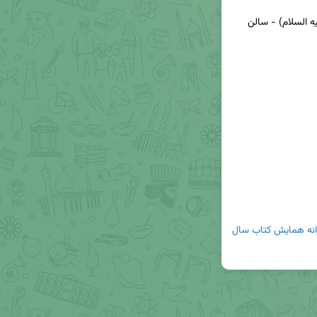
🔰 مکان: قم - خیابان معلم - مدرسه امام کاظم (علیه السلام) - سالن 
دبیرخانه همایش کتاب سال 