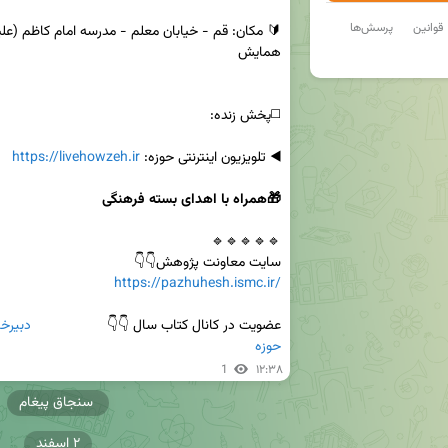
قوانین
پرسش‌ها
◀️ تلویزیون اینترنتی حوزه: 
https://livehowzeh.ir
🎁همراه با اهدای بسته فرهنگی
سایت معاونت پژوهش👇👇

https://pazhuhesh.ismc.ir/
عضویت در کانال کتاب سال 👇👇                   
حوزه
1
۱۲:۳۸
سنجاق پیغام
۲ اسفند