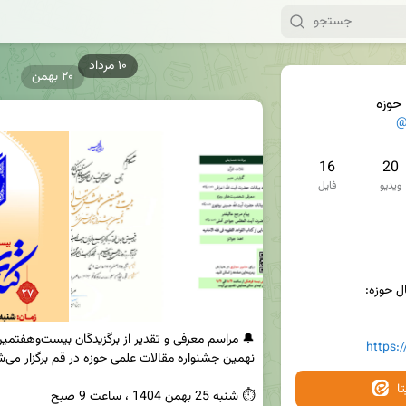
۲۰ بهمن
حوزه
@
16
20
ویدیو
فایل
https:
ا