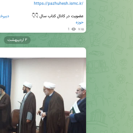
https://pazhuhesh.ismc.ir/
عضویت در کانال کتاب سال 👇👇                   
حوزه
1
۷:۱۵
۲ اردیبهشت