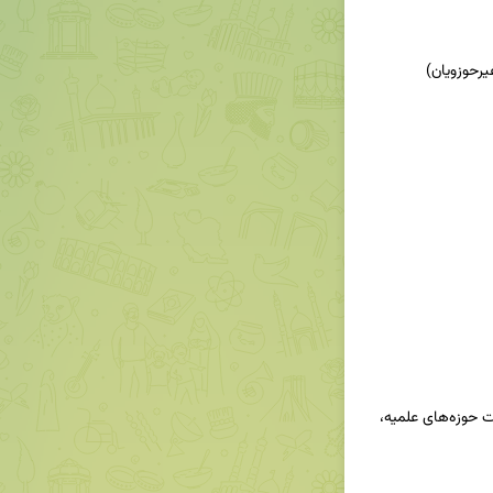
📍نشانی پستی: قم، جمکران، بلوار انتظار، مرکز مدیریت حوزه‌های علمیه، 