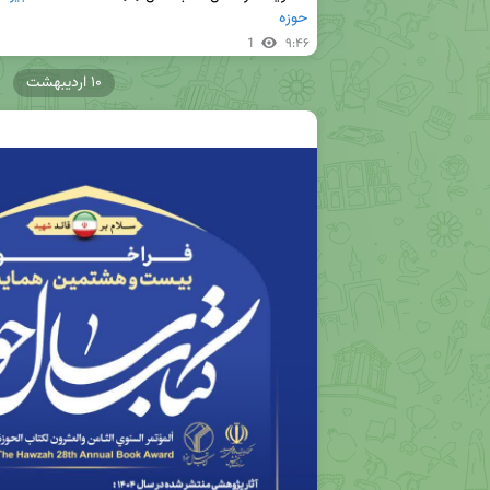
حوزه
1
۹:۴۶
۱۰ اردیبهشت