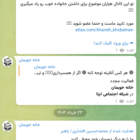
تو این کانال هزاران موضوع برای داشتن خانواده خوب رو یاد میگیری 
مورد تایید ماست و حتما عضو شوید 👇🏻

eitaa.com/khaneh_khobeman
⬅️ برای ورود کلیک کنید!
1
۱۰:۵۶
خانه خوبمان
خانه خوبمان
🔴 هر کس آنلاینه توجه کنه 🔴 اگر از همسرداری👩‍❤️‍👨 و تربیت فرزند👼 میترسی یا مهارت های مهم زندگی کردن
فعالیت مجدد 

خانه خوبمان
در 
شبکه اجتماعی ایتا
1
۱۰:۵۷
۲۳ خرداد ۱۴۰۴
خانه خوبمان
هدایت شده از
محمدحسین افشاری | راهبر