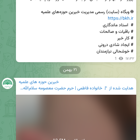
🌐 وبگاه (سایت) رسمی مدیریت خیرین حوزه‌های علمیه

https://bkh.ir
# خوشحالی نیازمندان
1
۱۷:۳۲
۲۱ بهمن
خیرین حوزه های علمیه
هدایت شده از
🚩 خانواده فاطمی | حرم حضرت معصومه سلام‌الله‌علیها