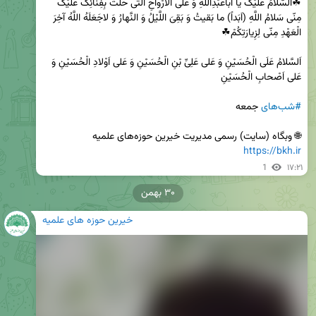
☘اَلسَّلامُ عَلَیْکَ یا اَباعَبْدِاللَّهِ وَ عَلَى الاَْرْواحِ الَّتى حَلَّتْ بِفِناَّئِکَ عَلَیْکَ 
مِنّى سَلامُ اللَّهِ (اَبَداً) ما بَقیتُ وَ بَقِىَ اللَّیْلُ وَ النَّهارُ وَ لاجَعَلَهُ اللَّهُ آخِرَ 
اَلسَّلامُ عَلَى الْحُسَیْنِ وَ عَلى عَلِىِّ بْنِ الْحُسَیْنِ وَ عَلى اَوْلادِ الْحُسَیْنِ وَ 
#شب‌های
🌐 وبگاه (سایت) رسمی مدیریت خیرین حوزه‌های علمیه

https://bkh.ir
1
۱۷:۲۱
۳۰ بهمن
خیرین حوزه های علمیه