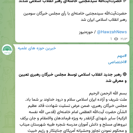
✅ حضرت‌آیت‌الله سیدمجتبی خامنه‌ای رهبر انقلاب اسلامی شدند
حضرت‌آیت‌الله سیدمجتبی خامنه‌ای با رأی مجلس خبرگان سومین 
@HawzahNews
 / حوزه‌نیوز
1
۲۱:۱۳
خیرین حوزه های علمیه
#مهم
#اختصاصی
🔴 
رهبر جدید انقلاب اسلامی توسط مجلس خبرگان رهبری تعیین 
و معرفی شد
مجلس خبرگان رهبری، ضمن عرض تسلیت شهادت قائد عظیم 
الشٱن حضرت آیت‌الله العظمی امام خامنه‌ای (قدس الله نفسه 
الزکیه) سایر شهدای گرانقدر به ویژه فرماندهان والامقام و جان برکف 
نیروهای مسلح و دانش آموزان مدرسه شجره طیبه شهرستان میناب 
و محکوم نمودن تجاوز وحشیانه آمریکای جنایتکار و رژیم خبیث 