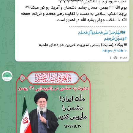
پرچم انقلاب اسلامی به دست با کفایت رهبر معظم و فرزانه، حفظه 
#الّلهُمَّ‌صَلِّ‌عَلَی‌مُحَمَّدٍوَآلِ‌مُحَمَّدٍ
#وَعَجِّلْ‌فَرَجَهُم
🌐 وبگاه (سایت) رسمی مدیریت خیرین حوزه‌های علمیه

https://bkh.ir
1
۳:۵۸