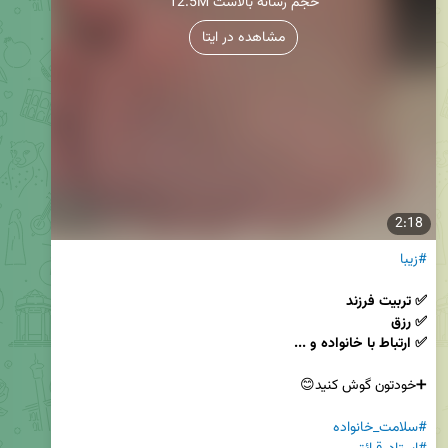
12.5M حجم رسانه بالاست
مشاهده در ایتا
2:18
#زیبا
✅ ارتباط با خانواده و ...
#سلامت_خانواده