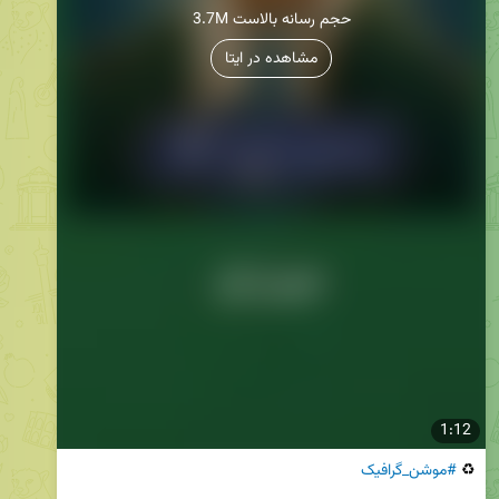
3.7M حجم رسانه بالاست
مشاهده در ایتا
1:12
♻️ 
#موشن_گرافیک