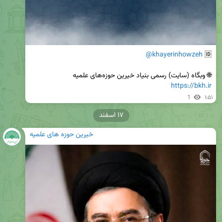
@khayerinhowzeh
🆔 
🌐 وبگاه (سایت) رسمی بنیاد خیرین حوزه‌های علمیه

https://bkh.ir
1
۱:۵۱
۱۷ اسفند
خیرین حوزه های علمیه