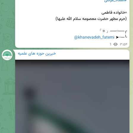
#استاد_قرائتی
@khanevadeh_fatemi
╰─┈➤ 
1
۳:۵۴
خیرین حوزه های علمیه