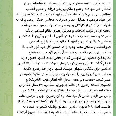
صهیونیستی به استحضار می‌رساند این مجلس بلافاصله پس از 
انتشار خبر شهادت و عروج ملکوتی رهبر فرزانه و حکیم انقلاب 
اسلامی علی رغم شرایط حاد جنگی و تهدیدات مستقیم دشمنان علیه 
این نهاد مردمی و بمباران دفاتر دبیرخانه مجلس خبرگان رهبری که به 
شهادت چند تن از کارکنان و تیم حراست این مجموعه منجر شد، 
لحظه ای در فرآیند انتخاب و معرفی رهبری نظام اسلامی درنگ 
ننموده و حسب وظایف مندرج در قانون اساسی و آیین نامه داخلی 
مجلس خبرگان، تدابیر و تمهیدات لازم جهت برگزاری اجلاس 
فوق‌العاده و معرفی رهبر جدید را در دستور کار خود قرار داد و لذا 
برنامه ریزی‌های مناسب و هماهنگی‌های لازم جهت اجتماع 
نمایندگان محترم این مجلس که در اقصی نقاط کشور حضور دارند 
انجام گرفت تا علی رغم پیش‌بینی‌های هوشمندانه در اصل ۱۱۱ قانون 
مجلس خبرگان رهبری با ارج نهادن به جایگاه والای ولایت فقیه در 
عصر غیبت حضرت ولی‌عصر (عجل الله تعالی فرجه الشریف) و 
اهمیت مسئله رهبری در نظام جمهوری اسلامی، ۴۷ سال حکمرانی 
حکیمانه و مبتنی بر اصل عزت، استقلال و اقتدارِ امامین انقلاب را 
پاس می‌دارد و ضمن گرامیداشت یاد آن رهبران الهی و مردمی اعلام 
می‌دارد این مجلس پس از بررسی‌های دقیق و گسترده و استفاده از 
ظرفیت اصل ۱۰۸ قانون اساسی، مطابق وظیفه شرعی و اعتقاد به 
حضور در محضر خداوند متعال، در اجلاسیه فوق‌العاده امروز 
آیت‌الله