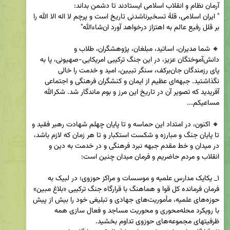
" ایران اسلامی، قلهٔ تسخیرناشدنی تاریخ است و پرچم لا اله الا الله را 
🔸 شما مدیران، اساتید، مبلغان، پژوهشگران، طلاب و 
دانش‌آموختگان عزیز، در این جنگ ترکیبی امریکایی-صهیونی، پا به 
پای رزمندگان جان‌برکف، سنگر تبیین، امید و خدمت را خالی 
نگذاشتید. جبهه‌ای عظیم از ایمان و کنشگران فرهنگی و اجتماعی 
آفریدید که تصویر آن در تاریخ این مرز و بوم ماندگار شد. شکرالله 
🔸 اکنون، در امتداد این حماسه و تا پایان چهلم شهادت رهبر فقید و 
تا پایان جنگ و مبارزه و شکست استکبار و تا هر زمان که لازم باشد، 
در میدان و خط مقدم جبهه نبرد فرهنگی و در خدمت به دین و 
۱_ یکایک مدارس علمیه و موسسات و مراکز حوزوی؛ در لبیک به 
فرمان فرمانده کل قوا و هماهنگ با قرارگاه جنگ ترکیبی «بلاغ مبین» 
حوزه‌های علمیه، مأموریت‌های جهادی و تبلیغی خود را بیش از پیش 
با رویکرد محله‌محوری و محوریت مساجد و فعال سازی همه 