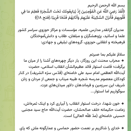
﴿لَّقَدْ رَضِيَ اللَّهُ عَنِ الْمُؤْمِنِينَ إِذْ يُبَايِعُونَكَ تَحْتَ الشَّجَرَةِ فَعَلِمَ مَا فِي 
علما و اساتید، پژوهشگران و مبلغان، طلاب و دانش‌آموختگان 
🔸 محراب محنت این روزگار، بار دیگر چهره‌های آشنا را از میان ما 
برگرفت؛ قامت استوار قائد عظیم‌الشأن انقلاب اسلامی، حضرت 
آیت‌الله العظمی امام سید علی خامنه‌ای (قدّس سرّه الشریف) در کنار 
کودکان معصوم مدرسه شجره طیبه میناب و جمعی از مردان و زنان 
🔸 خون شهدا، درخت استوار انقلاب را آبیاری کرد و اینک ثمره‌اش، 
زعامت حکیمانه خلف صالحشان، حضرت آیت‌الله حاج سید مجتبی 
🔸 خدای را شاکریم بر نعمت حضور حماسی و عمارگونه ملتی که پای 