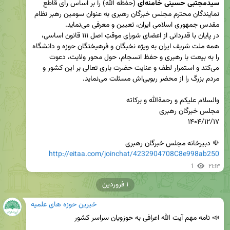
سیدمجتبی حسینی خامنه‌ای
 (حفظه الله) را بر اساس رٱی قاطع 
نمایندگان محترم مجلس خبرگان رهبری به عنوان سومین رهبر نظام 
در پایان با قدردانی از اعضای شورای موقتِ اصل ۱۱۱ قانون اساسی، 
همه ملت شریف ایران به ویژه نخبگان و فرهیختگان حوزه و دانشگاه 
را به بیعت با رهبری و حفظ انسجام، حول محور ولایت، دعوت 
می‌کند و استمرار لطف و عنایت حضرت باری تعالی بر این کشور و 
☫ دبیرخانه مجلس خبرگان رهبری 

http://eitaa.com/joinchat/4232904708C8e998ab250
1
۲۱:۱۳
۱ فروردین
خیرین حوزه های علمیه