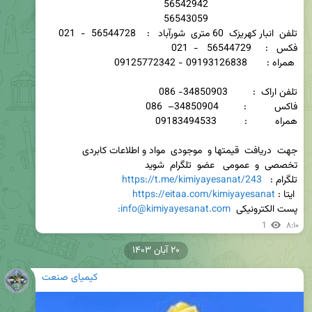
جهت  دریافت  قیمتها و  موجودی  مواد و اطلاعات کابردی   
تلگرام :   
https://t.me/kimiyayesanat/243
 ایتا : 
https://eitaa.com/kimiyayesanat
پست الکترونیکی  
:info@kimiyayesanat.com
1
۸:۱۰
۲۰ آبان ۱۴۰۳
کیمیای صنعت