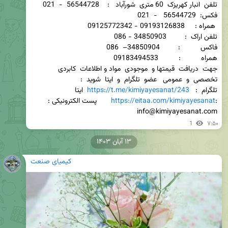
جهت  دریافت  قیمتها و  موجودی  مواد و اطلاعات  کابردی   
تخصصی  و  عمومی   عضو  تلگرام  و  ایتا  شوید  :                          
تلگرام  :   
https://t.me/kimiyayesanat/243
  ایتا 
:
https://eitaa.com/kimiyayesanat
       پست الکترونیکی : 
info@kimiyayesanat.com
1
۷:۵۰
۱۳ آبان ۱۴۰۳
کیمیای صنعت