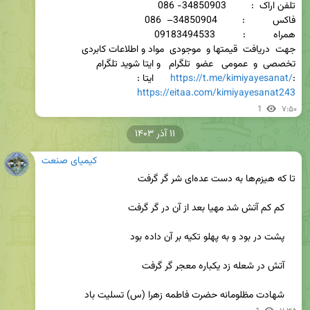
جهت  دریافت  قیمتها و  موجودی  مواد و اطلاعات کابردی   
تخصصی  و  عمومی   عضو  تلگرام   و ایتا شوید تلگرام 
:
https://t.me/kimiyayesanat/
      ایتا : 
https://eitaa.com/kimiyayesanat243
1
۷:۵۰
۱۱ آذر ۱۴۰۳
کیمیای صنعت
    شهادت مظلومانه حضرت فاطمه زهرا (س) تسلیت باد