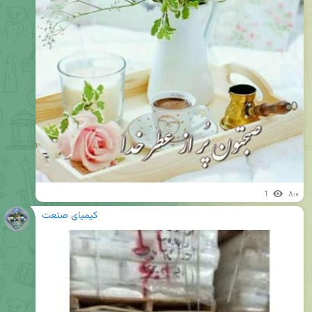
1
۸:۰
کیمیای صنعت