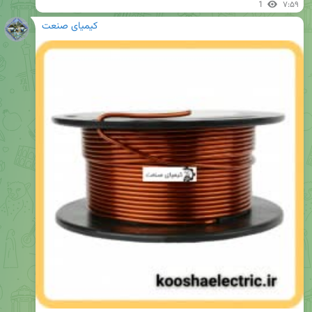
1
۷:۵۹
کیمیای صنعت