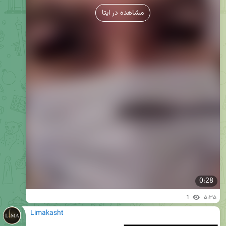
مشاهده در ایتا
0:28
1
۵:۳۵
Limakasht