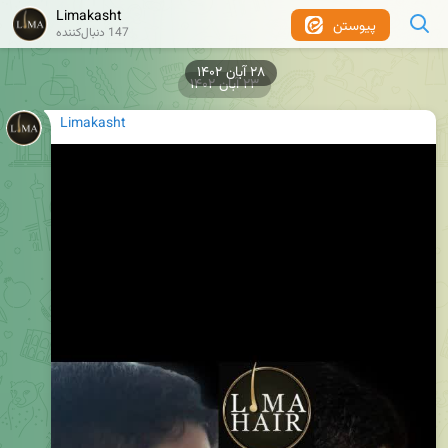
Limakasht
پیوستن
147 دنبال‌کننده
۲۳ آبان ۱۴۰۲
Limakasht