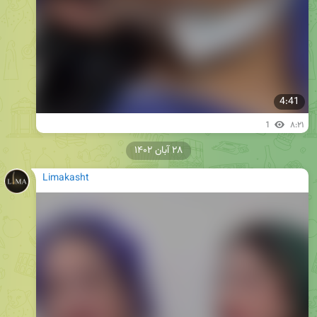
4:41
1
۸:۲۱
۲۸ آبان ۱۴۰۲
Limakasht