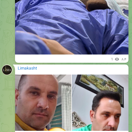
1
۸:۴
Limakasht