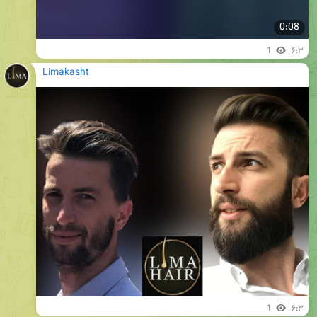
0:08
1
۶:۳
Limakasht
1
۶:۳