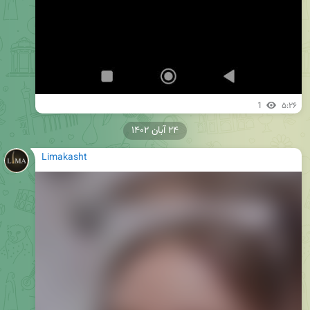
1
۵:۲۶
۲۴ آبان ۱۴۰۲
Limakasht