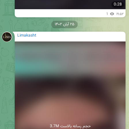
0:28
1
۱۹:۵۲
۲۵ آبان ۱۴۰۲
Limakasht
3.7M حجم رسانه بالاست