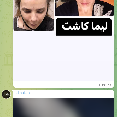
1
۸:۴
Limakasht