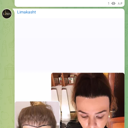
1
۸:۴
Limakasht