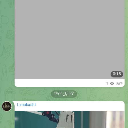
0:15
1
۶:۲۴
۲۷ آبان ۱۴۰۲
Limakasht