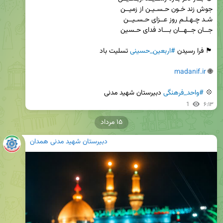
🏴 فرا رسیدن 
#اربعین_حسینی
madanif.ir
🌐 
💠 
#واحد_فرهنگی
 دبیرستان شهید مدنی
1
۶:۱۳
۱۵ مرداد
دبیرستان شهید مدنی همدان