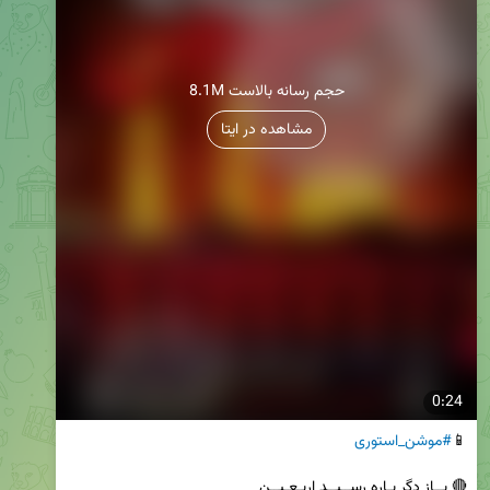
8.1M حجم رسانه بالاست
مشاهده در ایتا
0:24
📱
#موشن_استوری