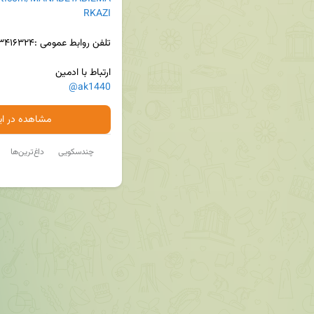
RKAZI
ارتباط با ادمین

@ak1440
مشاهده در ایت
چندسکویی
داغ‌ترین‌ها