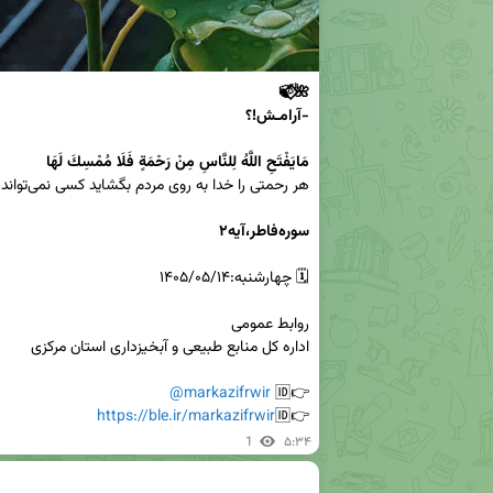
مَايَفْتَحِ اللَّهُ لِلنَّاسِ مِنْ رَحْمَةٍ فَلَا مُمْسِكَ لَهَا
سوره‌فاطر،آیه۲ 
@markazifrwir
👉🆔 
https://ble.ir/markazifrwir
👉🆔
1
۵:۳۴