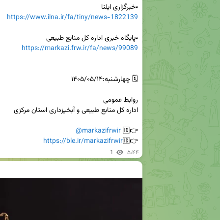
▫️خبرگزاری ایلنا

https://www.ilna.ir/fa/tiny/news-1822139
▫️پایگاه خبری اداره کل منابع طبیعی 

https://markazi.frw.ir/fa/news/99089
@markazifrwir
👉🆔 
https://ble.ir/markazifrwir
👉🆔
1
۵:۴۴