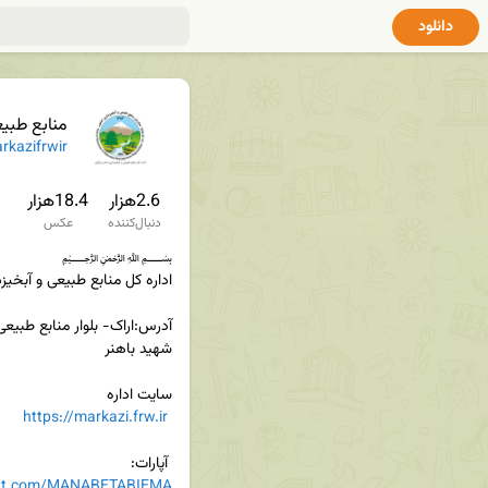
دانلود
منابع طبی
kazifrwir
2.6هزار
18.4هزار
دنبال‌کننده
عکس
https://markazi.frw.ir
 آپارات:

rat.com/MANABETABIEMA