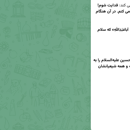
ی کند: 
فدایت شوم! 
بسیار مى شود که از امام حسین "علیه السلام" یاد مى کنم. در آن هنگام 
َباعَبْدِاللهِ
» که سلام 
اربعین سید و سالار شهیدان حضرت اباعبدالله‌الحسین‌ علیه‌السلام را به 
پیشگاه حضرت‌ولی‌عصر عجل‌الله‌تعالی‌فرجه الشریف و همه‌ شیعیانشان 