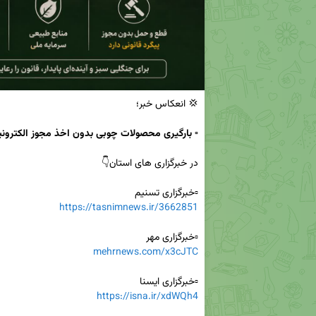
💢 انعکاس خبر؛

▫️ بارگیری محصولات چوبی بدون اخذ مجوز الکترو
▫️خبرگزاری تسنیم 

https://tasnimnews.ir/3662851
▫️خبرگزاری مهر 

mehrnews.com/x3cJTC
▫️خبرگزاری ایسنا 

https://isna.ir/xdWQh4