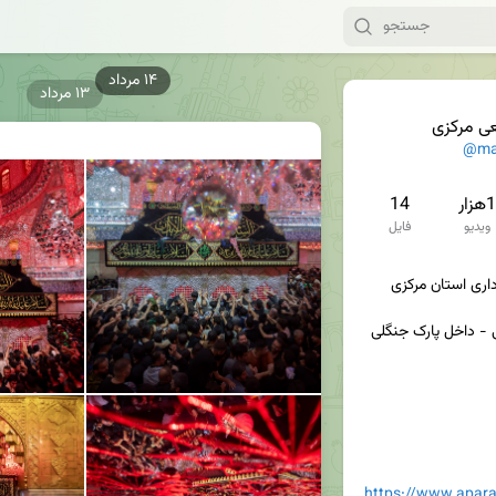
۱۳ مرداد
عی مرکزی
@mar
1هزار
14
ویدیو
فایل
آدرس:اراک- بلوار منابع طبیعی - داخل پارک جنگلی 
https://www.apa