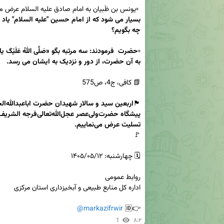
 ▫️یونس بن ظَبیان به امام صادق علیه السلام عرض م
▫️
حضرت  فرمودند: سه مرتبه بگو «
صَلَّى اللهُ عَلَیْکَ یا ا
به آن حضرت، از دور و نزدیک به ایشان مى رسد.
🏴
تسلیت عرض می‌نماییم.
@markazifrwir
👉🆔 
1
۸:۲