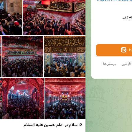
ا
قوانین
پرسش‌ها
💢