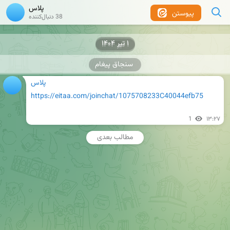
پلاس
پیوستن
38 دنبال‌کننده
۱ تیر ۱۴۰۴
۱ تیر ۱۴۰۴
سنجاق پیغام
پلاس
https://eitaa.com/joinchat/1075708233C40044efb75
1
۱۳:۲۷
مطالب بعدی