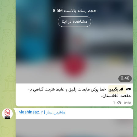
8.5M حجم رسانه بالاست
مشاهده در ایتا
0:40
🚛
#بارگیری
خط پرکن مایعات رقیق و غلیظ شربت گیاهی به 
مقصد افغانستان.
1
۱۳:۱۵
Mashinsaz.ir | ماشین ساز