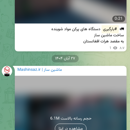
0:21
🚛 
#بارگیری
به مقصد هرات افغانستان
1
۸:۷
۲۷ آبان ۱۴۰۴
Mashinsaz.ir | ماشین ساز
6.1M حجم رسانه بالاست
مشاهده در ایتا