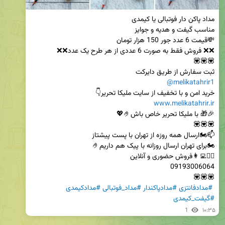
ثبت سفارش از طریق دایرکت

@melikatahrir1
خرید امن و با تخفیف از سایت ملیکا تحریر👇

www.melikatahrir.ir
#مدادفانتزی
#مدادپاکندار
#مداد_فوتبالی
#مدادکیمدی
#گیفت_کیمدی
1
۱۰:۳۵