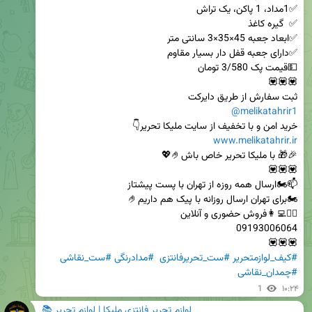
ثبت سفارش از طریق دایرکت

@melikatahrir1
خرید امن و با تخفیف از سایت ملیکا تحریر👇

www.melikatahrir.ir
💟💟💟

#کیف_لوازمتحریر
#ست_تحریرفانتزی
#مدادرنگی
#ست_نقاشی
#چمدان_نقاشی
1
۱۰:۲۴
لوازم تحریر فانتزی ملیکا | لوازم تحریر 📚