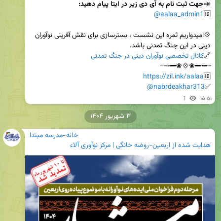
📣
جهت ثبت نام به آی دی زیر در ایتا پیام دهید: 
@aalaa_admin1
🆔
💠امیدواریم ثمره این نشست ، بسترسازی برای نقش آفرینی نوآوران 
🔗
کانال تخصصی نوآوران دینی در جنگ تمدنی
https://zil.ink/aalaa
🆔
@nabrdeakhar313
✅
1
۱۵:۵۱
۳ شهریور ۱۴۰۴
خانه-مدرسه مبتدا
هدایت شده از
اربعین-روضه خانگی | مرکز نوآوری آلاء