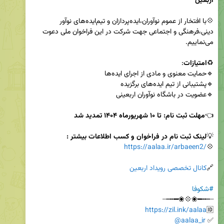
اربعین
💠با افتخار از عموم نوآوران،ایده‌پردازان و تیم‌ایده‌های نوآور 
دینی،فرهنگی و اجتماعی جهت شرکت در این فراخوان ملی دعوت 
♻️
امتیازات
👈
مهلت 
ثبت نام
: تا ۱۰ شهریورماه ۱۴۰۴ تمدید شد
💡
لینک ثبت نام در فراخوان و کسب اطلاعات بیشتر :
https://aalaa.ir/arbaeen2/
💠
🔗
کانال تخصصی رویداد اربعین
#شکوفا
https://zil.ink/aalaa
🆔
@aalaa_ir
✅ 