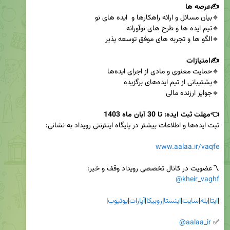
✍️عرصه ها

✍️امتیازات

👈مهلت ثبت ایده: تا 30 آبان ماه 1403

www.aalaa.ir/vaqfe
〽️عضویت در کانال تخصصی رویداد وقف و خیر:

@kheir_vaghf
|
ایتا
|
بله
|
سایت
|
اینستا
|
روبیکا
|
آپارات
|
یوتیوب
@aalaa_ir
✅ 