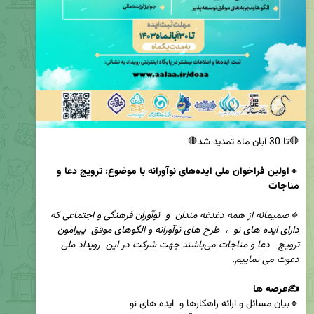
🔸
اولین فراخوان ملی ایده‌های نوآورانه با موضوع: ترویج دعا و 
🔹صمیمانه از همه دغدغه مندان  و  نوآوران فرهنگی و اجتماعی که 
دارای ایده ‌های نو  ،  طرح های نوآورانه و الگوهای موفق  پیرامون 
ترویج   دعا و مناجات می‌باشند جهت شرکت در این  رویداد ملی 
✍️عرصه ها
