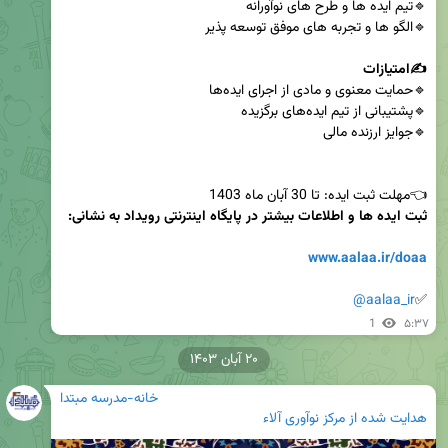
✍️امتیازات

👈مهلت ثبت ایده: تا 30 آبان ماه 1403

www.aalaa.ir/doaa
@aalaa_ir
✅
1
۵:۳۷
۲۰ آبان ۱۴۰۳
خانه-مدرسه مبتدا
هدایت شده از
مرکز نوآوری آلاء