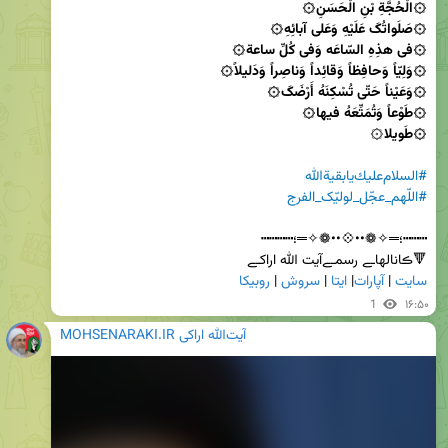
۞طَویلا
#السلام‌عليك‌يابقیةالله
#اللّهم_عجّل_لولیّک_الفرج
🔻ڪانالهاـے رسمـےآیت الله اراکـے           

سایت
 | 
آپارات
| 
ایتا
 | 
سروش
 | 
روبیکا
1
۱۶:۵۰
MOHSENARAKI.IR آیت‌الله اراکی