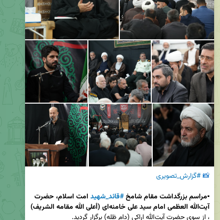
📸
‌ 
#گزارش_تصویری
▪️مراسم بزرگداشت مقام شامخ 
#قائد_شهید
 امت اسلام، حضرت 
آیت‌الله العظمی امام سید علی خامنه‌ای (أعلى الله مقامه الشريف)