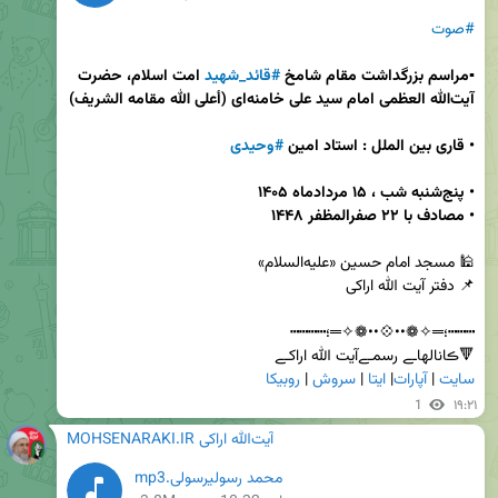
#صوت
▪️مراسم بزرگداشت مقام شامخ 
#قائد_شهید
 امت اسلام، حضرت 
آیت‌الله العظمی امام سید علی خامنه‌ای (أعلى الله مقامه الشريف)
•
قاری بین الملل :‌ استاد امین 
#وحیدی
•
•
مصادف با ۲۲ صفرالمظفر ۱۴۴۸ 
🔻ڪانالهاـے رسمـےآیت الله اراکـے           

سایت
 | 
آپارات
| 
ایتا
 | 
سروش
 | 
روبیکا
1
۱۹:۲۱
MOHSENARAKI.IR آیت‌الله اراکی
محمد رسولیرسولی.mp3