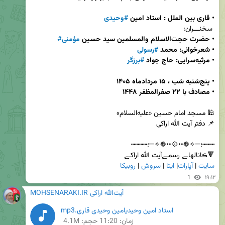
•
قاری بین الملل :‌ استاد امین 
#وحیدی
 سخنـــران: 

•
حضرت حجت‌الاسلام والمسلمین سید حسین
مؤمنی
#
• شعرخوانی: محمد 
#رسولی
• مرثیه‌سرایی: حاج جواد 
#برزگر
•
•
مصادف با ۲۲ صفرالمظفر ۱۴۴۸ 
🔻ڪانالهاـے رسمـےآیت الله اراکـے           

سایت
 | 
آپارات
| 
ایتا
 | 
سروش
 | 
روبیکا
1
۱۹:۱۲
MOHSENARAKI.IR آیت‌الله اراکی
استاد امین وحیدیامین وحیدی قاری.mp3
زمان:
11:20
حجم: 4.1M