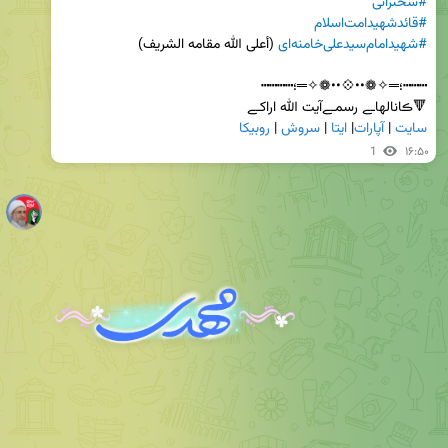
#سخنرانی
#قائدشهید‌امت‌اسلام
#شهیدامام‌سیدعلی‌خامنه‌ای‌
🔻ڪانالهاـے رسمـےآیت الله اراکـے           

سایت
 | 
آپارات
| 
ایتا
 | 
سروش
 | 
روبیکا
1
۱۶:۵۰