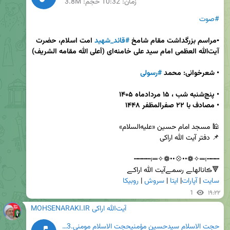
زمان:
10:32
حجم: 3.8M
#صوت
▪️مراسم بزرگداشت مقام شامخ 
#قائد_شهید
 امت اسلام، حضرت 
آیت‌الله العظمی امام سید علی خامنه‌ای (أعلى الله مقامه الشريف)
• شعرخوانی: محمد 
#رسولی
•
•
مصادف با ۲۲ صفرالمظفر ۱۴۴۸ 
🔻ڪانالهاـے رسمـےآیت الله اراکـے           

سایت
 | 
آپارات
| 
ایتا
 | 
سروش
 | 
روبیکا
1
۱۹:۲۲
MOHSENARAKI.IR آیت‌الله اراکی
حجت الاسلام سیدحسین مؤمنیحجت الاسلام مومنی.mp3