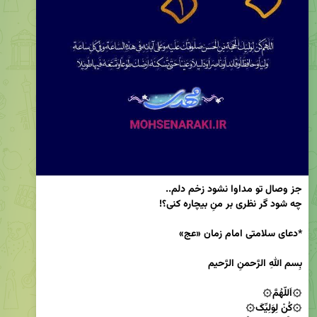
چه شود گر نظری بر منِ بیچاره کنی؟!