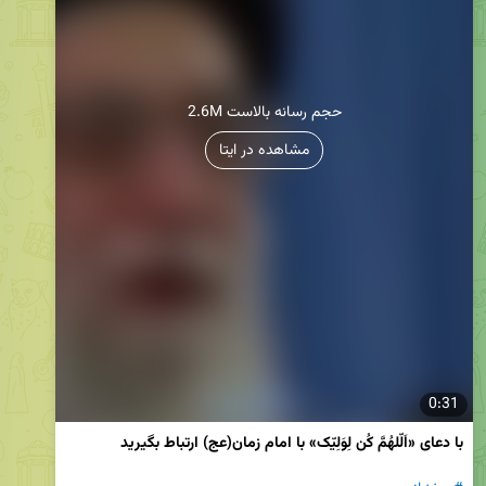
2.6M حجم رسانه بالاست
مشاهده در ایتا
0:31
با دعای «اَلّلهُمَّ کُن لِوَلِیّک» با امام زمان(عج) ارتباط بگیرید