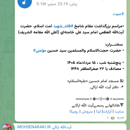
زمان:
25:19
حجم: 9.1M
#صوت
▪️مراسم بزرگداشت مقام شامخ 
#قائد_شهید
 امت اسلام، حضرت 
آیت‌الله العظمی امام سید علی خامنه‌ای (أعلى الله مقامه الشريف)
•
حضرت حجت‌الاسلام والمسلمین سید حسین
مؤمنی
#
•
•
مصادف با ۲۲ صفرالمظفر ۱۴۴۸ 
🔻ڪانالهاـے رسمـےآیت الله اراکـے           

سایت
 | 
آپارات
| 
ایتا
 | 
سروش
 | 
روبیکا
1
۱۹:۲۳
MOHSENARAKI.IR آیت‌الله اراکی