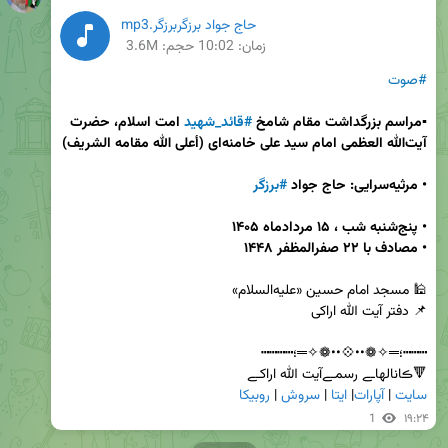
حاج جواد برزگربرزگر.mp3
زمان:
10:02
حجم: 3.6M
#صوت
▪️مراسم بزرگداشت مقام شامخ 
#قائد_شهید
 امت اسلام، حضرت 
آیت‌الله العظمی امام سید علی خامنه‌ای (أعلى الله مقامه الشريف)
• مرثیه‌سرایی: حاج جواد 
#برزگر
•
•
مصادف با ۲۲ صفرالمظفر ۱۴۴۸ 
🔻ڪانالهاـے رسمـےآیت الله اراکـے           

سایت
 | 
آپارات
| 
ایتا
 | 
سروش
 | 
روبیکا
1
۱۹:۲۴