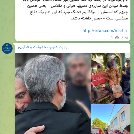
وسط میدان این مبارزه‌ی عمیق، حیاتی و مقدّس - یعنی همین 
چیزی که اسمش را میگذاریم «جنگ نرم» که این هم یک دفاع 
http://eitaa.com/msrt_ir
1
۸:۲۵
وزارت علوم، تحقیقات و فناوری