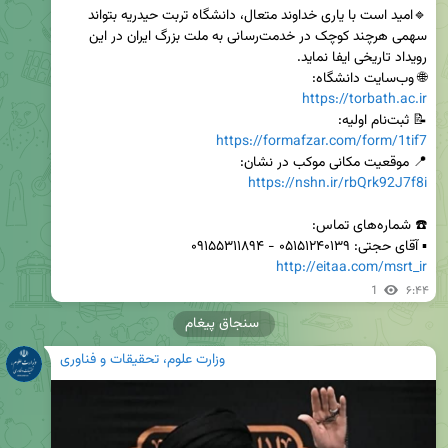
🔹امید است با یاری خداوند متعال، دانشگاه تربت حیدریه بتواند 
سهمی هرچند کوچک در خدمت‌رسانی به ملت بزرگ ایران در این 
🌐 وب‌سایت دانشگاه:

https://torbath.ac.ir
📝 ثبت‌نام اولیه:

https://formafzar.com/form/1tif7
📍 موقعیت مکانی موکب در نشان:

https://nshn.ir/rbQrk92J7f8i
▪️ آقای حجتی: ۰۵۱۵۱۲۴۰۱۳۹ - ۰۹۱۵۵۳۱۱۸۹۴

http://eitaa.com/msrt_ir
1
۶:۴۴
سنجاق پیغام
وزارت علوم، تحقیقات و فناوری