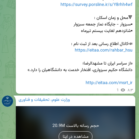
https://survey.porsline.ir/s/Y8rhh4wf
📣کانال اطلاع رسانی بعد از ثبت نام :

https://eitaa.com/rahbar_hsu
http://eitaa.com/msrt_ir
1
۸:۳
وزارت علوم، تحقیقات و فناوری
20.9M حجم رسانه بالاست
مشاهده در ایتا