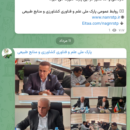
www.nanrstp.ir
🌐 
Eitaa.com/nagnrstp
📳 
1
۷:۱۷
۱۱ مرداد
پارک ملی علم و فناوری کشاورزی و منابع طبیعی