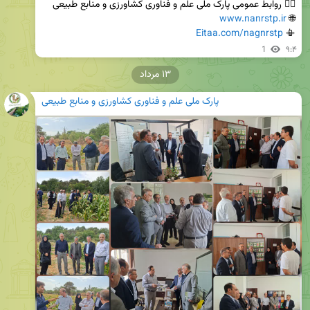
www.nanrstp.ir
🌐 
Eitaa.com/nagnrstp
📳 
1
۹:۴
۱۳ مرداد
پارک ملی علم و فناوری کشاورزی و منابع طبیعی