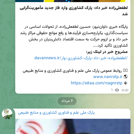
لطفعلی‌زاده خبر داد: پارک کشاورزی وارد فاز جدید مأموریت‌گرایی 
شد
پایگاه خبری داوان‌نیوز: حسین لطفعلی‌زاده، از تحولات اساسی در 
سیاست‌گذاری، یکپارچه‌سازی فرآیندها و رفع موانع حقوقی مراکز رشد 
خبر داد و بر لزوم حرکت به سمت اقتصاد دانش‌بنیان در بخش 
کشاورزی تأکید کرد....

مشروح خبر در لینک زیر:

davannews.ir/لطفعلیزاده-خبر-داد-پارک-کشاورزی-وار/
www.nanrstp.ir
🌎 
https://eitaa.com/nagnrstp
📳 
1
۱۸:۵۱
۶ مرداد
پارک ملی علم و فناوری کشاورزی و منابع طبیعی