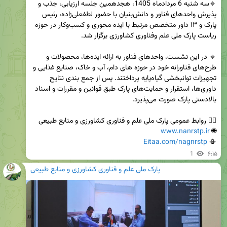
🔹سه شنبه 6 مردادماه 1405، هجدهمین جلسه ارزیابی، جذب و 
پذیرش واحدهای فناور و دانش‌بنیان با حضور لطفعلی‌زاده، رئیس 
پارک و ۱۳ داور متخصص مرتبط با ایده محوری و کسب‌وکار در حوزه 
🔹 در این نشست، واحدهای فناور به ارائه ایده‌ها، محصولات و 
طرح‌های فناورانه خود در حوزه های دام، آب و خاک، صنایع غذایی و 
تجهیزات توانبخشی گیاه‌پایه پرداختند. پس از جمع بندی نتایح 
داوری‌ها، استقرار و حمایت‌های پارک طبق قوانین و مقررات و اسناد 
www.nanrstp.ir
🌐 
Eitaa.com/nagnrstp
📳 
1
۶:۱۵
پارک ملی علم و فناوری کشاورزی و منابع طبیعی