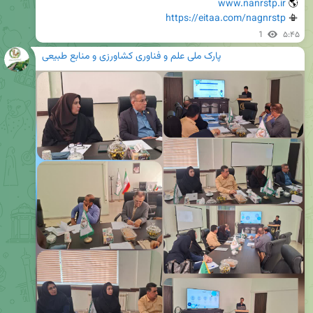
www.nanrstp.ir
🌎 
https://eitaa.com/nagnrstp
📳 
1
۵:۴۵
پارک ملی علم و فناوری کشاورزی و منابع طبیعی