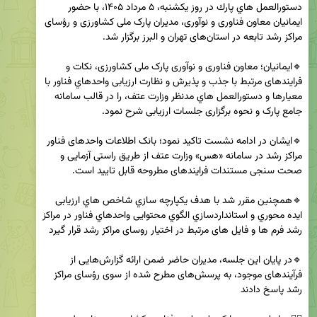
دستورالعمل هاي پارك در روز یکشنبه، ۵ مرداد ۱۴۰۵، با حضور 
ایمانیان معاون فناوری و نوآوری، مدیران پارک ملی کشاورزی و رؤسای 
🔹ایمانیان؛ معاون فناوری و نوآوری پارک ملی کشاورزی، نکات و 
فرایندهای مرتبط با جذب و پذیرش و نظارت ارزیابی واحدهاي فناور با 
معیارها و دستورالعمل هاي مدنظر وزارت عتف، را در قالب سامانه 
🔹ایشان در ادامه نشست تاکید نمود؛ بانک اطلاعات واحدهای فناور 
مراکز رشد در سامانه «هس» وزارت عتف از طریق راستی آزمایی و 
🔹همچنین مقرر شد با هدف یکپارچه سازي شاخص هاي ارزیابی 
ایده محوري و استانداردسازي الگوي محتوایی واحدهاي فناور در مراکز 
🔹در پایان این جلسه، مدیران حاضر ضمن ارائه گزارش‌هایی از 
فرآیندهای موجود، به پرسش‌های مطرح شده از سوی رؤسای مراکز 