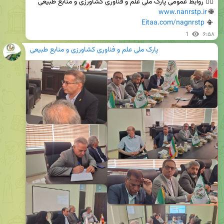
www.nanrstp.ir
🌐 
Eitaa.com/nagnrstp
📳 
1
۶:۵۸
پارک ملی علم و فناوری کشاورزی و منابع طبیعی