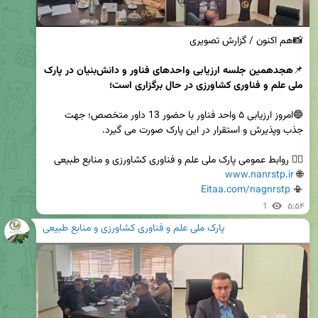
📌
هجدهمین جلسه ارزیابی واحدهای فناور و دانش‌بنیان در پارک 
ملی علم و فناوری کشاورزی در حال برگزاری است؛
🔵امروز ارزیابی ۵ واحد فناور با حضور 13 داور متخصص؛ جهت 
www.nanrstp.ir
🌐 
Eitaa.com/nagnrstp
📳 
1
۵:۵۴
پارک ملی علم و فناوری کشاورزی و منابع طبیعی