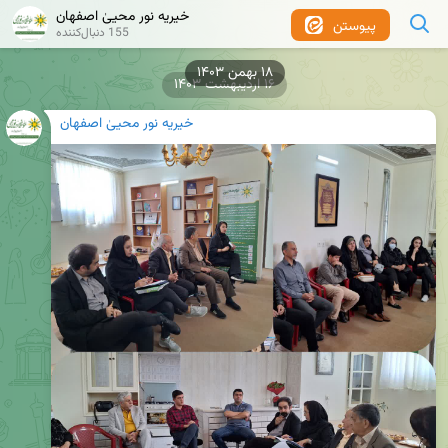
خیریه نور محییٰ اصفهان
پیوستن
155 دنبال‌کننده
۱۸ بهمن ۱۴۰۳
۱۶ اردیبهشت ۱۴۰۳
خیریه نور محییٰ اصفهان