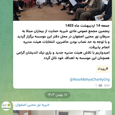
پنجمین مجمع عمومی عادی خیریه حمایت از بیماران مبتلا به 
سرطان نور محیی اصفهان در محل دفتر این موسسه برگزار گردید 
و با توجه به حد نصاب بودن حاضرین، انتخابات هیئت مدیره 
امیدواریم با تلاش هیئت مدیره جدید و یاری نیک اندیشان گرامی 
همچنان این موسسه به اهداف خود نائل گردد
#رویداد
@NoorMahyaCharityOrg
1
۱۹:۲۰
۱۸ بهمن ۱۴۰۳
خیریه نور محییٰ اصفهان