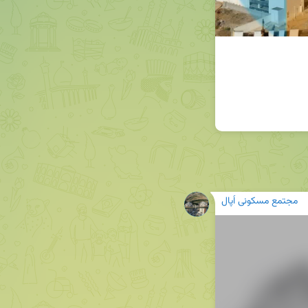
مجتمع مسکونی اُپال