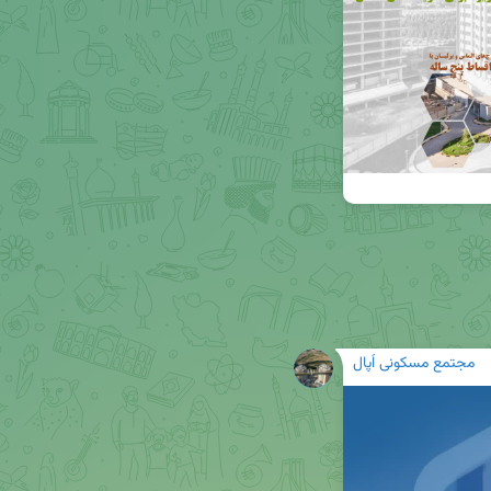
مجتمع مسکونی اُپال