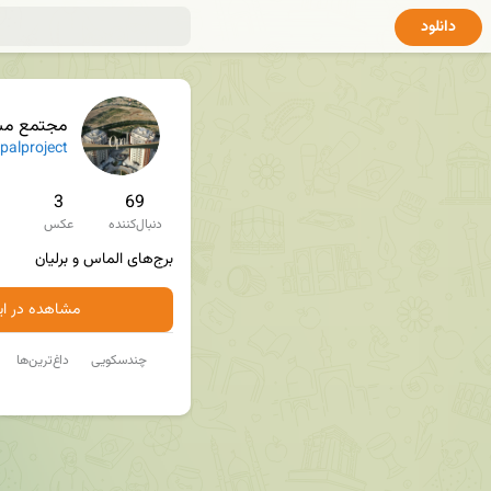
دانلود
مجتمع مسک
alproject
3
69
دنبال‌کننده
عکس
برج‌های الماس و برلیان
مشاهده در ایت
چندسکویی
داغ‌ترین‌ها