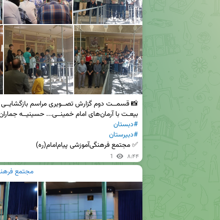
بیعـت با آرمان‌های امام خمینــی... حسینیــه جماران...

#دبستان
#دبیرستان
✅ مجتمع فرهنگی‌آموزشی پیام‌امام(ره)
1
۸:۴۴
مجتمع فرهنگی