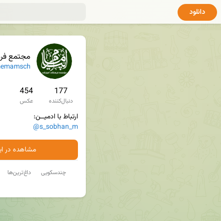
دانلود
مجتمع فرهنگی
emamsch
454
177
دنبال‌کننده
عکس
ارتباط با ادمیــن: 

@s_sobhan_m
مشاهده در ایت
چندسکویی
داغ‌ترین‌ها