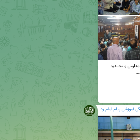
📸 قسمــت دوم گزارش تصــویری مراسم بازگشایــی مدارس و تجــدید 
 آموزشی پیام امام ره