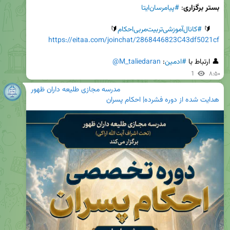
بستر برگزاری
: 
#پیامرسان‌ایتا
    🔰 
#کانال‌آموزشی‌تربیت‌مربی‌احکام
🔰

https://eitaa.com/joinchat/2868446823C43df5021cf
👤 ارتباط با 
#ادمین
: 
@M_taliedaran
1
۸:۵۰
مدرسه مجازی طلیعه داران ظهور
هدایت شده از دوره فشرده| احکام پسران