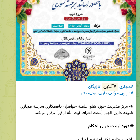
#مجازی
#آفلاین
#رایگان
#دارای_مدرک_پایان_دوره_معتبر
📣 مرکز مدیریت حوزه های علمیه خواهران باهمکاری مدرسه مجازی 
🌐 
دوره تربیت مربی احکام