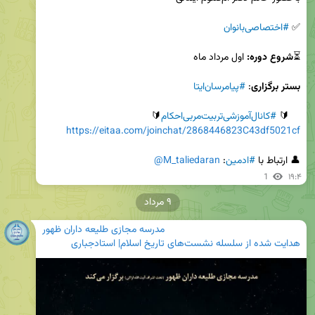
✅ 
#اختصاصی‌بانوان
⏳
شروع دوره:
بستر برگزاری
: 
#پیامرسان‌ایتا
    🔰 
#کانال‌آموزشی‌تربیت‌مربی‌احکام
🔰

https://eitaa.com/joinchat/2868446823C43df5021cf
👤 ارتباط با 
#ادمین
: 
@M_taliedaran
1
۱۹:۴
۹ مرداد
مدرسه مجازی طلیعه داران ظهور
هدایت شده از سلسله نشست‌های تاریخ اسلام| استادجباری