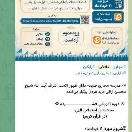
#مجازی
#آفلاین
#رایگان
#دارای_مدرک_پایان_دوره_معتبر
📣 مدرسه مجازی طلیعه داران ظهور (تحت اشراف آیت الله شیخ 
 💠 
                (در قرآن کریم)
⏳
شروع دوره: 