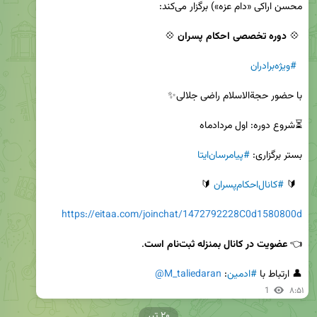
 💠 
دوره تخصصی احکام پسران
#ویژه‌برادران
بستر برگزاری: 
#پیامرسان‌ایتا
  🔰 
#کانال‌احکام‌پسران
https://eitaa.com/joinchat/1472792228C0d1580800d
👈‌ 
عضویت در کانال بمنزله ثبت‌نام است
👤 ارتباط با 
#ادمین
: 
@M_taliedaran
1
۸:۵۱
۲۰ تیر