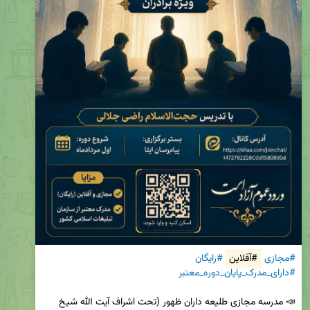
#مجازی
#آفلاین
#رایگان
#دارای_مدرک_پایان_دوره_معتبر
📣 مدرسه مجازی طلیعه داران ظهور (تحت اشراف آیت الله شیخ 