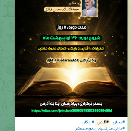
#مجازی
#آفلاین
#رایگان
#دارای_مدرک_پایان_دوره_معتبر