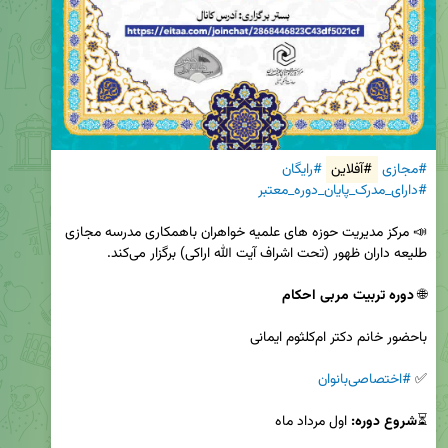
#مجازی
#آفلاین
#رایگان
#دارای_مدرک_پایان_دوره_معتبر
📣 مرکز مدیریت حوزه های علمیه خواهران باهمکاری مدرسه مجازی 
🌐 
دوره تربیت مربی احکام
✅ 
#اختصاصی‌بانوان
⏳
شروع دوره: