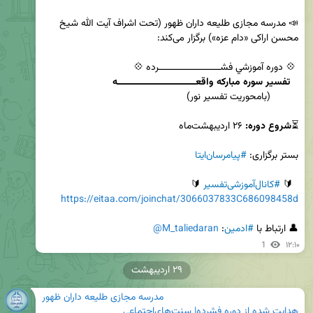
📣 مدرسه مجازی طلیعه داران ظهور (تحت اشراف آیت الله شیخ 
تفسیر سوره مبارکه واقعــــــــــــــــــــــــــــه 
⏳
شروع دوره:
بستر برگزاری: 
#پیامرسان‌ایتا
  🔰 
#کانال‌آموزشی‌‌تفسیر
 🔰

https://eitaa.com/joinchat/3066037833C686098458d
👤 ارتباط با 
#ادمین
: 
@M_taliedaran
1
۱۲:۱۰
۲۹ اردیبهشت
مدرسه مجازی طلیعه داران ظهور
هدایت شده از دوره فشرده| سنت‌های‌اجتماعی