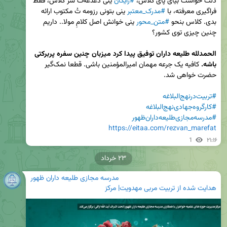
دلت خواست بیای پای کلاس، 
#رایگان
 ینی دغدغه‌ت سر کلاس، فقط 
فراگیری معرفته، با 
#مدرک_معتبر
 ینی بتونی رزومه تُ مکتوب ارائه 
بدی. کلاس بنحو 
#متن_محور
 ینی خوانش اصل کلامِ مولا.. داریم 
الحمدلله طلیعه داران توفیق پیدا کرد میزبان چنین سفره پربرکتی 
باشه.
 کافیه یک جرعه مهمان امیرالمؤمنین باشی. قطعا نمک‌گیر 
#تربیت‌درنهج‌البلاغه
#کارگروه‌جهادی‌نهج‌البلاغه
#مدرسه‌مجازی‌طلیعه‌داران‌ظهور
https://eitaa.com/rezvan_marefat
1
۲۱:۱۶
۲۳ خرداد
مدرسه مجازی طلیعه داران ظهور
هدایت شده از تربیت مربی مهدویت| مرکز