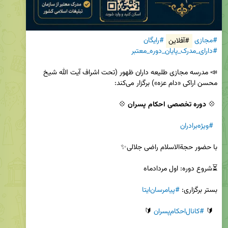
#مجازی
#آفلاین
#رایگان
#دارای_مدرک_پایان_دوره_معتبر
📣 مدرسه مجازی طلیعه داران ظهور (تحت اشراف آیت الله شیخ 
 💠 
دوره تخصصی احکام پسران
#ویژه‌برادران
بستر برگزاری: 
#پیامرسان‌ایتا
  🔰 
#کانال‌احکام‌پسران