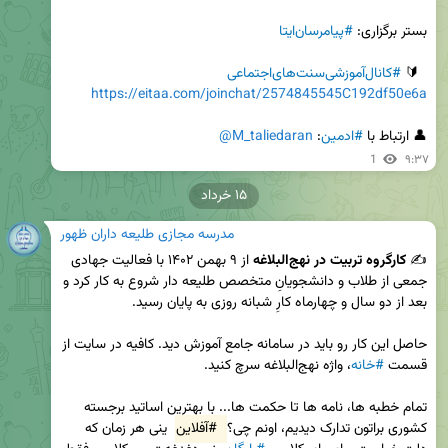
بستر برگزاری: 
#پیامرسان‌ایتا
  🔰 
#کانال‌آموزشی‌‌سنت‌های‌اجتماعی
https://eitaa.com/joinchat/2574845545C192df50e6a
👤 ارتباط با 
#ادمین
: 
@M_taliedaran
1
۹:۳۷
۱۵ خرداد
مدرسه مجازی طلیعه داران ظهور
✍ 
کارگروه تربیت در نهج‌البلاغه
 از ۹ بهمن ۱۴۰۲ با فعالیت جهادی 
جمعی از طلاب و دانشجویانِ متخصص طلیعه دار شروع به کار کرد و 
حاصل این کار رو باید در سامانه جامع آموزش دید. کافیه در سایت از 
قسمت 
#خانه
تمام خطبه ها، نامه ها تا حکمت ها... با بهترین اساتید برجسته 
کشوری براتون تدارک دیدیم، اونم چی؟ 
#آفلاین
 ینی هر زمان که 