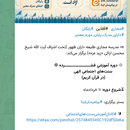
#مجازی
#آفلاین
#رایگان
#دارای_مدرک_پایان_دوره_معتبر
📣 مدرسه مجازی طلیعه داران ظهور (تحت اشراف آیت الله شیخ 
 💠 
                (در قرآن کریم)
⏳
شروع دوره: 
بستر برگزاری: 
#پیامرسان‌ایتا
  🔰 
#کانال‌آموزشی‌‌سنت‌های‌اجتماعی
https://eitaa.com/joinchat/2574845545C192df50e6a