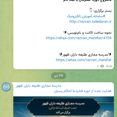
⏳
شروع دوره: همزمان با ثبت نام
#سامانه_آموزش_الکترونیک
http://rezvan.taliedaran.ir
نحوه ساخت اکانت و نام‌نویسی:🔰

https://eitaa.com/rezvan_marefat/4704
🔰مدرسه مجازی طلیعه داران ظهور🔰

https://eitaa.com/rezvan_marefat
1
۱۵:۵۱
۲۵ تیر
مدرسه مجازی طلیعه داران ظهور
هدایت شده از دوره فشرده| احکام پسران