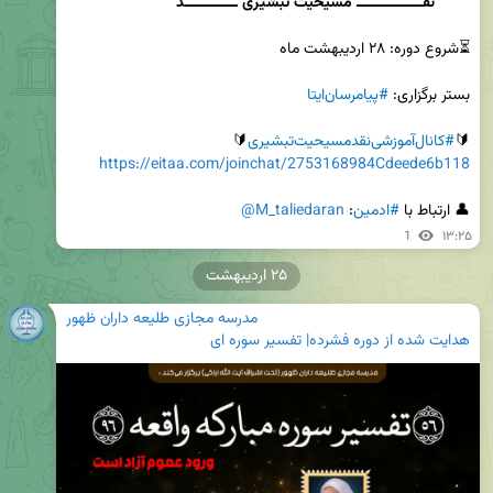
نَقـــــــــــــــ مَسیحیت تَبشیری
 ــــــــــــد
بستر برگزاری: 
#پیامرسان‌ایتا
🔰
#کانال‌آموزشی‌نقدمسیحیت‌‌تبشیری
🔰

https://eitaa.com/joinchat/2753168984Cdeede6b118
👤 ارتباط با 
#ادمین
: 
@M_taliedaran
1
۱۳:۲۵
۲۵ اردیبهشت
مدرسه مجازی طلیعه داران ظهور
هدایت شده از دوره فشرده| تفسیر سوره ای