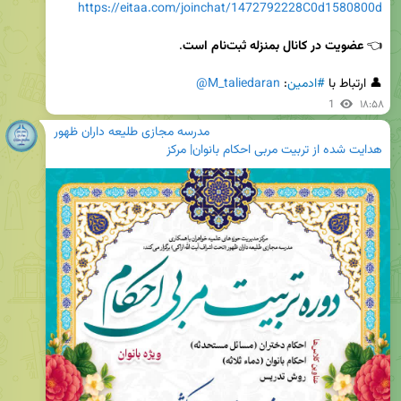
https://eitaa.com/joinchat/1472792228C0d1580800d
👈‌ 
عضویت در کانال بمنزله ثبت‌نام است
👤 ارتباط با 
#ادمین
: 
@M_taliedaran
1
۱۸:۵۸
مدرسه مجازی طلیعه داران ظهور
هدایت شده از تربیت مربی احکام بانوان| مرکز