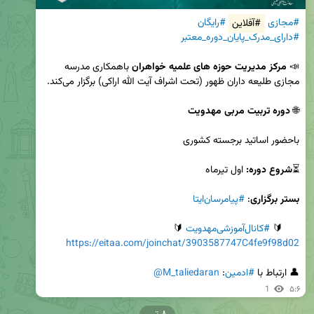
#مجازی
#آفلاین
#رایگان
#دارای_مدرک_پایان_دوره_معتبر
📣 
مرکز مدیریت حوزه های علمیه خواهران
 باهمکاری مدرسه 
🌐 
دوره تربیت مربی مهدویت
⏳
شروع دوره:
بستر برگزاری
: 
#پیامرسان‌ایتا
      🔰 
#کانال‌آموزشی‌مهدویت
 🔰

https://eitaa.com/joinchat/3903587747C4fe9f98d02
👤 ارتباط با 
#ادمین
: 
@M_taliedaran
1
۵:۶