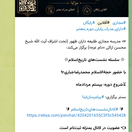
#مجازی
#آفلاین
#رایگان
#دارای_مدرک_پایان_دوره_معتبر
📣 مدرسه مجازی طلیعه داران ظهور (تحت اشراف آیت الله شیخ 
 💠 
سلسله نشست‌های تاریخ‌اسلام
با حضور حجةالاسلام محمدرضاجباری✨

⏳
شروع دوره: بیستم مردادماه
بستر برگزاری: 
#پیامرسان‌ایتا
  🔰 
#کانال‌‌نشست‌های‌تاریخ‌اسلام
 🔰

https://eitaa.com/joinchat/4204201655C3f3c545428
👈‌ عضویت در کانال بمنزله ثبت‌نام است.