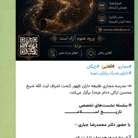
#مجازی
#آفلاین
#رایگان
#دارای_مدرک_پایان_دوره
📣 مدرسه مجازی طلیعه داران ظهور (تحت اشراف آیت الله شیخ 
🌐 
        تاریــــــــــخ اســــــــــلامــــــــــ 
 با حضور دکتر محمدرضا جباری