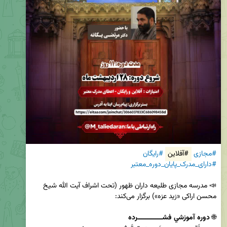
#مجازی
#آفلاین
#رایگان
#دارای_مدرک_پایان_دوره_معتبر
📣 مدرسه مجازی طلیعه داران ظهور (تحت اشراف آیت الله شیخ 
🌐 